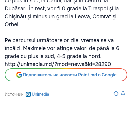
cu plus în sud, la Cahul, dar şi în centru, la
Dubăsari. În rest, vor fi 0 grade la Tiraspol şi la
Chişinău şi minus un grad la Leova, Comrat şi
Orhei.
Pe parcursul următoarelor zile, vremea se va
încălzi. Maximele vor atinge valori de până la 6
grade cu plus la sud, 4-5 grade la nord.
http://unimedia.md/?mod=news&id=28290
Подпишитесь на новости Point.md в Google
Источник
Unimedia