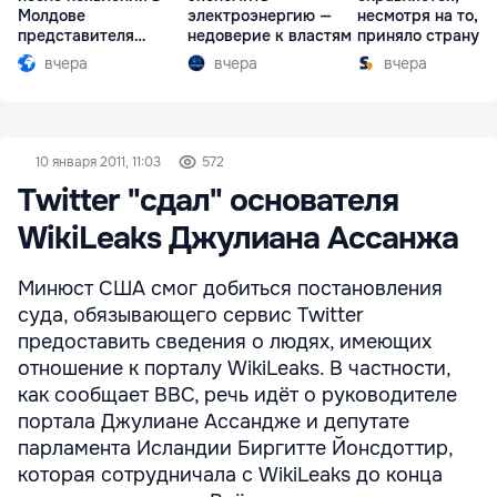
Молдове
электроэнергию —
несмотря на то, ч
представителя
недоверие к властям
приняло страну в
Южной Осетии
разгар кризиса
вчера
вчера
вчера
10 января 2011, 11:03
572
Twitter "сдал" основателя
WikiLeaks Джулиана Ассанжа
Минюст США смог добиться постановления
суда, обязывающего сервис Twitter
предоставить сведения о людях, имеющих
отношение к порталу WikiLeaks. В частности,
как сообщает BBC, речь идёт о руководителе
портала Джулиане Ассандже и депутате
парламента Исландии Биргитте Йонсдоттир,
которая сотрудничала с WikiLeaks до конца