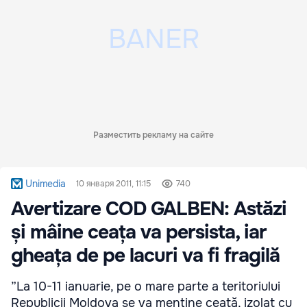
Разместить рекламу на сайте
Unimedia
10 января 2011, 11:15
740
Avertizare COD GALBEN: Astăzi
și mâine ceața va persista, iar
gheața de pe lacuri va fi fragilă
”La 10-11 ianuarie, pe o mare parte a teritoriului
Republicii Moldova se va menţine ceaţă, izolat cu