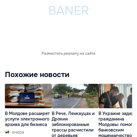
Разместить рекламу на сайте
Похожие новости
В Молдове расширят
В Рече, Ленкауцах и
В Украине задер
услуги электронного
Дрокии
гражданина
архива для бизнеса
заблокированные
Молдовы: помогал
трассы расчистили
банковским
вчера
от деревьев
мошенничеством 