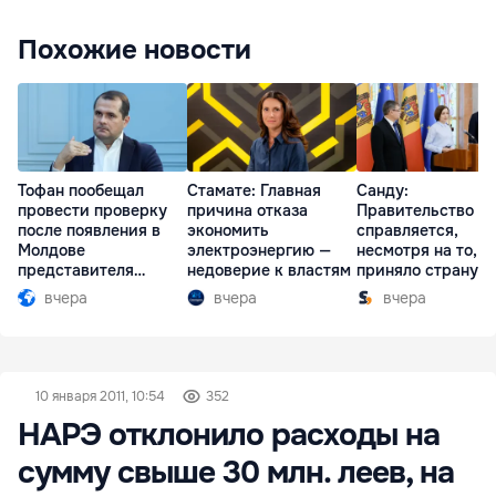
Похожие новости
Тофан пообещал
Стамате: Главная
Санду:
провести проверку
причина отказа
Правительство
после появления в
экономить
справляется,
Молдове
электроэнергию —
несмотря на то, ч
представителя
недоверие к властям
приняло страну в
Южной Осетии
разгар кризиса
вчера
вчера
вчера
10 января 2011, 10:54
352
НАРЭ отклонило расходы на
сумму свыше 30 млн. леев, на