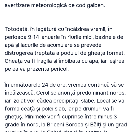
avertizare meteorologică de cod galben.
Totodată, în legătură cu încălzirea vremii, în
perioada 9-14 ianuarie în rîurile mici, bazinele de
apă şi lacurile de acumulare se prevede
distrugerea treptată a podului de gheaţă format.
Gheaţa va fi fragilă şi îmbibată cu apă, iar ieşirea
pe ea va prezenta pericol.
În următoarele 24 de ore, vremea continuă să se
încălzească. Cerul se anunţă predominant noros,
iar izolat vor cădea precipitaţii slabe. Local se va
forma ceaţă şi polei slab, iar pe drumuri va fi
gheţuş. Minimele vor fi cuprinse între minus 3
grade în nord, la Briceni Soroca şi Bălţi şi un grad