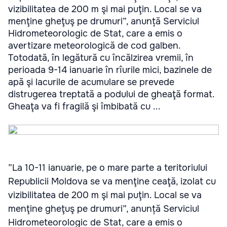
vizibilitatea de 200 m şi mai puţin. Local se va
menţine gheţuş pe drumuri”, anunță Serviciul
Hidrometeorologic de Stat, care a emis o
avertizare meteorologică de cod galben.
Totodată, în legătură cu încălzirea vremii, în
perioada 9-14 ianuarie în rîurile mici, bazinele de
apă şi lacurile de acumulare se prevede
distrugerea treptată a podului de gheaţă format.
Gheaţa va fi fragilă şi îmbibată cu ...
”La 10-11 ianuarie, pe o mare parte a teritoriului
Republicii Moldova se va menţine ceaţă, izolat cu
vizibilitatea de 200 m şi mai puţin. Local se va
menţine gheţuş pe drumuri”, anunță Serviciul
Hidrometeorologic de Stat, care a emis o