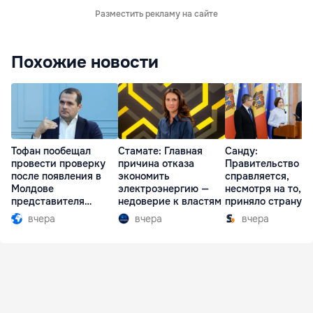
Разместить рекламу на сайте
Похожие новости
Тофан пообещал
Стамате: Главная
Санду:
провести проверку
причина отказа
Правительство
после появления в
экономить
справляется,
Молдове
электроэнергию —
несмотря на то, ч
представителя
недоверие к властям
приняло страну в
Южной Осетии
разгар кризиса
вчера
вчера
вчера