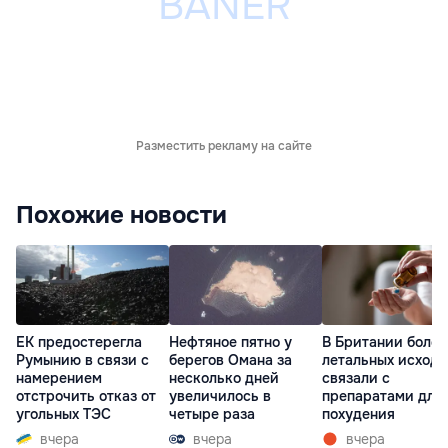
Разместить рекламу на сайте
Похожие новости
ЕК предостерегла
Нефтяное пятно у
В Британии более
Румынию в связи с
берегов Омана за
летальных исходо
намерением
несколько дней
связали с
отстрочить отказ от
увеличилось в
препаратами для
угольных ТЭС
четыре раза
похудения
вчера
вчера
вчера