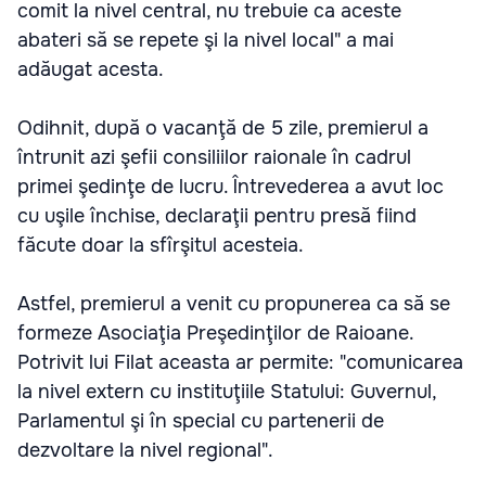
comit la nivel central, nu trebuie ca aceste
abateri să se repete şi la nivel local" a mai
adăugat acesta.
Odihnit, după o vacanţă de 5 zile, premierul a
întrunit azi şefii consiliilor raionale în cadrul
primei şedinţe de lucru. Întrevederea a avut loc
cu uşile închise, declaraţii pentru presă fiind
făcute doar la sfîrşitul acesteia.
Astfel, premierul a venit cu propunerea ca să se
formeze Asociaţia Preşedinţilor de Raioane.
Potrivit lui Filat aceasta ar permite: "comunicarea
la nivel extern cu instituţiile Statului: Guvernul,
Parlamentul şi în special cu partenerii de
dezvoltare la nivel regional".