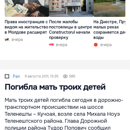
Права иностранцев с
После жалобы
На Днестре, Прут
видом на жительство
постоялицы в центре
малых реках
в Молдове расширят
Constructorul начали
сохраняется деф
проверку
воды
вчера
вчера
вчера
Pan
9 августа 2011, 13:35
585
Погибла мать троих детей
Мать троих детей погибла сегодня в дорожно-
транспортном происшествии на шоссе
Теленешты – Кучоая, возле села Михала Ноуэ
Теленештского района. Глава Дорожной
полиции района Тудор Попович сообщил