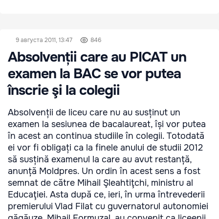
9 августа 2011, 13:47
846
Absolvenții care au PICAT un
examen la BAC se vor putea
înscrie şi la colegii
Absolvenții de liceu care nu au susținut un
examen la sesiunea de bacalaureat, își vor putea
în acest an continua studiile în colegii. Totodată
ei vor fi obligați ca la finele anului de studii 2012
să susțină examenul la care au avut restanță,
anunță Moldpres. Un ordin în acest sens a fost
semnat de către Mihail Şleahtiţchi, ministru al
Educaţiei. Asta după ce, ieri, în urma întrevederii
premierului Vlad Filat cu guvernatorul autonomiei
găgăuze, Mihail Formuzal, au convenit ca liceenii