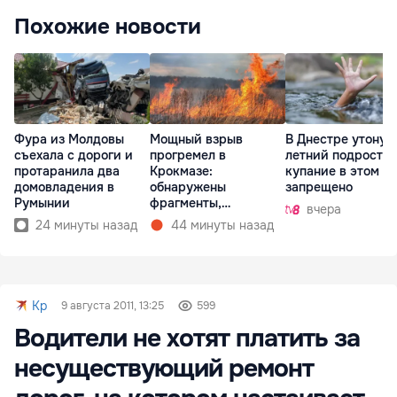
Похожие новости
Фура из Молдовы
Мощный взрыв
В Днестре утонул 
съехала с дороги и
прогремел в
летний подросток
протаранила два
Крокмазе:
купание в этом м
домовладения в
обнаружены
запрещено
Румынии
фрагменты,
вчера
предположительно,
24 минуты назад
44 минуты назад
дрона
Kp
9 августа 2011, 13:25
599
Водители не хотят платить за
несуществующий ремонт