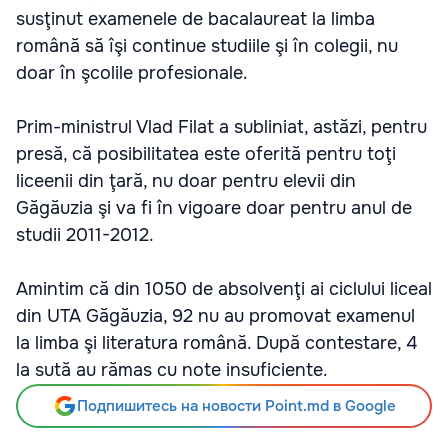
susţinut examenele de bacalaureat la limba
română să îşi continue studiile şi în colegii, nu
doar în şcolile profesionale.
Prim-ministrul Vlad Filat a subliniat, astăzi, pentru
presă, că posibilitatea este oferită pentru toţi
liceenii din ţară, nu doar pentru elevii din
Găgăuzia şi va fi în vigoare doar pentru anul de
studii 2011-2012.
Amintim că din 1050 de absolvenţi ai ciclului liceal
din UTA Găgăuzia, 92 nu au promovat examenul
la limba şi literatura română. După contestare, 4
la sută au rămas cu note insuficiente.
Подпишитесь на новости Point.md в Google