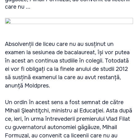
care nu ...
Absolvenții de liceu care nu au susținut un
examen la sesiunea de bacalaureat, își vor putea
în acest an continua studiile în colegii. Totodată
ei vor fi obligați ca la finele anului de studii 2012
să susțină examenul la care au avut restanță,
anunță Moldpres.
Un ordin în acest sens a fost semnat de către
Mihail Şleahtiţchi, ministru al Educaţiei. Asta după
ce, ieri, în urma întrevederii premierului Vlad Filat
cu guvernatorul autonomiei găgăuze, Mihail
Formuzal, au convenit ca liceenii care nu au