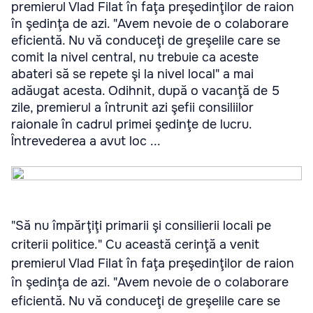
premierul Vlad Filat în faţa preşedinţilor de raion
în şedinţa de azi. "Avem nevoie de o colaborare
eficientă. Nu vă conduceţi de greşelile care se
comit la nivel central, nu trebuie ca aceste
abateri să se repete şi la nivel local" a mai
adăugat acesta. Odihnit, după o vacanţă de 5
zile, premierul a întrunit azi şefii consiliilor
raionale în cadrul primei şedinţe de lucru.
Întrevederea a avut loc ...
"Să nu împărţiţi primarii şi consilierii locali pe
criterii politice." Cu această cerinţă a venit
premierul Vlad Filat în faţa preşedinţilor de raion
în şedinţa de azi. "Avem nevoie de o colaborare
eficientă. Nu vă conduceţi de greşelile care se