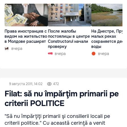
Права иностранцев с
После жалобы
На Днестре, Прут
видом на жительство
постоялицы в центре
малых реках
в Молдове расширят
Constructorul начали
сохраняется деф
проверку
воды
вчера
вчера
вчера
9 августа 2011, 14:02
472
Filat: să nu împărţim primarii pe
criterii POLITICE
"Să nu împărţiţi primarii şi consilierii locali pe
criterii politice." Cu această cerinţă a venit