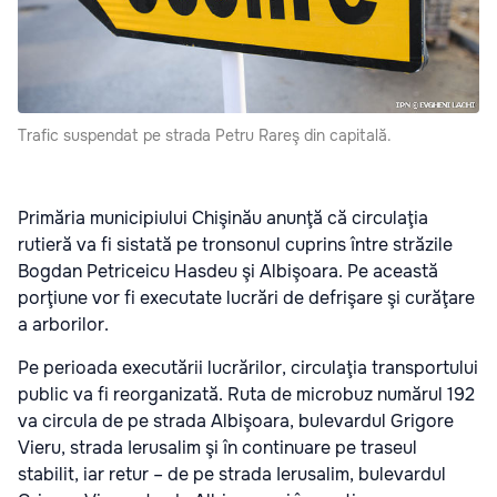
Trafic suspendat pe strada Petru Rareş din capitală.
Primăria municipiului Chişinău anunţă că circulaţia
rutieră va fi sistată pe tronsonul cuprins între străzile
Bogdan Petriceicu Hasdeu şi Albişoara. Pe această
porţiune vor fi executate lucrări de defrişare şi curăţare
a arborilor.
Pe perioada executării lucrărilor, circulaţia transportului
public va fi reorganizată. Ruta de microbuz numărul 192
va circula de pe strada Albişoara, bulevardul Grigore
Vieru, strada Ierusalim şi în continuare pe traseul
stabilit, iar retur – de pe strada Ierusalim, bulevardul