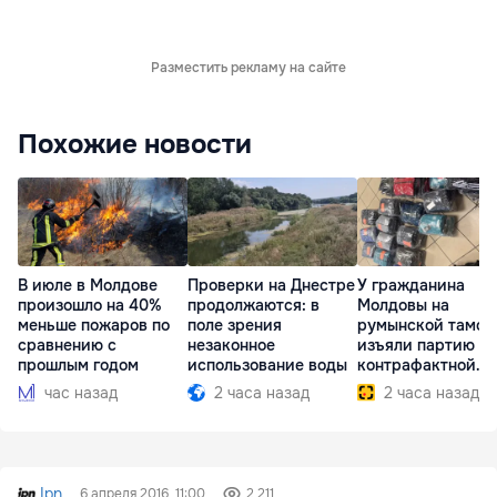
Разместить рекламу на сайте
Похожие новости
В июле в Молдове
Проверки на Днестре
У гражданина
произошло на 40%
продолжаются: в
Молдовы на
меньше пожаров по
поле зрения
румынской тамож
сравнению с
незаконное
изъяли партию
прошлым годом
использование воды
контрафактной
одежды
час назад
2 часа назад
2 часа назад
Ipn
6 апреля 2016, 11:00
2 211