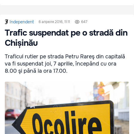
Independent
6 апреля 2016, 11:11
647
Trafic suspendat pe o stradă din
Chișinău
Traficul rutier pe strada Petru Rareş din capitală
va fi suspendat joi, 7 aprilie, începând cu ora
8.00 şi până la ora 17.00.