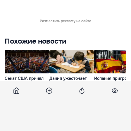
Разместить рекламу на сайте
Похожие новости
Сенат США принял
Дания ужесточает
Испания пригроз
закон об «адских
правила экзаменов
Италии ответным
санкциях» против
из-за использования
мерами, если та 
России
ИИ школьниками
отменит пограни
проверки
минута назад
час назад
3 часа назад