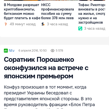
В Молдове разрешат
НКСС
Тофан: Риелторы 
криптобанкоматы,
профинансировала
виноваты в росте
биткоином можно
пособия на сумму
на жилье, смотре
будет платить в кафе
более 378 млн леев
нужно и на
застройщиков
49 минут назад
3 часа назад
3 часа назад
Ntv
6 апреля 2016, 10:50
5 578
Соратник Порошенко
оконфузился на встрече с
японским премьером
Конфуз произошел в тот момент, когда
президент Украины беседовал с
представителем японской стороны. В это
время руководитель фракции «Блок Петра