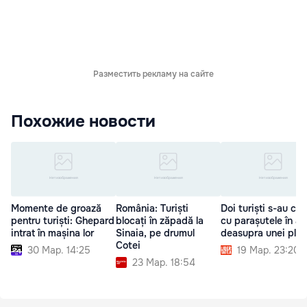
Разместить рекламу на сайте
Похожие новости
Momente de groază
România: Turiști
Doi turiști s-au cio
pentru turiști: Ghepard
blocați în zăpadă la
cu parașutele în ae
intrat în mașina lor
Sinaia, pe drumul
deasupra unei plaj
Cotei
30 Мар. 14:25
19 Мар. 23:20
23 Мар. 18:54