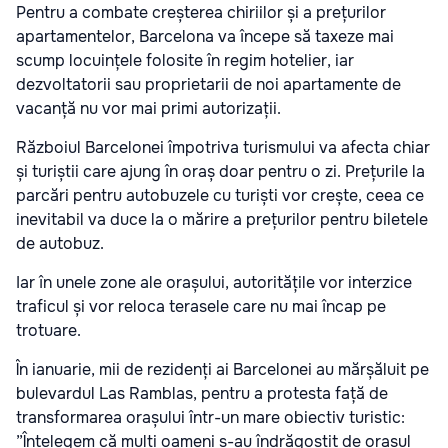
Pentru a combate creșterea chiriilor și a prețurilor
apartamentelor, Barcelona va începe să taxeze mai
scump locuințele folosite în regim hotelier, iar
dezvoltatorii sau proprietarii de noi apartamente de
vacanță nu vor mai primi autorizații.
Războiul Barcelonei împotriva turismului va afecta chiar
și turiștii care ajung în oraș doar pentru o zi. Prețurile la
parcări pentru autobuzele cu turiști vor crește, ceea ce
inevitabil va duce la o mărire a prețurilor pentru biletele
de autobuz.
Iar în unele zone ale orașului, autoritățile vor interzice
traficul și vor reloca terasele care nu mai încap pe
trotuare.
În ianuarie, mii de rezidenți ai Barcelonei au mărșăluit pe
bulevardul Las Ramblas, pentru a protesta față de
transformarea orașului într-un mare obiectiv turistic:
”Înțelegem că mulți oameni s-au îndrăgostit de orașul