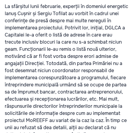
La sfârșitul lunii februarie, experții în domeniul energetic
Ianuș Cușnir și Sergiu Tofilat au vorbit în cadrul unei
conferințe de presă despre mai multe nereguli în
implementarea proiectului. Potrivit lor, inițial, DGLCA a
Capitalei le-a oferit o listă de adrese în care erau
trecute inclusiv blocuri la care nu s-a schimbat niciun
geam. Funcționarii le-au remis o listă nouă ulterior,
motivând că ar fi fost vorba despre erori admise de
angajații Direcției. Totodată, din partea Primăriei nu a
fost desemnat niciun coordonator responsabil de
implementarea corespunzătoare a programului, fiecare
întreprindere municipală urmând să se ocupe de partea
sa de împrumut bancar, contractarea antreprenorului,
efectuarea și recepționarea lucrărilor, etc. Mai mult,
răspunsurile directorilor întreprinderilor municipale la
solicitările de informație despre cum au implementat
proiectul MoREEFF au variat de la caz la caz. În timp ce
unii au refuzat să dea detalii, alții au declarat că nu