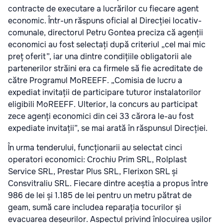
contracte de executare a lucrărilor cu fiecare agent
economic. Într-un răspuns oficial al Direcției locativ-
comunale, directorul Petru Gontea preciza că agenții
economici au fost selectați după criteriul „cel mai mic
preț oferit”, iar una dintre condițiile obligatorii ale
partenerilor străini era ca firmele să fie acreditate de
către Programul MoREEFF. „Comisia de lucru a
expediat invitații de participare tuturor instalatorilor
eligibili MoREEFF. Ulterior, la concurs au participat
zece agenți economici din cei 33 cărora le-au fost
expediate invitații”, se mai arată în răspunsul Direcției.
În urma tenderului, funcționarii au selectat cinci
operatori economici: Crochiu Prim SRL, Rolplast
Service SRL, Prestar Plus SRL, Flerixon SRL și
Consvitraliu SRL. Fiecare dintre aceștia a propus între
986 de lei și 1.185 de lei pentru un metru pătrat de
geam, sumă care includea reparația tocurilor și
evacuarea deșeurilor. Aspectul privind înlocuirea ușilor