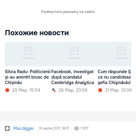
Разместить рекламу на сайте
Похожие новости
Silvia Radu: Politicienii
Facebook, investigat
Cum răspunde Şor:
și-au amintit brusc de
după scandalul
ce nu candidează l
Chișinău
Cambridge Analytica
şefia Chişinăului?
29 Мар. 15:54
26 Мар. 23:59
21 Мар. 13:04
Macdigger
31 июля 2017, 18:17
1 977