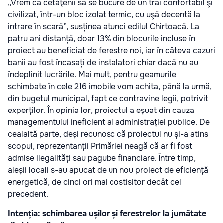
„Vrem ca cetăţenii să se bucure de un trai confortabil şi
civilizat, într-un bloc izolat termic, cu uşă decentă la
intrare în scară”, susținea atunci edilul Chirtoacă. La
patru ani distanță, doar 13% din blocurile incluse în
proiect au beneficiat de ferestre noi, iar în câteva cazuri
banii au fost încasați de instalatori chiar dacă nu au
îndeplinit lucrările. Mai mult, pentru geamurile
schimbate în cele 216 imobile vom achita, până la urmă,
din bugetul municipal, fapt ce contravine legii, potrivit
experților. În opinia lor, proiectul a eșuat din cauza
managementului ineficient al administrației publice. De
cealaltă parte, deși recunosc că proiectul nu și-a atins
scopul, reprezentanții Primăriei neagă că ar fi fost
admise ilegalități sau pagube financiare. Între timp,
aleșii locali s-au apucat de un nou proiect de eficiență
energetică, de cinci ori mai costisitor decât cel
precedent.
Intenția: schimbarea ușilor și ferestrelor la jumătate