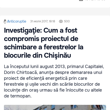
Anticoruptie
31 июля 2017, 18:18
500
Investigaţie: Cum a fost
compromis proiectul de
schimbare a ferestrelor la
blocurile din Chişinău
La începutul lunii august 2013, primarul Capitalei,
Dorin Chirtoacă, anunța despre demararea unui
proiect de eficiență energetică prin care
ferestrele și ușile vechi din scările blocurilor de
locuințe din oraș urmau să fie înlocuite cu altele
de termopan.