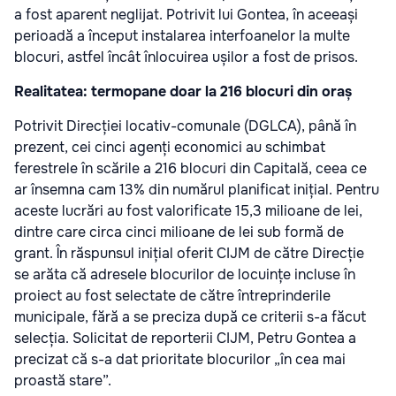
a fost aparent neglijat. Potrivit lui Gontea, în aceeași
perioadă a început instalarea interfoanelor la multe
blocuri, astfel încât înlocuirea ușilor a fost de prisos.
Realitatea: termopane doar la 216 blocuri din oraș
Potrivit Direcției locativ-comunale (DGLCA), până în
prezent, cei cinci agenți economici au schimbat
ferestrele în scările a 216 blocuri din Capitală, ceea ce
ar însemna cam 13% din numărul planificat inițial. Pentru
aceste lucrări au fost valorificate 15,3 milioane de lei,
dintre care circa cinci milioane de lei sub formă de
grant. În răspunsul inițial oferit CIJM de către Direcție
se arăta că adresele blocurilor de locuințe incluse în
proiect au fost selectate de către întreprinderile
municipale, fără a se preciza după ce criterii s-a făcut
selecția. Solicitat de reporterii CIJM, Petru Gontea a
precizat că s-a dat prioritate blocurilor „în cea mai
proastă stare”.