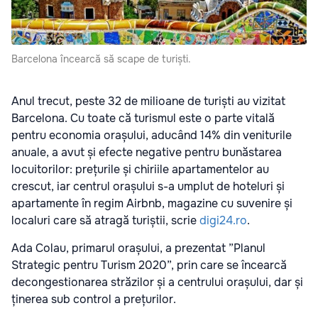
Barcelona încearcă să scape de turiști.
Anul trecut, peste 32 de milioane de turiști au vizitat
Barcelona. Cu toate că turismul este o parte vitală
pentru economia orașului, aducând 14% din veniturile
anuale, a avut și efecte negative pentru bunăstarea
locuitorilor: prețurile și chiriile apartamentelor au
crescut, iar centrul orașului s-a umplut de hoteluri și
apartamente în regim Airbnb, magazine cu suvenire și
localuri care să atragă turiștii, scrie
digi24.ro
.
Ada Colau, primarul orașului, a prezentat ”Planul
Strategic pentru Turism 2020”, prin care se încearcă
decongestionarea străzilor și a centrului orașului, dar și
ținerea sub control a prețurilor.