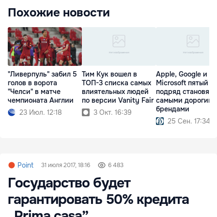
Похожие новости
"Ливерпуль" забил 5
Тим Кук вошел в
Apple, Google и
голов в ворота
ТОП-3 списка самых
Microsoft пятый г
"Челси" в матче
влиятельных людей
подряд становятс
чемпионата Англии
по версии Vanity Fair
самыми дорогим
брендами
23 Июл. 12:18
3 Окт. 16:39
25 Сен. 17:34
Point
31 июля 2017, 18:16
6 483
Государство будет
гарантировать 50% кредита
„Prima casa”