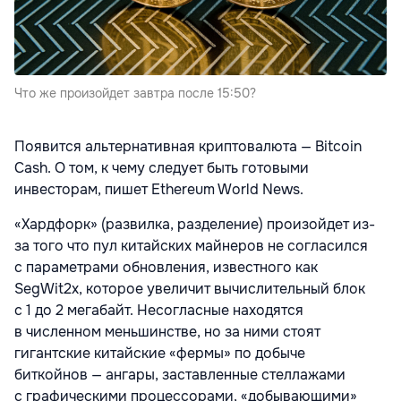
Что же произойдет завтра после 15:50?
Появится альтернативная криптовалюта — Bitcoin
Cash. О том, к чему следует быть готовыми
инвесторам, пишет Ethereum World News.
«Хардфорк» (развилка, разделение) произойдет из-
за того что пул китайских майнеров не согласился
с параметрами обновления, известного как
SegWit2x, которое увеличит вычислительный блок
с 1 до 2 мегабайт. Несогласные находятся
в численном меньшинстве, но за ними стоят
гигантские китайские «фермы» по добыче
биткойнов — ангары, заставленные стеллажами
с графическими процессорами, «добывающими»