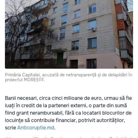
Primăria Capitalei, acuzată de netransparență și de delapidări în
proiectul MOREEFF.
Banii necesari, circa cinci milioane de euro, urmau să fie
luați în credit de la parteneri externi, o parte din sumă
fiind grant nerambursabil, fără ca locatarii blocurilor de
locuințe să contribuie financiar, potrivit autorităților,
scrie
Anticoruptie.md
.