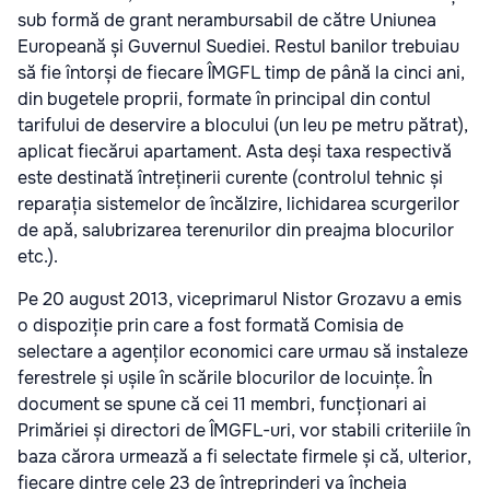
sub formă de grant nerambursabil de către Uniunea
Europeană și Guvernul Suediei. Restul banilor trebuiau
să fie întorși de fiecare ÎMGFL timp de până la cinci ani,
din bugetele proprii, formate în principal din contul
tarifului de deservire a blocului (un leu pe metru pătrat),
aplicat fiecărui apartament. Asta deși taxa respectivă
este destinată întreținerii curente (controlul tehnic și
reparația sistemelor de încălzire, lichidarea scurgerilor
de apă, salubrizarea terenurilor din preajma blocurilor
etc.).
Pe 20 august 2013, viceprimarul Nistor Grozavu a emis
o dispoziție prin care a fost formată Comisia de
selectare a agenților economici care urmau să instaleze
ferestrele și ușile în scările blocurilor de locuințe. În
document se spune că cei 11 membri, funcționari ai
Primăriei și directori de ÎMGFL-uri, vor stabili criteriile în
baza cărora urmează a fi selectate firmele și că, ulterior,
fiecare dintre cele 23 de întreprinderi va încheia