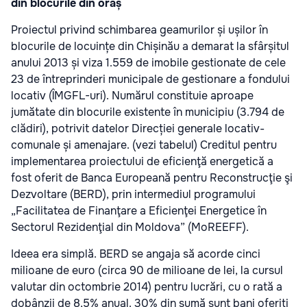
din blocurile din oraș
Proiectul privind schimbarea geamurilor și ușilor în
blocurile de locuințe din Chișinău a demarat la sfârșitul
anului 2013 și viza 1.559 de imobile gestionate de cele
23 de întreprinderi municipale de gestionare a fondului
locativ (ÎMGFL-uri). Numărul constituie aproape
jumătate din blocurile existente în municipiu (3.794 de
clădiri), potrivit datelor Direcției generale locativ-
comunale și amenajare. (vezi tabelul) Creditul pentru
implementarea proiectului de eficienţă energetică a
fost oferit de Banca Europeană pentru Reconstrucţie şi
Dezvoltare (BERD), prin intermediul programului
„Facilitatea de Finanţare a Eficienţei Energetice în
Sectorul Rezidenţial din Moldova” (MoREEFF).
Ideea era simplă. BERD se angaja să acorde cinci
milioane de euro (circa 90 de milioane de lei, la cursul
valutar din octombrie 2014) pentru lucrări, cu o rată a
dobânzii de 8,5% anual. 30% din sumă sunt bani oferiți