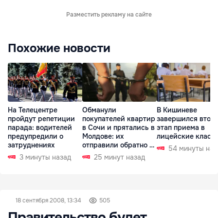
Разместить рекламу на сайте
Похожие новости
На Телецентре
Обманули
В Кишиневе
пройдут репетиции
покупателей квартир
завершился втор
парада: водителей
в Сочи и прятались в
этап приема в
предупредили о
Молдове: их
лицейские класс
затруднениях
отправили обратно в
54 минуты наз
РФ
3 минуты назад
25 минут назад
18 сентября 2008, 13:34
505
Правительство будет