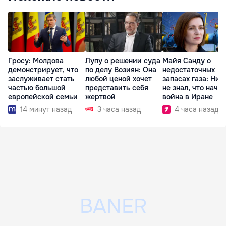
Гросу: Молдова
Лупу о решении суда
Майя Санду о
демонстрирует, что
по делу Возиян: Она
недостаточных
заслуживает стать
любой ценой хочет
запасах газа: Ник
частью большой
представить себя
не знал, что начн
европейской семьи
жертвой
война в Иране
14 минут назад
3 часа назад
4 часа назад