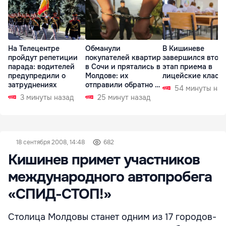
На Телецентре
Обманули
В Кишиневе
пройдут репетиции
покупателей квартир
завершился втор
парада: водителей
в Сочи и прятались в
этап приема в
предупредили о
Молдове: их
лицейские класс
затруднениях
отправили обратно в
54 минуты наз
РФ
3 минуты назад
25 минут назад
18 сентября 2008, 14:48
682
Кишинев примет участников
международного автопробега
«СПИД-СТОП!»
Столица Молдовы станет одним из 17 городов-