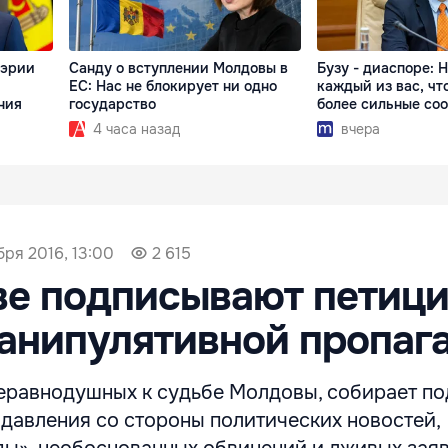
мэрии
Санду о вступлении Молдовы в
Бузу - диаспоре: 
ЕС: Нас не блокирует ни одно
каждый из вас, чт
ния
государство
более сильные со
4 часа назад
вчера
бря 2016, 13:00
2 615
ве подписывают петиц
анипулятивной пропаг
неравнодушных к судьбе Молдовы, собирает п
от давления со стороны политических новостей,