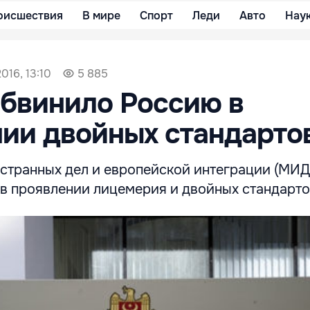
оисшествия
В мире
Спорт
Леди
Авто
Нау
016, 13:10
5 885
бвинило Россию в
ии двойных стандарто
странных дел и европейской интеграции (МИ
в проявлении лицемерия и двойных стандарто