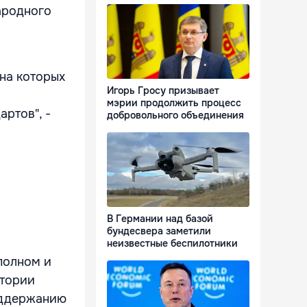
ародного
на которых
Игорь Гросу призывает
мэрии продолжить процесс
ртов", -
добровольного объединения
В Германии над базой
бундесвера заметили
неизвестные беспилотники
полном и
итории
оддержанию