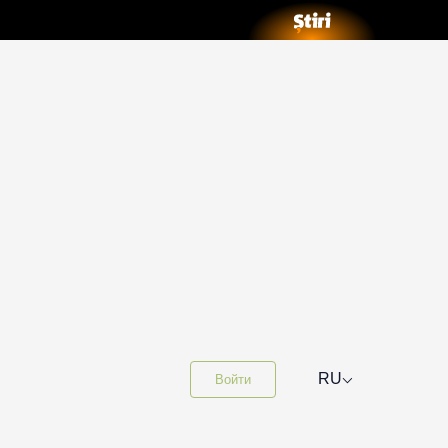
⌵
RU
Войти