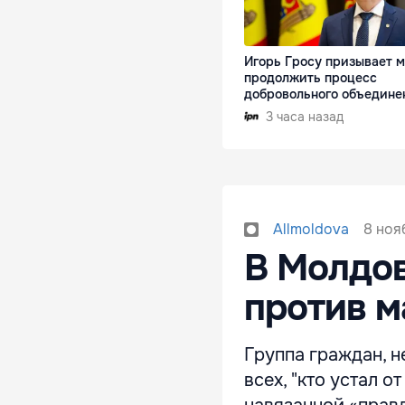
Игорь Гросу призывает 
продолжить процесс
добровольного объедине
3 часа назад
8 ноя
Allmoldova
В Молдо
против м
Группа граждан, 
всех, "кто устал 