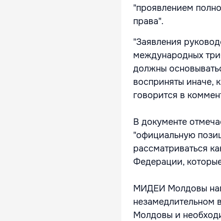
"проявлением полн
права".
"Заявления руковод
международных триб
должны основыватьс
восприняты иначе, 
говорится в комме
В документе отмеча
"официальную позиц
рассматриваться ка
Федерации, которые
МИДЕИ Молдовы напо
незамедлительном в
Молдовы и необход