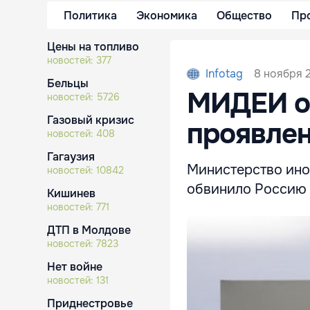
Политика
Экономика
Общество
Пр
Цены на топливо
новостей:
377
8 ноября 2
Infotag
Бельцы
МИДЕИ о
новостей:
5726
Газовый кризис
проявлен
новостей:
408
Гагаузия
Министерство ино
новостей:
10842
обвинило Россию 
Кишинев
новостей:
771
ДТП в Молдове
новостей:
7823
Нет войне
новостей:
131
Приднестровье