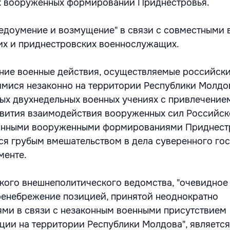
ых вооруженных формирований Приднестровья.
едоумение и возмущение" в связи с совместными
их и приднестровских военнослужащих.
ние военные действия, осуществляемые российск
мися незаконно на территории Республики Молдов
мых двухнедельных военных учениях с привлечение
звития взаимодействия вооруженных сил Российс
онными вооруженными формированиями Приднест
тся грубым вмешательством в дела суверенного гос
менте.
ого внешнеполитического ведомства, "очевидное
енебрежение позицией, принятой неоднократно
ми в связи с незаконным военными присутствием
ии на территории Республики Молдова", является