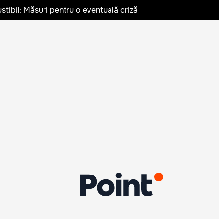
stibil: Măsuri pentru o eventuală criză