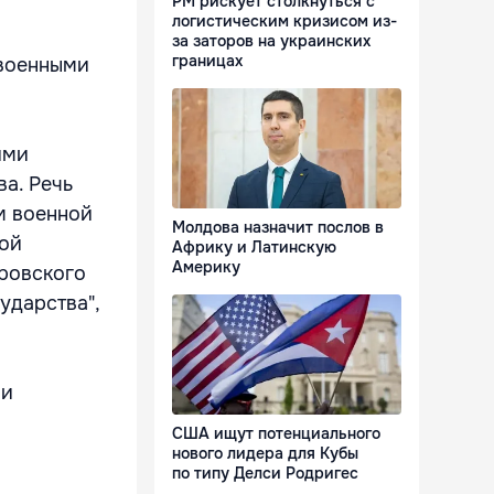
РМ рискует столкнуться с
логистическим кризисом из-
за заторов на украинских
границах
 военными
ими
а. Речь
м военной
Молдова назначит послов в
кой
Африку и Латинскую
Америку
ровского
ударства",
 и
США ищут потенциального
нового лидера для Кубы
по типу Делси Родригес