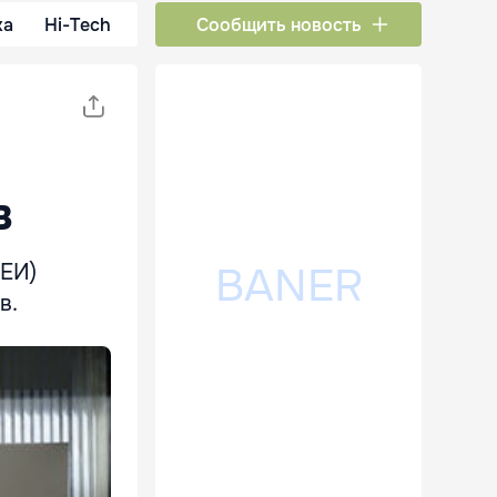
ка
Hi-Tech
Сообщить новость
в
ДЕИ)
в.