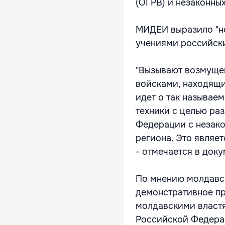
(ОГРВ) и незаконн
МИДЕИ выразило "н
учениями российск
"Вызывают возмуще
войсками, находящи
идет о так называе
техники с целью ра
Федерации с незак
региона. Это являе
- отмечается в доку
По мнению молдавск
демонстративное пр
молдавскими властя
Российской Федерац