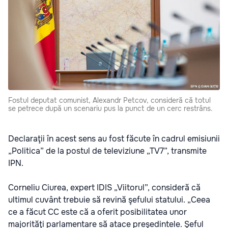
Fostul deputat comunist, Alexandr Petcov, consideră că totul
se petrece după un scenariu pus la punct de un cerc restrâns.
Declaraţii în acest sens au fost făcute în cadrul emisiunii
„Politica” de la postul de televiziune „TV7”, transmite
IPN.
Corneliu Ciurea, expert IDIS „Viitorul”, consideră că
ultimul cuvânt trebuie să revină şefului statului. „Ceea
ce a făcut CC este că a oferit posibilitatea unor
majorităţi parlamentare să atace preşedintele. Şeful