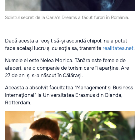
Solistul secret de la Carla’s Dreams a făcut furori în România.
Dacă acesta a reușit să-și ascundă chipul, nu a putut
face același lucru și cu soția sa, transmite
realitatea.net
.
Numele ei este Nelea Monica. Tânăra este femeie de
afaceri, are o companie de turism care îi aparține. Are
27 de ani și s-a născut în Călăraşi.
Aceasta a absolvit facultatea "Management și Business
Internațional" la Universitatea Erasmus din Olanda,
Rotterdam.