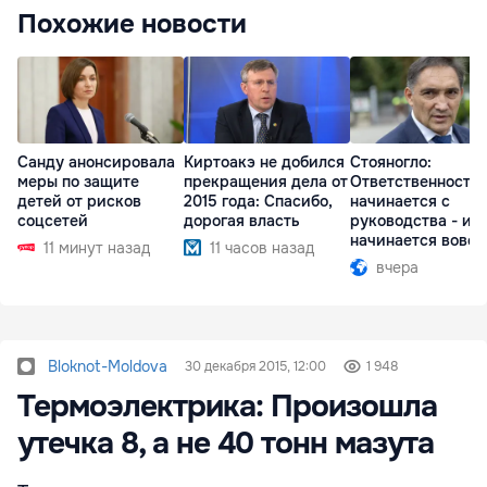
Похожие новости
Санду анонсировала
Киртоакэ не добился
Стояногло:
меры по защите
прекращения дела от
Ответственность
детей от рисков
2015 года: Спасибо,
начинается с
соцсетей
дорогая власть
руководства - ил
начинается вовсе
11 минут назад
11 часов назад
вчера
Bloknot-Moldova
30 декабря 2015, 12:00
1 948
Термоэлектрика: Произошла
утечка 8, а не 40 тонн мазута