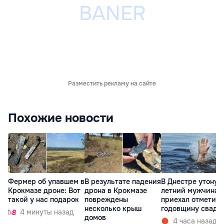
Разместить рекламу на сайте
Похожие новости
Фермер об упавшем в
В результате падения
В Днестре утонул
Крокмазе дроне: Вот
дрона в Крокмазе
летний мужчина:
такой у нас подарок
повреждены
приехал отметить
несколько крыш
годовщину свадь
4 минуты назад
домов
4 часа назад