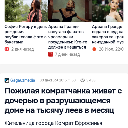
София Ротару в день
Ариана Гранде
Ариана Гранде
рождения
напугала фанатов
подала в суд на
опубликовала фото с
чрезмерным
хакеров за кражу
букетами
похудением: Кто-то
неизданной музы
должен вмешаться
2 дня назад
28 Июл. 22:02
7 дней назад
Gagauzmedia
30 декабря 2015, 11:50
3 433
Пожилая комратчанка живет с
дочерью в разрушающемся
доме на тысячу леев в месяц
Жительница города Комрат Ефросинья