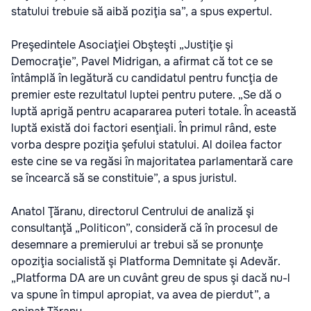
statului trebuie să aibă poziţia sa”, a spus expertul.
Preşedintele Asociaţiei Obşteşti „Justiţie şi
Democraţie”, Pavel Midrigan, a afirmat că tot ce se
întâmplă în legătură cu candidatul pentru funcţia de
premier este rezultatul luptei pentru putere. „Se dă o
luptă aprigă pentru acapararea puteri totale. În această
luptă există doi factori esenţiali. În primul rând, este
vorba despre poziţia şefului statului. Al doilea factor
este cine se va regăsi în majoritatea parlamentară care
se încearcă să se constituie”, a spus juristul.
Anatol Ţăranu, directorul Centrului de analiză şi
consultanţă „Politicon”, consideră că în procesul de
desemnare a premierului ar trebui să se pronunţe
opoziţia socialistă şi Platforma Demnitate şi Adevăr.
„Platforma DA are un cuvânt greu de spus şi dacă nu-l
va spune în timpul apropiat, va avea de pierdut”, a