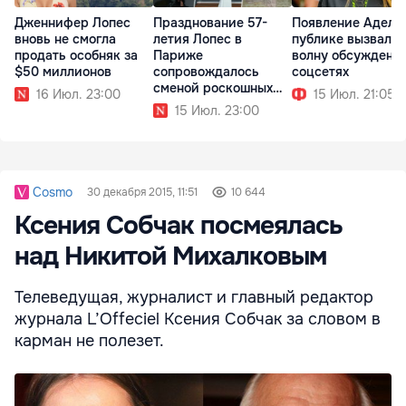
Дженнифер Лопес
Празднование 57-
Появление Адель
вновь не смогла
летия Лопес в
публике вызвало
продать особняк за
Париже
волну обсуждени
$50 миллионов
сопровождалось
соцсетях
сменой роскошных
16 Июл. 23:00
15 Июл. 21:05
образов
15 Июл. 23:00
Cosmo
30 декабря 2015, 11:51
10 644
Ксения Собчак посмеялась
над Никитой Михалковым
Телеведущая, журналист и главный редактор
журнала L’Offeciel Ксения Собчак за словом в
карман не полезет.