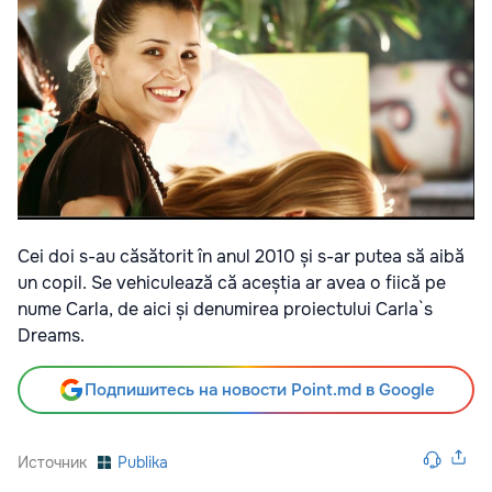
Cei doi s-au căsătorit în anul 2010 și s-ar putea să aibă
un copil. Se vehiculează că aceștia ar avea o fiică pe
nume Carla, de aici și denumirea proiectului Carla`s
Dreams.
Подпишитесь на новости Point.md в Google
Источник
Publika