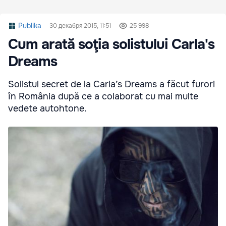
Publika
30 декабря 2015, 11:51
25 998
Cum arată soţia solistului Carla's
Dreams
Solistul secret de la Carla’s Dreams a făcut furori
în România după ce a colaborat cu mai multe
vedete autohtone.