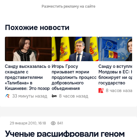
Разместить рекламу на сайте
Похожие новости
Санду высказалась о
Игорь Гросу
Санду о вступлен
скандале с
призывает мэрии
Молдовы в ЕС: На
представителями
продолжить процесс
блокирует ни одн
«Талибана» в
добровольного
государство
Кишиневе: Это позор
объединения
8 часов назад
33 минуты назад
8 часов назад
29 января 2010, 16:18
841
Ученые расшифровали геном