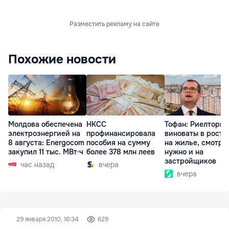
Разместить рекламу на сайте
Похожие новости
Молдова обеспечена
НКСС
Тофан: Риелторы 
электроэнергией на
профинансировала
виноваты в росте
8 августа: Energocom
пособия на сумму
на жилье, смотре
закупил 11 тыс. МВт·ч
более 378 млн леев
нужно и на
застройщиков
час назад
вчера
вчера
29 января 2010, 16:34
629