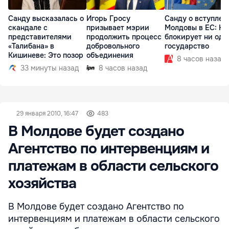
Санду высказалась о
Игорь Гросу
Санду о вступлен
скандале с
призывает мэрии
Молдовы в ЕС: На
представителями
продолжить процесс
блокирует ни одн
«Талибана» в
добровольного
государство
Кишиневе: Это позор
объединения
8 часов назад
33 минуты назад
8 часов назад
29 января 2010, 16:47
483
В Молдове будет создано
Агентство по интервенциям и
платежам в области сельского
хозяйства
В Молдове будет создано Агентство по
интервенциям и платежам в области сельского