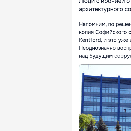
Люди с иронией от
архитектурного со
Напомним, по решен
копия Софийского с
Kentford, и это уж
Неоднозначно воспр
над будущим соору