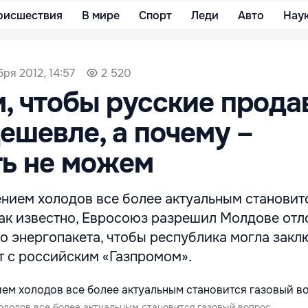
оисшествия
В мире
Спорт
Леди
Авто
Нау
бря 2012, 14:57
2 520
, чтобы русские прода
дешевле, а почему –
ть не можем
ением холодов все более актуальным становит
Как известно, Евросоюз разрешил Молдове отл
о энергопакета, чтобы республика могла закл
т с российским «Газпромом».
олодов все более актуальным становится газовый вопрос.