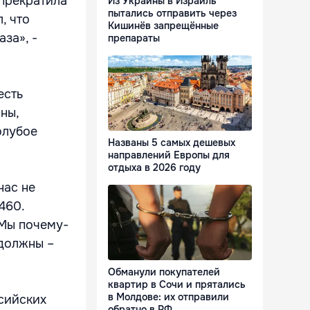
 прекратила
Из Украины в Израиль
пытались отправить через
, что
Кишинёв запрещённые
за», -
препараты
есть
ны,
олубое
Названы 5 самых дешевых
направлений Европы для
отдыха в 2026 году
нас не
460.
 Мы почему-
 должны –
Обманули покупателей
квартир в Сочи и прятались
в Молдове: их отправили
ссийских
обратно в РФ