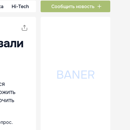
ка
Hi-Tech
Сообщить новость
вали
ся
ожить
ючить