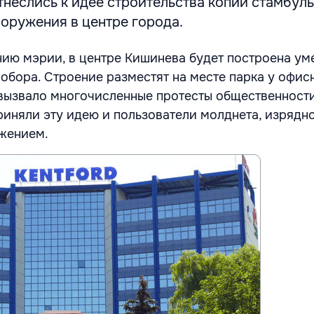
неслись к идее строительства копии стамбул
оружения в центре города.
ию мэрии, в
центре Кишинева будет построена ум
обора. Строение разместят на месте парка у офис
е вызвало многочисленные протесты общественности
иняли эту идею и пользователи молднета, изрядн
жением.