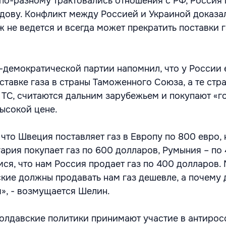
 по-разному трактовались отношения с РФ, Россия
лдову. Конфликт между Россией и Украиной доказал
 не ведется и всегда может прекратить поставки га
-демократической партии напомнил, что у России 
ставке газа в страны Таможенного Союза, а те стра
в ТС, считаются дальним зарубежьем и покупают «г
высокой цене.
что Швеция поставляет газ в Европу по 800 евро, 
ария покупает газ по 600 долларов, Румыния – по 
ся, что нам Россия продает газ по 400 долларов.
сские должны продавать нам газ дешевле, а почему
», - возмущается Шелин.
 молдавские политики принимают участие в антиро