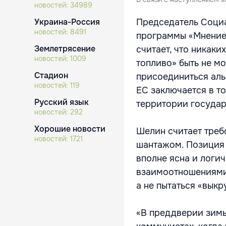
новостей:
34989
Украина-Россия
Председатель Соци
новостей:
8491
программы «Мнение
Землетрясение
считает, что никаки
новостей:
1009
топливо» быть не мо
Стадион
присоединиться аль
новостей:
119
ЕС заключается в то
Русский язык
территории государ
новостей:
292
Хорошие новости
Шелин считает треб
новостей:
1721
шантажом. Позиция 
вполне ясна и логи
взаимоотношениями 
а не пытаться «выкр
«В преддверии зимы