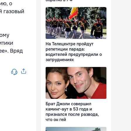
ию, о
й газовый
вому
итики
На Телецентре пройдут
репетиции парада:
ее». Вряд
водителей предупредили о
затруднениях
Брат Джоли совершил
каминг-аут в 53 года и
признался после развода,
что он гей