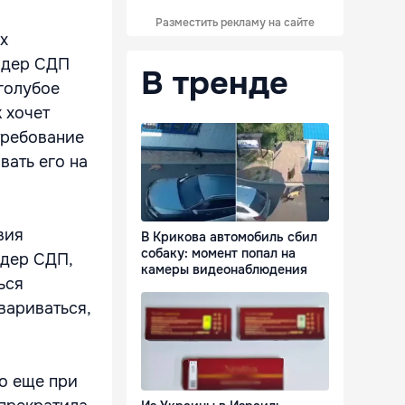
Разместить рекламу на сайте
х
идер СДП
В тренде
«голубое
к хочет
требование
вать его на
вия
В Крикова автомобиль сбил
собаку: момент попал на
идер СДП,
камеры видеонаблюдения
ься
вариваться,
то еще при