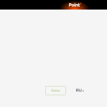
⌵
RU
Войти