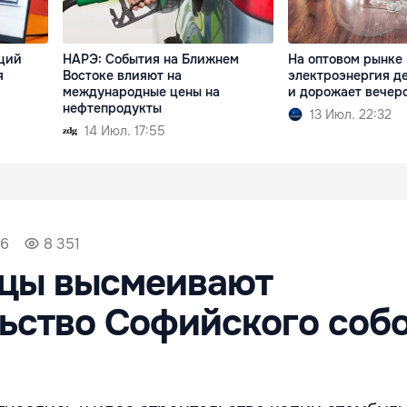
ций
НАРЭ: События на Ближнем
На оптовом рынке
я
Востоке влияют на
электроэнергия д
международные цены на
и дорожает вечер
нефтепродукты
13 Июл. 22:32
14 Июл. 17:55
56
8 351
цы высмеивают
ьство Софийского собо