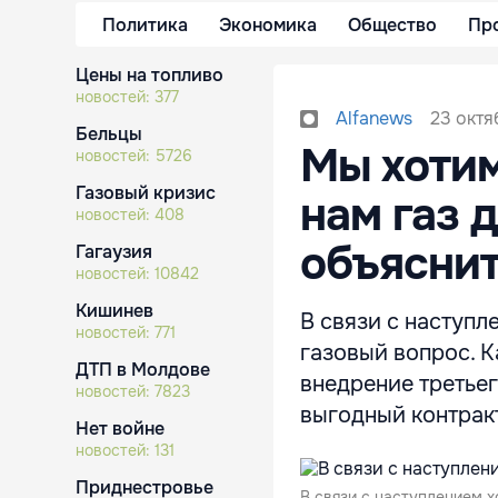
Политика
Экономика
Общество
Пр
Цены на топливо
новостей:
377
23 октя
Alfanews
Бельцы
Мы хотим
новостей:
5726
Газовый кризис
нам газ 
новостей:
408
объясни
Гагаузия
новостей:
10842
Кишинев
В связи с наступл
новостей:
771
газовый вопрос. 
ДТП в Молдове
внедрение третьег
новостей:
7823
выгодный контрак
Нет войне
новостей:
131
Приднестровье
В связи с наступлением х