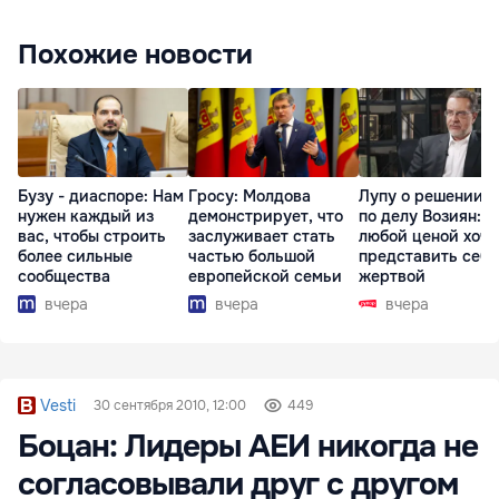
Похожие новости
Бузу - диаспоре: Нам
Гросу: Молдова
Лупу о решении с
нужен каждый из
демонстрирует, что
по делу Возиян: 
вас, чтобы строить
заслуживает стать
любой ценой хоче
более сильные
частью большой
представить себя
сообщества
европейской семьи
жертвой
вчера
вчера
вчера
Vesti
30 сентября 2010, 12:00
449
Боцан: Лидеры АЕИ никогда не
согласовывали друг с другом