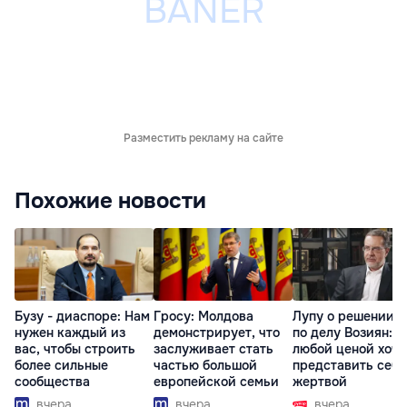
Разместить рекламу на сайте
Похожие новости
Бузу - диаспоре: Нам
Гросу: Молдова
Лупу о решении с
нужен каждый из
демонстрирует, что
по делу Возиян: 
вас, чтобы строить
заслуживает стать
любой ценой хоче
более сильные
частью большой
представить себя
сообщества
европейской семьи
жертвой
вчера
вчера
вчера