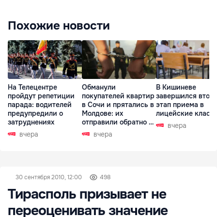
Похожие новости
На Телецентре
Обманули
В Кишиневе
пройдут репетиции
покупателей квартир
завершился втор
парада: водителей
в Сочи и прятались в
этап приема в
предупредили о
Молдове: их
лицейские класс
затруднениях
отправили обратно в
вчера
РФ
вчера
вчера
30 сентября 2010, 12:00
498
Тирасполь призывает не
переоценивать значение