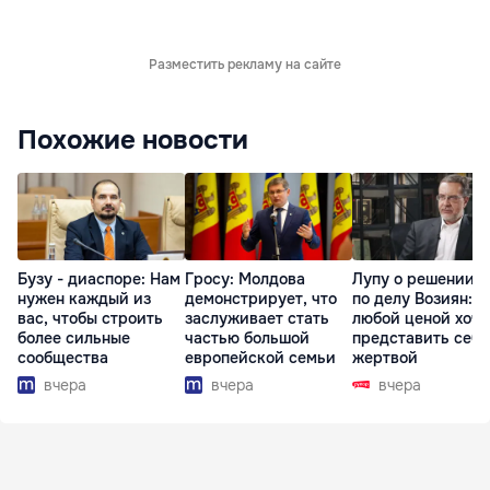
Разместить рекламу на сайте
Похожие новости
Бузу - диаспоре: Нам
Гросу: Молдова
Лупу о решении с
нужен каждый из
демонстрирует, что
по делу Возиян: 
вас, чтобы строить
заслуживает стать
любой ценой хоче
более сильные
частью большой
представить себя
сообщества
европейской семьи
жертвой
вчера
вчера
вчера