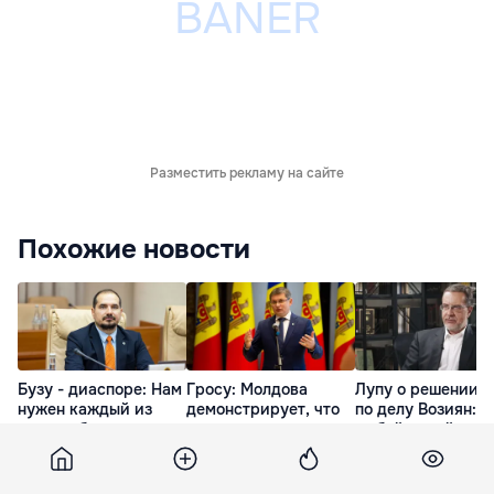
Разместить рекламу на сайте
Похожие новости
Бузу - диаспоре: Нам
Гросу: Молдова
Лупу о решении с
нужен каждый из
демонстрирует, что
по делу Возиян: 
вас, чтобы строить
заслуживает стать
любой ценой хоче
более сильные
частью большой
представить себя
сообщества
европейской семьи
жертвой