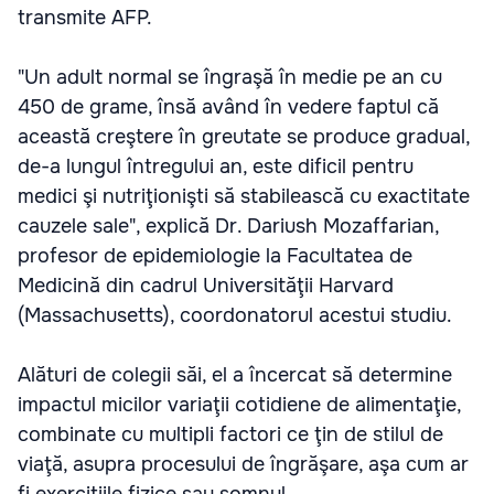
transmite AFP.
"Un adult normal se îngraşă în medie pe an cu
450 de grame, însă având în vedere faptul că
această creştere în greutate se produce gradual,
de-a lungul întregului an, este dificil pentru
medici şi nutriţionişti să stabilească cu exactitate
cauzele sale", explică Dr. Dariush Mozaffarian,
profesor de epidemiologie la Facultatea de
Medicină din cadrul Universităţii Harvard
(Massachusetts), coordonatorul acestui studiu.
Alături de colegii săi, el a încercat să determine
impactul micilor variaţii cotidiene de alimentaţie,
combinate cu multipli factori ce ţin de stilul de
viaţă, asupra procesului de îngrăşare, aşa cum ar
fi exerciţiile fizice sau somnul.