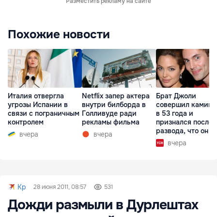
Разместить рекламу на сайте
Похожие новости
Италия отвергла
Netflix запер актера
Брат Джоли
угрозы Испании в
внутри билборда в
совершил каминг
связи с пограничным
Голливуде ради
в 53 года и
контролем
рекламы фильма
признался после
развода, что он г
вчера
вчера
вчера
Kp
28 июня 2011, 08:57
531
Дожди размыли в Дурлештах