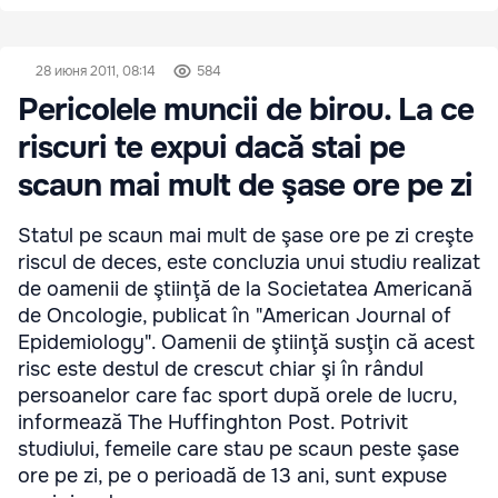
28 июня 2011, 08:14
584
Pericolele muncii de birou. La ce
riscuri te expui dacă stai pe
scaun mai mult de şase ore pe zi
Statul pe scaun mai mult de şase ore pe zi creşte
riscul de deces, este concluzia unui studiu realizat
de oamenii de ştiinţă de la Societatea Americană
de Oncologie, publicat în "American Journal of
Epidemiology". Oamenii de ştiinţă susţin că acest
risc este destul de crescut chiar şi în rândul
persoanelor care fac sport după orele de lucru,
informează The Huffinghton Post. Potrivit
studiului, femeile care stau pe scaun peste şase
ore pe zi, pe o perioadă de 13 ani, sunt expuse