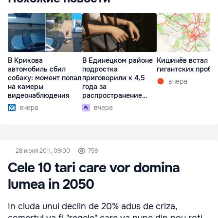
В Крикова
В Единецком районе
Кишинёв встал в
автомобиль сбил
подростка
гигантских пробк
собаку: момент попал
приговорили к 4,5
вчера
на камеры
года за
видеонаблюдения
распространение
наркотиков
вчера
вчера
28 июня 2011, 09:00
759
Cele 10 tari care vor domina
lumea in 2050
In ciuda unui declin de 20% adus de criza,