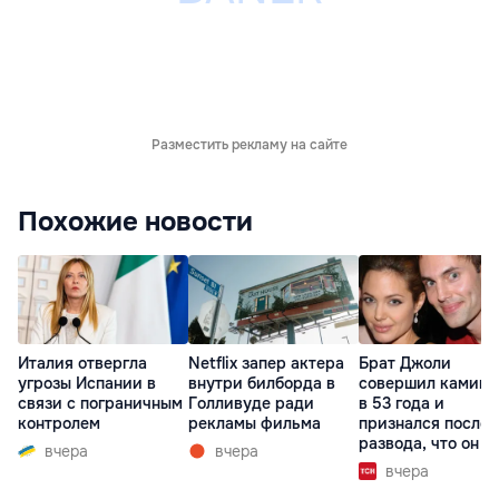
Разместить рекламу на сайте
Похожие новости
Италия отвергла
Netflix запер актера
Брат Джоли
угрозы Испании в
внутри билборда в
совершил каминг
связи с пограничным
Голливуде ради
в 53 года и
контролем
рекламы фильма
признался после
развода, что он г
вчера
вчера
вчера