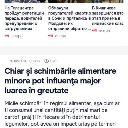
На Телецентре
Обманули
В Кишиневе
пройдут репетиции
покупателей квартир
завершился втор
парада: водителей
в Сочи и прятались в
этап приема в
предупредили о
Молдове: их
лицейские класс
затруднениях
отправили обратно в
вчера
РФ
вчера
вчера
28 июня 2011, 08:16
628
Chiar şi schimbările alimentare
minore pot influenţa major
luarea în greutate
Micile schimbări în regimul alimentar, aşa cum ar
fi consumul unei cantităţi puţin mai mari de
cartofi prăjiţi în fiecare zi în detrimentul
legumelor, pot avea un impact uriaş pe termen