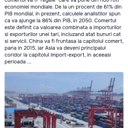
comertul va fi "regele" care va pune din nou roti
economiei mondiale. De la un procent de 61% din
PIB mondial, in prezent, calculele analistilor spun
ca va ajunge la 86% din PIB, in 2050. Comertul
este definit ca valoarea combinata a importurilor
si exporturilor unei tari, incluzand atat bunuri cat
si servicii. China va fi fruntasa la capitolul comert,
pana in 2015, iar Asia va deveni principalul
coridor la capitolul import-export, in aceeasi
perioada ...