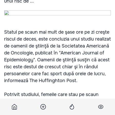
unui risc de ...
Statul pe scaun mai mult de şase ore pe zi creşte
riscul de deces, este concluzia unui studiu realizat
de oamenii de ştiinţă de la Societatea Americană
de Oncologie, publicat în "American Journal of
Epidemiology". Oamenii de ştiinţă susţin că acest
risc este destul de crescut chiar şi în rândul
persoanelor care fac sport după orele de lucru,
informează The Huffinghton Post.
Potrivit studiului, femeile care stau pe scaun
peste şase ore pe zi, pe o perioadă de 13 ani,
sunt expuse unui risc de deces prematur mai