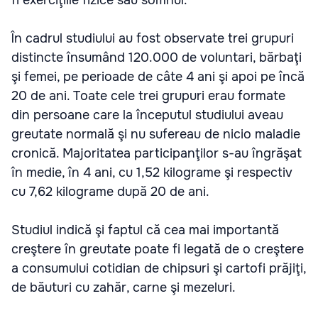
În cadrul studiului au fost observate trei grupuri
distincte însumând 120.000 de voluntari, bărbaţi
şi femei, pe perioade de câte 4 ani şi apoi pe încă
20 de ani. Toate cele trei grupuri erau formate
din persoane care la începutul studiului aveau
greutate normală şi nu sufereau de nicio maladie
cronică. Majoritatea participanţilor s-au îngrăşat
în medie, în 4 ani, cu 1,52 kilograme şi respectiv
cu 7,62 kilograme după 20 de ani.
Studiul indică şi faptul că cea mai importantă
creştere în greutate poate fi legată de o creştere
a consumului cotidian de chipsuri şi cartofi prăjiţi,
de băuturi cu zahăr, carne şi mezeluri.