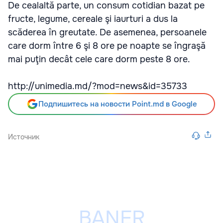
De cealaltă parte, un consum cotidian bazat pe
fructe, legume, cereale şi iaurturi a dus la
scăderea în greutate. De asemenea, persoanele
care dorm între 6 şi 8 ore pe noapte se îngraşă
mai puţin decât cele care dorm peste 8 ore.
http://unimedia.md/?mod=news&id=35733
Подпишитесь на новости Point.md в Google
Источник