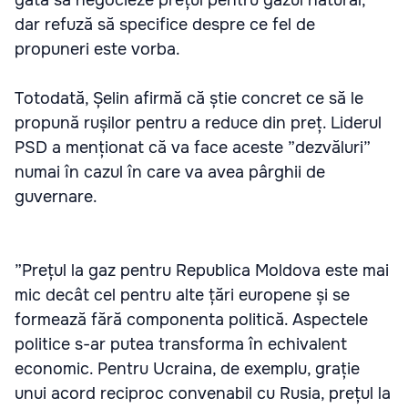
gata să negocieze prețul pentru gazul natural,
dar refuză să specifice despre ce fel de
propuneri este vorba.
Totodată, Șelin afirmă că știe concret ce să le
propună rușilor pentru a reduce din preț. Liderul
PSD a menționat că va face aceste ”dezvăluri”
numai în cazul în care va avea pârghii de
guvernare.
”Prețul la gaz pentru Republica Moldova este mai
mic decât cel pentru alte țări europene și se
formează fără componenta politică. Aspectele
politice s-ar putea transforma în echivalent
economic. Pentru Ucraina, de exemplu, grație
unui acord reciproc convenabil cu Rusia, prețul la