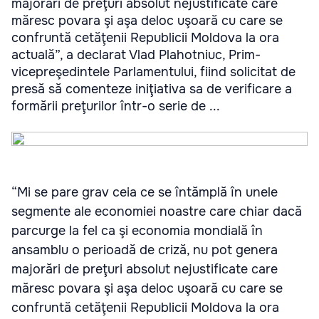
majorări de preţuri absolut nejustificate care
măresc povara şi aşa deloc uşoară cu care se
confruntă cetăţenii Republicii Moldova la ora
actuală”, a declarat Vlad Plahotniuc, Prim-
vicepreşedintele Parlamentului, fiind solicitat de
presă să comenteze iniţiativa sa de verificare a
formării preţurilor într-o serie de ...
“Mi se pare grav ceia ce se întămplă în unele
segmente ale economiei noastre care chiar dacă
parcurge la fel ca şi economia mondială în
ansamblu o perioadă de criză, nu pot genera
majorări de preţuri absolut nejustificate care
măresc povara şi aşa deloc uşoară cu care se
confruntă cetăţenii Republicii Moldova la ora