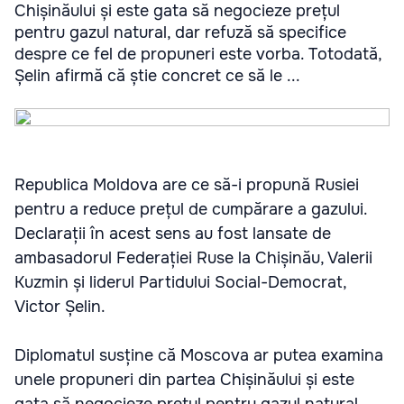
Chișinăului și este gata să negocieze prețul
pentru gazul natural, dar refuză să specifice
despre ce fel de propuneri este vorba. Totodată,
Șelin afirmă că știe concret ce să le ...
Republica Moldova are ce să-i propună Rusiei
pentru a reduce prețul de cumpărare a gazului.
Declarații în acest sens au fost lansate de
ambasadorul Federației Ruse la Chișinău, Valerii
Kuzmin și liderul Partidului Social-Democrat,
Victor Șelin.
Diplomatul susține că Moscova ar putea examina
unele propuneri din partea Chișinăului și este