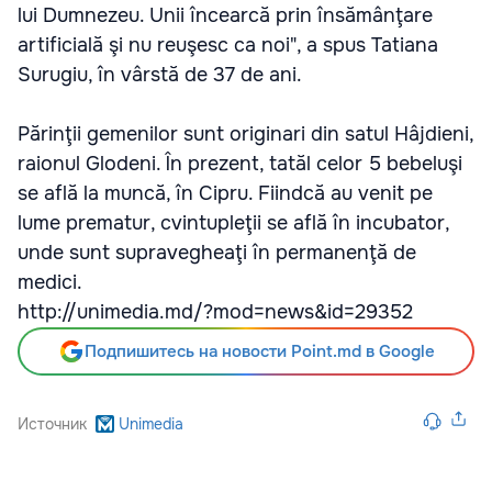
lui Dumnezeu. Unii încearcă prin însămânţare
artificială şi nu reuşesc ca noi", a spus Tatiana
Surugiu, în vârstă de 37 de ani.
Părinţii gemenilor sunt originari din satul Hâjdieni,
raionul Glodeni. În prezent, tatăl celor 5 bebeluşi
se află la muncă, în Cipru. Fiindcă au venit pe
lume prematur, cvintupleţii se află în incubator,
unde sunt supravegheaţi în permanenţă de
medici.
http://unimedia.md/?mod=news&id=29352
Подпишитесь на новости Point.md в Google
Источник
Unimedia