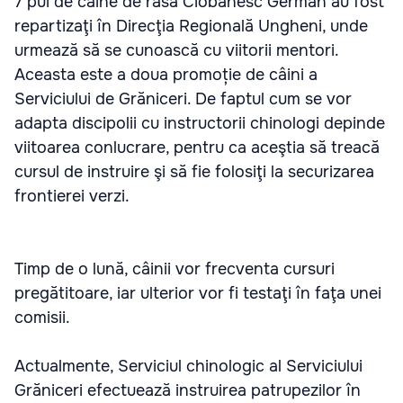
7 pui de câine de rasă Ciobănesc German au fost
repartizaţi în Direcţia Regională Ungheni, unde
urmează să se cunoască cu viitorii mentori.
Aceasta este a doua promoție de câini a
Serviciului de Grăniceri. De faptul cum se vor
adapta discipolii cu instructorii chinologi depinde
viitoarea conlucrare, pentru ca aceştia să treacă
cursul de instruire şi să fie folosiţi la securizarea
frontierei verzi.
Timp de o lună, câinii vor frecventa cursuri
pregătitoare, iar ulterior vor fi testaţi în faţa unei
comisii.
Actualmente, Serviciul chinologic al Serviciului
Grăniceri efectuează instruirea patrupezilor în