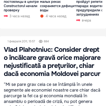
постоялицы в центре
малых реках
пройдут репетиц
Constructorul начали
сохраняется дефицит
парада: водителе
проверку
воды
предупредили о
затруднениях
3 часа назад
4 часа назад
вчера
1 февраля 2011, 15:57
684
Vlad Plahotniuc: Consider drept
o încălcare gravă orice majorare
nejustificată a preţurilor, chiar
dacă economia Moldovei parcur
“Mi se pare grav ceia ce se întămplă în unele
segmente ale economiei noastre care chiar dacă
parcurge la fel ca şi economia mondială în
ansamblu o perioadă de criză, nu pot genera