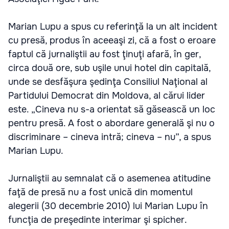
Marian Lupu a spus cu referinţă la un alt incident
cu presă, produs în aceeaşi zi, că a fost o eroare
faptul că jurnaliştii au fost ţinuţi afară, în ger,
circa două ore, sub uşile unui hotel din capitală,
unde se desfăşura şedinţa Consiliul Naţional al
Partidului Democrat din Moldova, al cărui lider
este. „Cineva nu s-a orientat să găsească un loc
pentru presă. A fost o abordare generală şi nu o
discriminare – cineva intră; cineva – nu”, a spus
Marian Lupu.
Jurnaliştii au semnalat că o asemenea atitudine
faţă de presă nu a fost unică din momentul
alegerii (30 decembrie 2010) lui Marian Lupu în
funcţia de preşedinte interimar şi spicher.