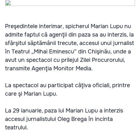
Preşedintele interimar, spicherul Marian Lupu nu
admite faptul că agenţii din paza sa au interzis, la
sfârşitul săptămânii trecute, accesul unui jurnalist
în Teatrul „Mihai Eminescu” din Chişinău, unde a
avut un spectacol cu prilejul Zilei Procurorului,
transmite Agenţia Monitor Media.
La spectacol au participat câţiva oficiali, printre
care şi Marian Lupu.
La 29 ianuarie, paza lui Marian Lupu a interzis
accesul jurnalistului Oleg Brega în incinta
teatrului.