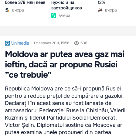
более 378 млн леев
нужно и на
12%
застройщиков
вчера
вчера
вчера
Unimedia
1 февраля 2011, 15:56
608
Moldova ar putea avea gaz mai
ieftin, dacă ar propune Rusiei
”ce trebuie”
Republica Moldova are ce să-i propună Rusiei
pentru a reduce prețul de cumpărare a gazului.
Declarații în acest sens au fost lansate de
ambasadorul Federației Ruse la Chișinău, Valerii
Kuzmin și liderul Partidului Social-Democrat,
Victor Șelin. Diplomatul susține că Moscova ar
putea examina unele propuneri din partea