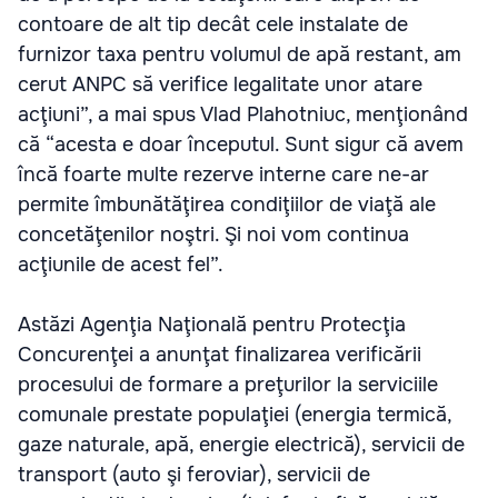
contoare de alt tip decât cele instalate de
furnizor taxa pentru volumul de apă restant, am
cerut ANPC să verifice legalitate unor atare
acţiuni”, a mai spus Vlad Plahotniuc, menţionând
că “acesta e doar începutul. Sunt sigur că avem
încă foarte multe rezerve interne care ne-ar
permite îmbunătăţirea condiţiilor de viaţă ale
concetăţenilor noştri. Şi noi vom continua
acţiunile de acest fel”.
Astăzi Agenţia Naţională pentru Protecţia
Concurenţei a anunţat finalizarea verificării
procesului de formare a preţurilor la serviciile
comunale prestate populaţiei (energia termică,
gaze naturale, apă, energie electrică), servicii de
transport (auto şi feroviar), servicii de