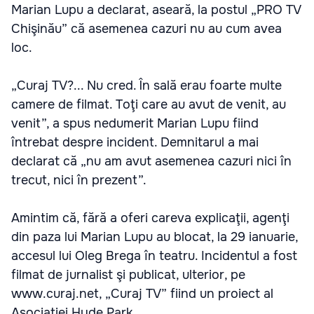
Marian Lupu a declarat, aseară, la postul „PRO TV
Chişinău” că asemenea cazuri nu au cum avea
loc.
„Curaj TV?... Nu cred. În sală erau foarte multe
camere de filmat. Toţi care au avut de venit, au
venit”, a spus nedumerit Marian Lupu fiind
întrebat despre incident. Demnitarul a mai
declarat că „nu am avut asemenea cazuri nici în
trecut, nici în prezent”.
Amintim că, fără a oferi careva explicaţii, agenţi
din paza lui Marian Lupu au blocat, la 29 ianuarie,
accesul lui Oleg Brega în teatru. Incidentul a fost
filmat de jurnalist şi publicat, ulterior, pe
www.curaj.net, „Curaj TV” fiind un proiect al
Asociaţiei Hyde Park.