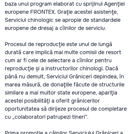
baza unui program elaborat cu sprijinul Agenţiei
europene FRONTEX. Graţie acestei asistenţe,
Serviciul chinologic se apropie de standardele
europene de dresaj a cîinilor de serviciu.
Procesul de reproducţie este unul de lungă
durată care implică mai multe comisii de resort
cum ar fi cele de selectare a cîinilor pentru
reproducţie și a instructorilor chinologi. Dacă
până nu demult, Serviciul Grăniceri depindea, în
marea măsură, de donaţiile făcute de structurile
similare a mai multor state europene, apariţia
acestei posibilităţi a oferit grănicerilor
oportunitatea să dirijeze procesul de completare
cu „colaboratori patrupezi tineri”.
Prima promoţie a câinilor Serviciului Grăniceri a