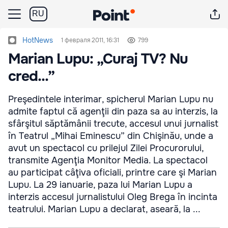
RU
HotNews
1 февраля 2011, 16:31
799
Marian Lupu: „Curaj TV? Nu
cred...”
Preşedintele interimar, spicherul Marian Lupu nu
admite faptul că agenţii din paza sa au interzis, la
sfârşitul săptămânii trecute, accesul unui jurnalist
în Teatrul „Mihai Eminescu” din Chişinău, unde a
avut un spectacol cu prilejul Zilei Procurorului,
transmite Agenţia Monitor Media. La spectacol
au participat câţiva oficiali, printre care şi Marian
Lupu. La 29 ianuarie, paza lui Marian Lupu a
interzis accesul jurnalistului Oleg Brega în incinta
teatrului. Marian Lupu a declarat, aseară, la ...