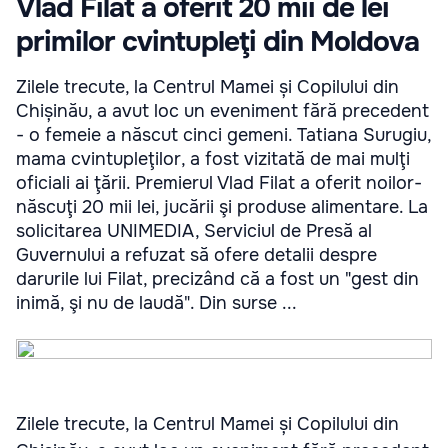
Vlad Filat a oferit 20 mii de lei
primilor cvintupleţi din Moldova
Zilele trecute, la Centrul Mamei și Copilului din
Chișinău, a avut loc un eveniment fără precedent
- o femeie a născut cinci gemeni. Tatiana Surugiu,
mama cvintupleţilor, a fost vizitată de mai mulţi
oficiali ai ţării. Premierul Vlad Filat a oferit noilor-
născuţi 20 mii lei, jucării şi produse alimentare. La
solicitarea UNIMEDIA, Serviciul de Presă al
Guvernului a refuzat să ofere detalii despre
darurile lui Filat, precizând că a fost un "gest din
inimă, şi nu de laudă". Din surse ...
Zilele trecute, la Centrul Mamei și Copilului din