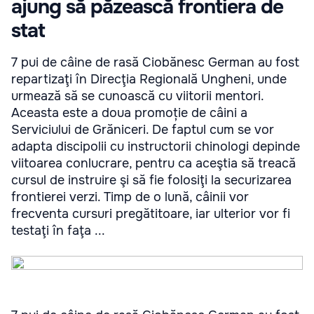
ajung să păzească frontiera de
stat
7 pui de câine de rasă Ciobănesc German au fost
repartizaţi în Direcţia Regională Ungheni, unde
urmează să se cunoască cu viitorii mentori.
Aceasta este a doua promoție de câini a
Serviciului de Grăniceri. De faptul cum se vor
adapta discipolii cu instructorii chinologi depinde
viitoarea conlucrare, pentru ca aceştia să treacă
cursul de instruire şi să fie folosiţi la securizarea
frontierei verzi. Timp de o lună, câinii vor
frecventa cursuri pregătitoare, iar ulterior vor fi
testaţi în faţa ...