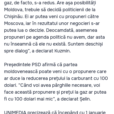
gaz, de facto, s-a redus. Are așa posibilități
Moldova, trebuie să decidă politicienii de la
Chișinău. Ei ar putea veni cu propuneri către
Moscova, iar în rezultatul unor negocieri s-ar
putea lua o decizie. Deocamdată, asemenea
propuneri pe agenda politică nu avem, dar asta
nu înseamnă că ele nu există. Suntem deschiși
spre dialog”, a declarat Kuzmin.
Președintele PSD afirmă că partea
moldovenească poate veni cu o propunere care
ar duce la reducerea prețului la carburant cu 100
dolari. ”Când voi avea pârghiile necesare, voi
face această propunere și prețul la gaz ar putea
fi cu 100 dolari mai mic”, a declarat Șelin.
UNIMEDIA precizează că începând cu 1 ianuarie