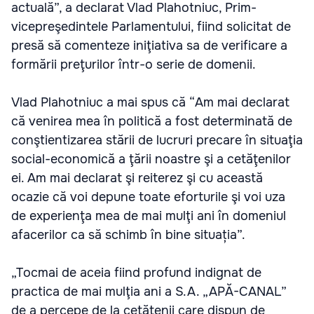
actuală”, a declarat Vlad Plahotniuc, Prim-
vicepreşedintele Parlamentului, fiind solicitat de
presă să comenteze iniţiativa sa de verificare a
formării preţurilor într-o serie de domenii.
Vlad Plahotniuc a mai spus că “Am mai declarat
că venirea mea în politică a fost determinată de
conştientizarea stării de lucruri precare în situaţia
social-economică a ţării noastre şi a cetăţenilor
ei. Am mai declarat şi reiterez şi cu această
ocazie că voi depune toate eforturile şi voi uza
de experienţa mea de mai mulţi ani în domeniul
afacerilor ca să schimb în bine situația”.
„Tocmai de aceia fiind profund indignat de
practica de mai mulţia ani a S.A. „APĂ-CANAL”
de a percepe de la cetăţenii care dispun de