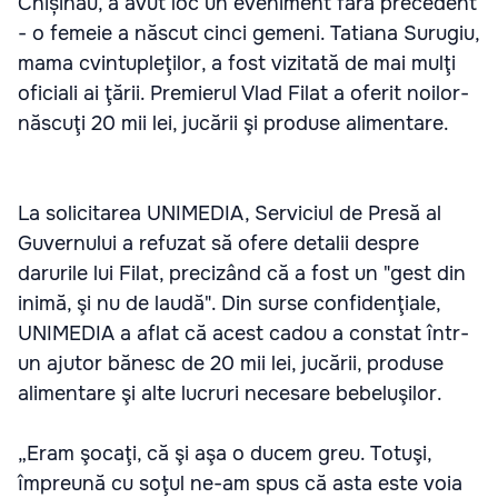
Chișinău, a avut loc un eveniment fără precedent
- o femeie a născut cinci gemeni. Tatiana Surugiu,
mama cvintupleţilor, a fost vizitată de mai mulţi
oficiali ai ţării. Premierul Vlad Filat a oferit noilor-
născuţi 20 mii lei, jucării şi produse alimentare.
La solicitarea UNIMEDIA, Serviciul de Presă al
Guvernului a refuzat să ofere detalii despre
darurile lui Filat, precizând că a fost un "gest din
inimă, şi nu de laudă". Din surse confidenţiale,
UNIMEDIA a aflat că acest cadou a constat într-
un ajutor bănesc de 20 mii lei, jucării, produse
alimentare şi alte lucruri necesare bebeluşilor.
„Eram şocaţi, că şi aşa o ducem greu. Totuşi,
împreună cu soţul ne-am spus că asta este voia