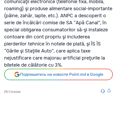
comunicaţii electronice (telefonie fixă, mobilă,
roaming) şi produse alimentare social-importante
(pâine, zahăr, lapte, etc.). ANPC a descoperit o
serie de încălcări comise de SA “Apă Canal”, în
special obligarea consumatorilor să-şi instaleze
contoare din cont propriu şi includerea
pierderilor tehnice în notele de plată, şi ÎS ÎS
“Gările şi Staţiile Auto”, care aplica taxe
nejustificare care majorau artificial preţurile la
biletele de călătorie cu 3%.
Подпишитесь на новости Point.md в Google
Источник