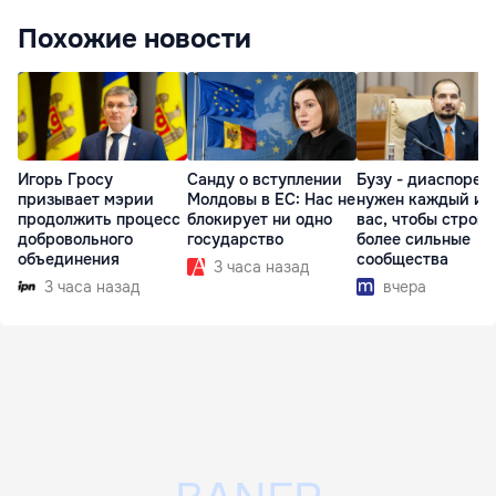
Похожие новости
Игорь Гросу
Санду о вступлении
Бузу - диаспоре:
призывает мэрии
Молдовы в ЕС: Нас не
нужен каждый из
продолжить процесс
блокирует ни одно
вас, чтобы строит
добровольного
государство
более сильные
объединения
сообщества
3 часа назад
3 часа назад
вчера