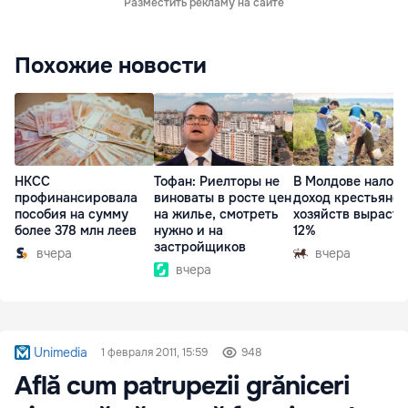
Разместить рекламу на сайте
Похожие новости
НКСС
Тофан: Риелторы не
В Молдове налог 
профинансировала
виноваты в росте цен
доход крестьянск
пособия на сумму
на жилье, смотреть
хозяйств вырасте
более 378 млн леев
нужно и на
12%
застройщиков
вчера
вчера
вчера
Unimedia
1 февраля 2011, 15:59
948
Află cum patrupezii grăniceri