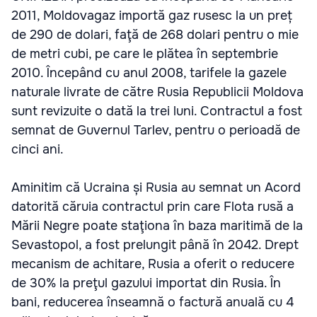
2011, Moldovagaz importă gaz rusesc la un preț
de 290 de dolari, faţă de 268 dolari pentru o mie
de metri cubi, pe care le plătea în septembrie
2010. Începând cu anul 2008, tarifele la gazele
naturale livrate de către Rusia Republicii Moldova
sunt revizuite o dată la trei luni. Contractul a fost
semnat de Guvernul Tarlev, pentru o perioadă de
cinci ani.
Aminitim că Ucraina și Rusia au semnat un Acord
datorită căruia contractul prin care Flota rusă a
Mării Negre poate staţiona în baza maritimă de la
Sevastopol, a fost prelungit până în 2042. Drept
mecanism de achitare, Rusia a oferit o reducere
de 30% la preţul gazului importat din Rusia. În
bani, reducerea înseamnă o factură anuală cu 4