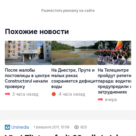
Разместить рекламу на сайте
Похожие новости
После жалобы
На Днестре, Пруте и
На Телецентре
постоялицы в центре
малых реках
пройдут репетиц
Constructorul начали
сохраняется дефицит
парада: водителе
проверку
воды
предупредили о
затруднениях
3 часа назад
4 часа назад
вчера
Unimedia
1 февраля 2011, 15:58
825