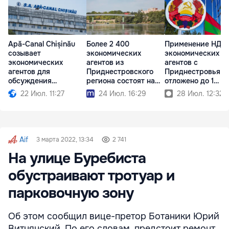
Apă-Canal Chișinău
Более 2 400
Применение НДС 
созывает
экономических
экономических
экономических
агентов из
агентов с
агентов для
Приднестровского
Приднестровья
обсуждения
региона состоят на
отложено до 1
необходимых мер
учёте в АГУ
сентября
22 Июл. 11:27
24 Июл. 16:29
28 Июл. 12:32
Aif
3 марта 2022, 13:34
2 741
На улице Буребиста
обустраивают тротуар и
парковочную зону
Об этом сообщил вице-претор Ботаники Юрий
Витнянский. По его словам, предстоит ремонт