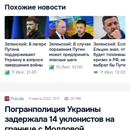
Похожие новости
Зеленский: В лагере
Зеленский: В случае
Зеленский: Если 
Путина
поражения Путин
Ельцин знал, что
поддерживают
может предпринять
будет топливный
Украину в вопросе
опасные шаги
кризис в РФ, не
завершения войны
выбрал бы Путин
15 Июл. 10:00
11 Июл. 21:45
11 Июл. 13:00
Pravda
3 марта 2022, 13:17
26 786
Погранполиция Украины
задержала 14 уклонистов на
границе с Молдовой