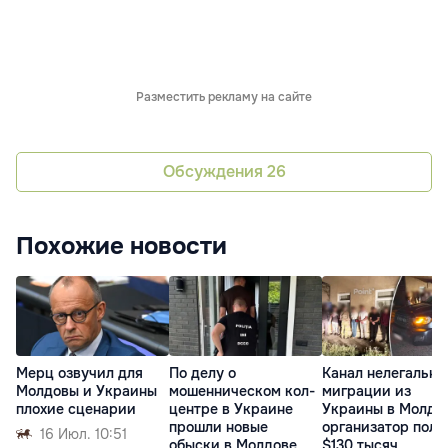
Разместить рекламу на сайте
Обсуждения
26
Похожие новости
Мерц озвучил для
По делу о
Канал нелегально
Молдовы и Украины
мошенническом кол-
миграции из
плохие сценарии
центре в Украине
Украины в Молдо
прошли новые
организатор полу
16 Июл. 10:51
обыски в Молдове
$130 тысяч