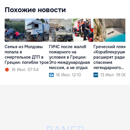
Похожие новости
Семья из Молдовы
ГИЧС после жалоб
Греческий пляж
попала в
пожарного на
«Кораблекрушени
смертельное ДТП в
условия в Греции:
расширят ради
Греции: погибли трое
Это международная
спасения
миссия, а не отдых
легендарного
16 Июл. 07:54
корабля
16 Июл. 12:10
13 Июл. 19:06