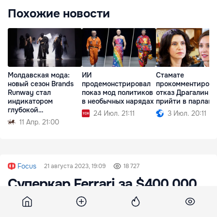
Похожие новости
Молдавская мода:
ИИ
Стамате
новый сезон Brands
продемонстрировал
прокомментирова
Runway стал
показ мод политиков
отказ Драгалин
индикатором
в необычных нарядах
прийти в парламе
глубокой
24 Июл. 21:11
3 Июл. 20:11
трансформации
11 Апр. 21:00
Focus
21 августа 2023, 19:09
18 727
Суперкар Ferrari за $400 000
сгорел дотла во время езды по
кукурузному полю