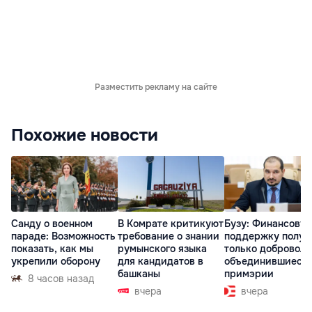
Разместить рекламу на сайте
Похожие новости
Санду о военном
В Комрате критикуют
Бузу: Финансову
параде: Возможность
требование о знании
поддержку получ
показать, как мы
румынского языка
только доброволь
укрепили оборону
для кандидатов в
объединившиеся
башканы
примэрии
8 часов назад
вчера
вчера