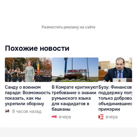
Разместить рекламу на сайте
Похожие новости
Санду о военном
В Комрате критикуют
Бузу: Финансову
параде: Возможность
требование о знании
поддержку получ
показать, как мы
румынского языка
только доброволь
укрепили оборону
для кандидатов в
объединившиеся
башканы
примэрии
8 часов назад
вчера
вчера