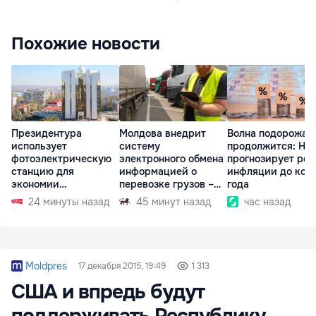
Похожие новости
Президентура
Молдова внедрит
Волна подорожан
использует
систему
продолжится: НБ
фотоэлектрическую
электронного обмена
прогнозирует рос
станцию для
информацией о
инфляции до кон
экономии
перевозке грузов –
года
электроэнергии
eFTI
24 минуты назад
45 минут назад
час назад
Moldpres
17 декабря 2015, 19:49
1 313
США и впредь будут
поддерживать Республику