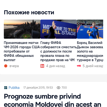
Похожие новости
Принимавшие матчи
Главу ФИФА
Борец Василий
ЧМ-2026 города США
собираются сместить
Дьякон завоевал
потребовали от
с должности после
золото на
ФИФА обещанных
провала плана по
международном
выплат
продаже прав на ЧМ
турнире в Турции
вчера
4 дня назад
5 дней назад
Publika
17 декабря 2015, 19:53
700
Prognoze sumbre privind
economia Moldovei din acest an