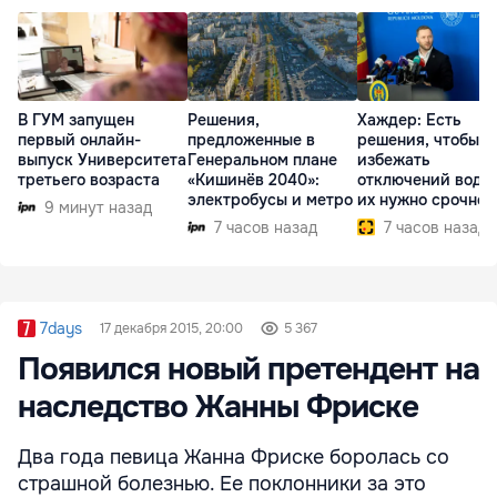
В ГУМ запущен
Решения,
Хаждер: Есть
первый онлайн-
предложенные в
решения, чтобы
выпуск Университета
Генеральном плане
избежать
третьего возраста
«Кишинёв 2040»:
отключений воды,
электробусы и метро
их нужно срочно
9 минут назад
внедрить
7 часов назад
7 часов назад
7days
17 декабря 2015, 20:00
5 367
Появился новый претендент на
наследство Жанны Фриске
Два года певица Жанна Фриске боролась со
страшной болезнью. Ее поклонники за это