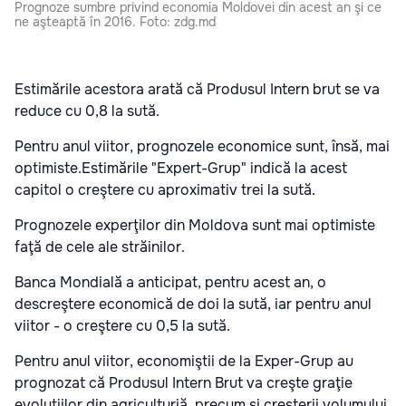
Prognoze sumbre privind economia Moldovei din acest an şi ce
ne aşteaptă în 2016. Foto: zdg.md
Estimările acestora arată că Produsul Intern brut se va
reduce cu 0,8 la sută.
Pentru anul viitor, prognozele economice sunt, însă, mai
optimiste.Estimările "Expert-Grup" indică la acest
capitol o creştere cu aproximativ trei la sută.
Prognozele experţilor din Moldova sunt mai optimiste
faţă de cele ale străinilor.
Banca Mondială a anticipat, pentru acest an, o
descreştere economică de doi la sută, iar pentru anul
viitor - o creştere cu 0,5 la sută.
Pentru anul viitor, economiştii de la Exper-Grup au
prognozat că Produsul Intern Brut va creşte graţie
evoluţiilor din agriculturiă, precum şi creşterii volumului