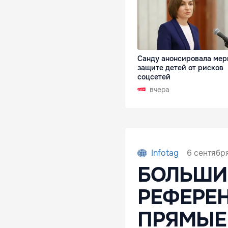
Санду анонсировала мер
защите детей от рисков
соцсетей
вчера
6 сентября
Infotag
БОЛЬШИ
РЕФЕРЕ
ПРЯМЫЕ