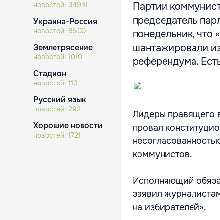
новостей:
34991
Партии коммунист
председатель пар
Украина-Россия
новостей:
8500
понедельник, что 
шантажировали из
Землетрясение
новостей:
1010
референдума. Есть 
Стадион
новостей:
119
Русский язык
новостей:
292
Лидеры правящего 
Хорошие новости
провал конституцио
новостей:
1721
несогласованностью
коммунистов.
Исполняющий обязан
заявил журналистам
на избирателей».