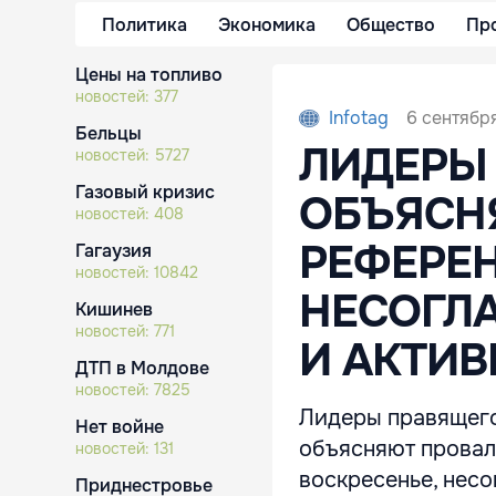
Политика
Экономика
Общество
Пр
Цены на топливо
новостей:
377
6 сентября
Infotag
Бельцы
ЛИДЕРЫ
новостей:
5727
Газовый кризис
ОБЪЯСН
новостей:
408
РЕФЕРЕ
Гагаузия
новостей:
10842
НЕСОГЛ
Кишинев
новостей:
771
И АКТИ
ДТП в Молдове
новостей:
7825
Лидеры правящего
Нет войне
объясняют провал
новостей:
131
воскресенье, нес
Приднестровье