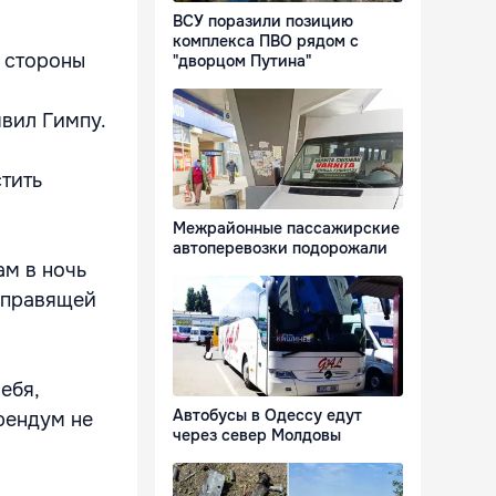
ВСУ поразили позицию
комплекса ПВО рядом с
о стороны
"дворцом Путина"
явил Гимпу.
стить
Межрайонные пассажирские
автоперевозки подорожали
м в ночь
ы правящей
ебя,
Автобусы в Одессу едут
рендум не
через север Молдовы