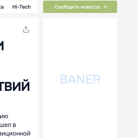
ка
Hi-Tech
Сообщить новость
И
ТВИЙ
цию
шел в
озиционной