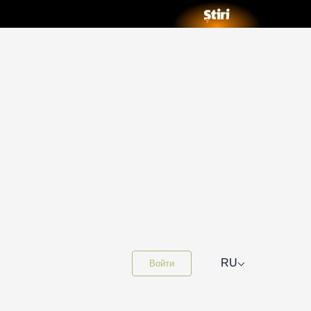
⌵
RU
Войти