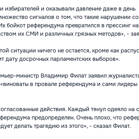
 избирателей и оказывали давление даже в день
множество сигналов о том, что такие нарушении с
Их бойкот референдума превратился в прессинг на
ством их СМИ и различных грязных методов», - за
этой ситуации ничего не остается, кроме как распу
ит дату досрочных парламентских выборов».
емьер-министр Владимир Филат заявил журналиста
о «виноваты в провале референдума и сами лидер
согласованные действия. Каждый тянул одеяло на с
референдума предопределен. Очень плохо, что рефе
едует делать трагедию из этого», - сказал Филат.