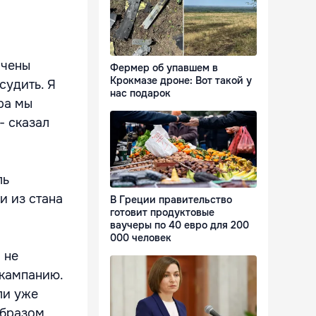
ачены
Фермер об упавшем в
Крокмазе дроне: Вот такой у
судить. Я
нас подарок
ра мы
- сказал
ль
и из стана
В Греции правительство
готовит продуктовые
ваучеры по 40 евро для 200
000 человек
 не
 кампанию.
ли уже
образом,