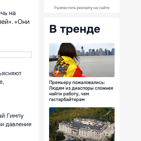
Разместить рекламу на сайте
чь на
лей». «Они
В тренде
ъясняют
е,
Премьеру пожаловались:
Людям из диаспоры сложнее
найти работу, чем
гастарбайтерам
ай Гимпу
ли давление