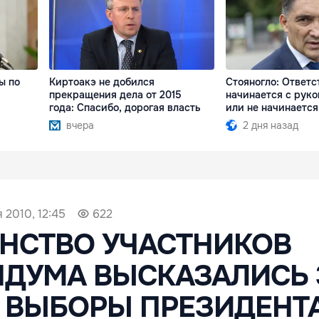
ы по
Киртоакэ не добился
Стояногло: Ответс
прекращения дела от 2015
начинается с руко
года: Спасибо, дорогая власть
или не начинается
вчера
2 дня назад
 2010, 12:45
622
НСТВО УЧАСТНИКОВ
НДУМА ВЫСКАЗАЛИСЬ 
 ВЫБОРЫ ПРЕЗИДЕНТА