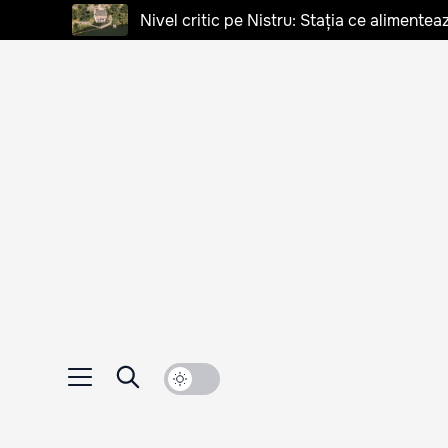
Nivel critic pe Nistru: Stația ce alimentea