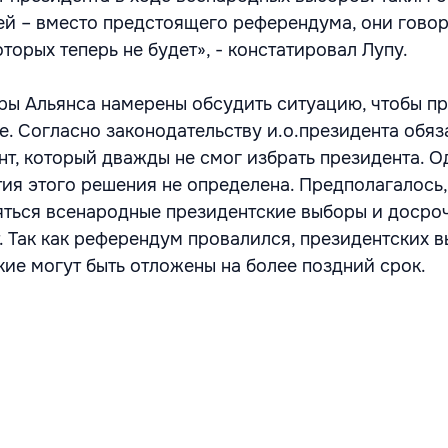
ей – вместо предстоящего референдума, они гово
оторых теперь не будет», - констатировал Лупу.
еры Альянса намерены обсудить ситуацию, чтобы п
. Согласно законодательству и.о.президента обяз
нт, который дважды не смог избрать президента. О
ия этого решения не определена. Предполагалось, 
яться всенародные президентские выборы и досро
. Так как референдум провалился, президентских 
кие могут быть отложены на более поздний срок.