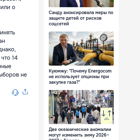
рили о
Санду анонсировала меры по
защите детей от рисков
соцсетей
ринять
ан
днако,
что 14
чные
Куюмжу: "Почему Energocom
выборов не
не использует опционы при
закупке газа?"
Две океанические аномалии
могут изменить зиму 2026–