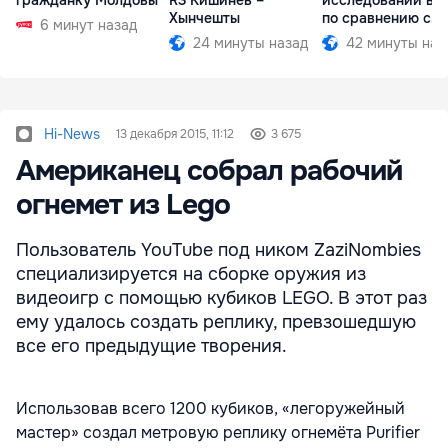
гражданку Молдовы
R3 Кишинёв –
исследований вы
Хынчешты
по сравнению с
6 минут назад
прошлым годом
24 минуты назад
42 минуты наз
Hi-News
13 декабря 2015, 11:12
3 675
Американец собрал рабочий
огнемет из Lego
Пользователь YouTube под ником ZaziNombies
специализируется на сборке оружия из
видеоигр с помощью кубиков LEGO. В этот раз
ему удалось создать реплику, превзошедшую
все его предыдущие творения.
Использовав всего 1200 кубиков, «легоружейный
мастер» создал метровую реплику огнемёта Purifier