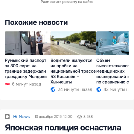
Разместить рекламу на сайте
Похожие новости
Румынский паспорт
Водители жалуются
Объем
за 300 евро: на
на пробки на
высокотехнологи
границе задержали
национальной трассе
медицинских
гражданку Молдовы
R3 Кишинёв –
исследований вы
Хынчешты
по сравнению с
6 минут назад
прошлым годом
24 минуты назад
42 минуты наз
Hi-News
13 декабря 2015, 12:00
3 538
Японская полиция оснастила