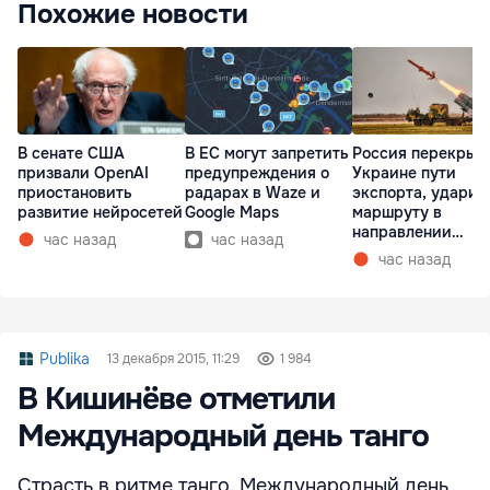
Похожие новости
В сенате США
В ЕС могут запретить
Россия перекрыв
призвали OpenAI
предупреждения о
Украине пути
приостановить
радарах в Waze и
экспорта, ударив
развитие нейросетей
Google Maps
маршруту в
направлении
час назад
час назад
Молдовы
час назад
Publika
13 декабря 2015, 11:29
1 984
В Кишинёве отметили
Международный день танго
Страсть в ритме танго. Международный день