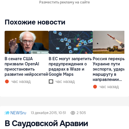
Разместить рекламу на сайте
Похожие новости
В сенате США
В ЕС могут запретить
Россия перекрыв
призвали OpenAI
предупреждения о
Украине пути
приостановить
радарах в Waze и
экспорта, ударив
развитие нейросетей
Google Maps
маршруту в
направлении
час назад
час назад
Молдовы
час назад
NEWSru
13 декабря 2015, 10:51
2 505
В Саудовской Аравии