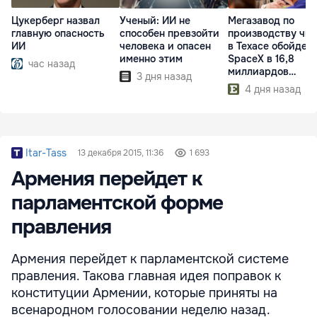
Цукерберг назвал
Ученый: ИИ не
Мегазавод по
главную опасность
способен превзойти
производству чи
ИИ
человека и опасен
в Техасе обойдет
именно этим
SpaceX в 16,8
час назад
миллиардов
3 дня назад
долларов
4 дня назад
Itar-Tass
13 декабря 2015, 11:36
1 693
Армения перейдет к
парламентской форме
правления
Армения перейдет к парламентской системе
правления. Такова главная идея поправок к
конституции Армении, которые приняты на
всенародном голосовании неделю назад.