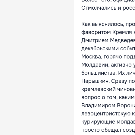
Отмолчались и росс
Как выяснилось, пр
фаворитом Кремля в
Дмитрием Медведевы
декабрьскими собы
Москва, горячо под
Молдавии, активно 
большинства. Их ли
Нарышкин. Сразу по
кремлевский чиновн
вопрос о том, каки
Владимиром Ворони
левоцентристскую к
курирующие молдавс
просто обещал созд