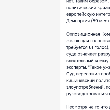
нет. Таким образом,
политический кризи
европейскую интегр
Демпартия (59 мест 
Оппозиционная Комп
желающая голосоват
требуется 61 голос)
суда означает разр
влиятельный коммун
эксперты. "Такое уж
Суд переложил проб
кишиневский полито
злоупотреблений, п
руководствоваться 
Несмотря на то что