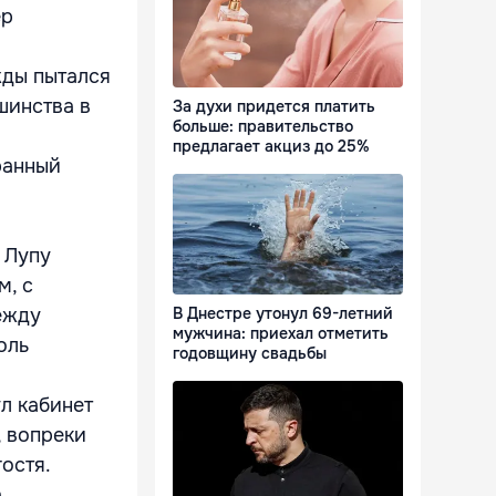
ер
жды пытался
шинства в
За духи придется платить
больше: правительство
предлагает акциз до 25%
ранный
 Лупу
м, с
ежду
В Днестре утонул 69-летний
мужчина: приехал отметить
оль
годовщину свадьбы
л кабинет
, вопреки
остя.
.