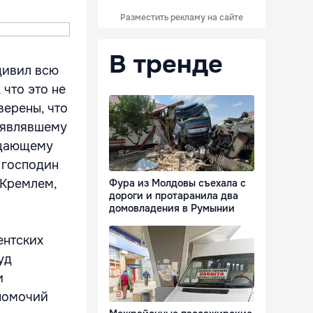
Разместить рекламу на сайте
В тренде
дивил всю
 что это не
верены, что
аявлявшему
ещающему
С господин
 Кремлем,
Фура из Молдовы съехала с
дороги и протаранила два
домовладения в Румынии
ентских
уд
и
лномочий