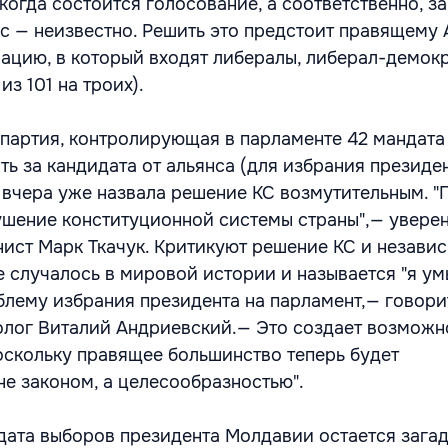
 когда состоится голосование, а соответственно, з
с — неизвестно. Решить это предстоит правящему 
ацию, в который входят либералы, либерал-демок
из 101 на троих).
артия, контролирующая в парламенте 42 мандата 
ь за кандидата от альянса (для избрания президе
, вчера уже назвала решение КС возмутительным. 
ушение конституционной системы страны",— увере
ист Марк Ткачук. Критикуют решение КС и незави
е случалось в мировой истории и называется "я ум
лему избрания президента на парламент,— говори
лог Виталий Андриевский.— Это создает возможн
оскольку правящее большинство теперь будет
не законом, а целесообразностью".
 дата выборов президента Молдавии остается загад