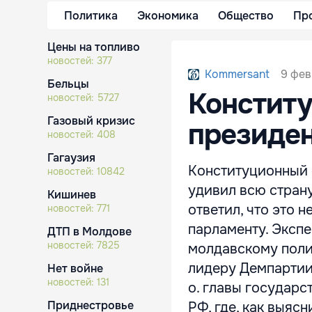
Политика
Экономика
Общество
Пр
Цены на топливо
новостей:
377
9 фев
Kommersant
Бельцы
Конститу
новостей:
5727
Газовый кризис
президе
новостей:
408
Гагаузия
Конституционный 
новостей:
10842
удивил всю страну
Кишинев
ответил, что это 
новостей:
771
парламенту. Экспе
ДТП в Молдове
новостей:
7825
молдавскому поли
лидеру Демпартии
Нет войне
новостей:
131
о. главы государс
Приднестровье
РФ, где, как выяснил