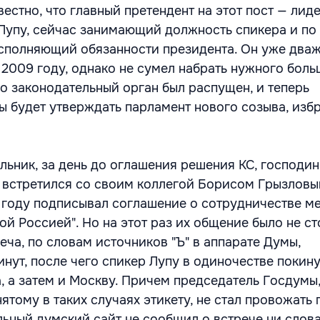
естно, что главный претендент на этот пост — лид
упу, сейчас занимающий должность спикера и по
сполняющий обязанности президента. Он уже два
 2009 году, однако не сумел набрать нужного боль
го законодательный орган был распущен, и теперь
ы будет утверждать парламент нового созыва, изб
льник, за день до оглашения решения КС, господин
е встретился со своим коллегой Борисом Грызловы
 году подписывал соглашение о сотрудничестве м
й Россией". Но на этот раз их общение было не ст
ча, по словам источников "Ъ" в аппарате Думы,
нут, после чего спикер Лупу в одиночестве покину
, а затем и Москву. Причем председатель Госдумы
тому в таких случаях этикету, не стал провожать г
льный думский сайт не сообщил о встрече ни слова