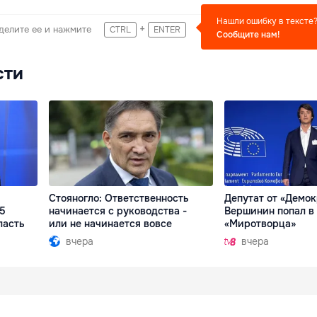
Нашли ошибку в тексте
+
делите ее и нажмите
CTRL
ENTER
Сообщите нам!
сти
Стояногло: Ответственность
Депутат от «Демо
15
начинается с руководства -
Вершинин попал в 
ласть
или не начинается вовсе
«Миротворца»
вчера
вчера