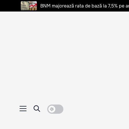
BNM majorează rata de bază la 7,5% pe a