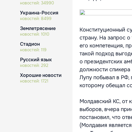
новостей:
34990
Украина-Россия
новостей:
8499
Землетрясение
Конституционный су
новостей:
1010
страну. На запрос о 
Стадион
его компетенция, п
новостей:
119
такой подход выгод
Русский язык
о президентских а
новостей:
292
должности спикера и
Хорошие новости
Лупу побывал в РФ, 
новостей:
1721
которому обещал со
Молдавский КС, от 
выборов, вчера при
постановил, что от
(Молдавия является