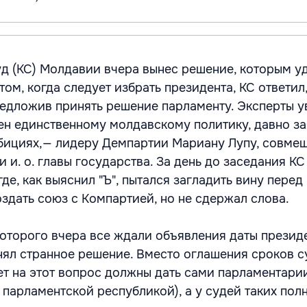
д (КС) Молдавии вчера вынес решение, которым у
том, когда следует избрать президента, КС ответил,
редложив принять решение парламенту. Эксперты у
ен единственному молдавскому политику, давно з
мбициях,— лидеру Демпартии Мариану Лупу, совм
 и. о. главы государства. За день до заседания К
где, как выяснил "Ъ", пытался загладить вину перед
здать союз с Компартией, но не сдержал слова.
которого вчера все ждали объявления даты презид
нял странное решение. Вместо оглашения сроков с
вет на этот вопрос должны дать сами парламентари
 парламентской республикой), а у судей таких по