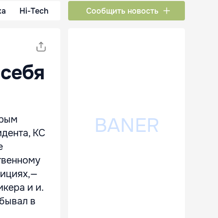
ка
Hi-Tech
Сообщить новость
 себя
орым
идента, КС
е
твенному
бициях,—
кера и и.
обывал в