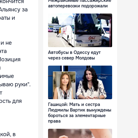
Межрайонные пассажирские
акончится
автоперевозки подорожали
Альянсу за
раты и
и не
нта
Автобусы в Одессу едут
через север Молдовы
"Позиция
н
симые
ываю руки".
т
ость для
Гашицой: Мать и сестра
Людмилы Вартик вынуждены
бороться за элементарные
права
кой, в