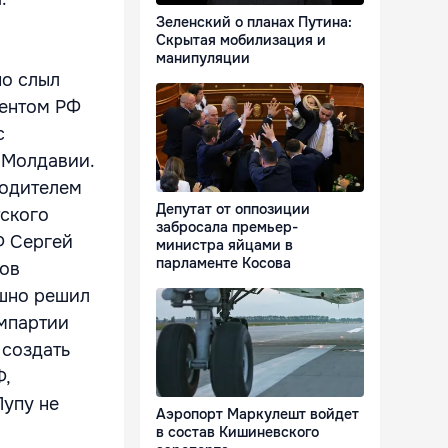
Зеленский о планах Путина:
Скрытая мобилизация и
манипуляции
но слыл
дентом РФ
с
 Молдавии.
водителем
Депутат от оппозиции
тского
забросала премьер-
Ф Сергей
министра яйцами в
парламенте Косова
ров
ешно решил
омпартии
 создать
Ф,
Лупу не
Аэропорт Маркулешт войдет
в состав Кишиневского