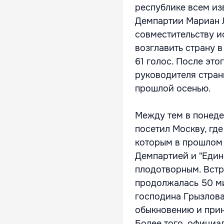
республике всем изв
Демпартии Мариан Л
совместительству и
возглавить страну в
61 голос. После это
руководителя стран
прошлой осенью.
Между тем в понеде
посетил Москву, гд
которым в прошлом
Демпартией и "Едино
плодотворным. Встре
продолжалась 50 ми
господина Грызлова
обыкновению и приня
Более того, официа