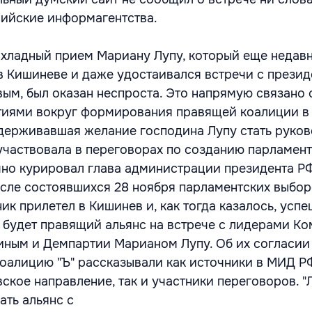
ийские информагентства.
охладный прием Мариану Лупу, который еще недав
 Кишиневе и даже удостаивался встречи с прези
м, был оказан неспроста. Это напрямую связано 
тиями вокруг формирования правящей коалиции в
держивавшая желание господина Лупу стать руко
участвовала в переговорах по созданию парламен
чно курировал глава администрации президента Р
сле состоявшихся 28 ноября парламентских выбо
ик прилетел в Кишинев и, как тогда казалось, усп
м будет правящий альянс на встрече с лидерами К
ным и Демпартии Марианом Лупу. Об их согласии
оалицию "Ъ" рассказывали как источники в МИД Р
кое направление, так и участники переговоров. "
ать альянс с