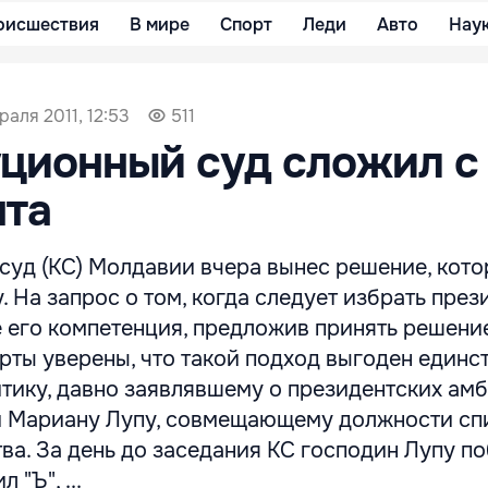
оисшествия
В мире
Спорт
Леди
Авто
Нау
раля 2011, 12:53
511
ционный суд сложил с
нта
суд (КС) Молдавии вчера вынес решение, кот
. На запрос о том, когда следует избрать през
не его компетенция, предложив принять решени
рты уверены, что такой подход выгоден единс
тику, давно заявлявшему о президентских ам
 Мариану Лупу, совмещающему должности спи
тва. За день до заседания КС господин Лупу п
 "Ъ", ...