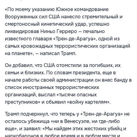
«По моему указанию Южное командование
Вооруженных сил США нанесло стремительный и
смертоносный кинетический удар, успешно
ликвидировав Ниньо Герреро — печально
известного главаря «Трен-де-Арагуа», одной из
самых кровожадных террористических организаций
на планете», — написал Трамп.
Он добавил, что США отомстили за погибших, их
семьи и близких. По словам президента, еще в
начале работы своей администрации он внес банду в
список иностранных террористических
организаций, выслал «тысячи опасных
преступников» и объявил «войну картелям».
Трамп подчеркнул, что теперь у «Трен-де-Арагуа» не
осталось убежища «ни в Венесуэле, ни где-либо
еще», и заявил: «Мы найдем этих жестоких убийц и
наркобаронов в любое время и в любом месте и