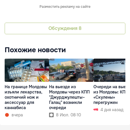
Разместить рекламу на сайте
Обсуждения
8
Похожие новости
На границе Молдовы
На выезде из
Очереди на выез
изъяли лекарства,
Молдовы через КПП
из Молдовы: КПП
охотничий нож и
"Джурджулешты–
«Скулены»
аксессуар для
Галац" возникли
перегружен
каннабиса
очереди
4 дня назад
вчера
8 Июл. 08:10