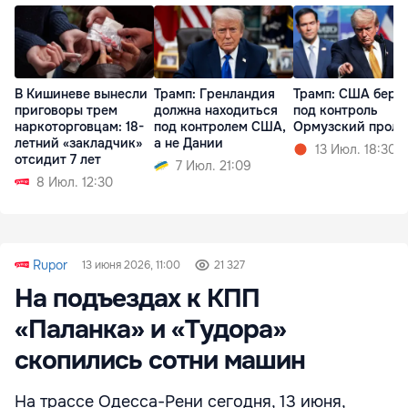
В Кишиневе вынесли
Трамп: Гренландия
Трамп: США беру
приговоры трем
должна находиться
под контроль
наркоторговцам: 18-
под контролем США,
Ормузский проли
летний «закладчик»
а не Дании
13 Июл. 18:30
отсидит 7 лет
7 Июл. 21:09
8 Июл. 12:30
Rupor
13 июня 2026, 11:00
21 327
На подъездах к КПП
«Паланка» и «Тудора»
скопились сотни машин
На трассе Одесса-Рени сегодня, 13 июня,