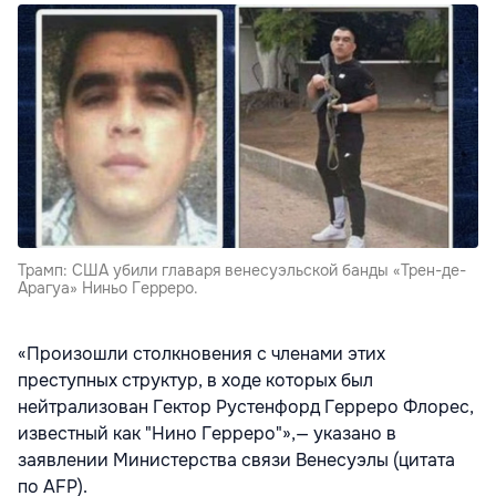
Трамп: США убили главаря венесуэльской банды «Трен-де-
Арагуа» Ниньо Герреро.
«Произошли столкновения с членами этих
преступных структур, в ходе которых был
нейтрализован Гектор Рустенфорд Герреро Флорес,
известный как "Нино Герреро"»,— указано в
заявлении Министерства связи Венесуэлы (цитата
по AFP).