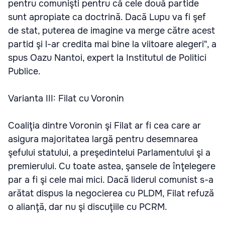
pentru comunişti pentru că cele două partide
sunt apropiate ca doctrină. Dacă Lupu va fi şef
de stat, puterea de imagine va merge către acest
partid şi l-ar credita mai bine la viitoare alegeri", a
spus Oazu Nantoi, expert la Institutul de Politici
Publice.
Varianta III: Filat cu Voronin
Coaliţia dintre Voronin şi Filat ar fi cea care ar
asigura majoritatea largă pentru desemnarea
şefului statului, a preşedintelui Parlamentului şi a
premierului. Cu toate astea, şansele de înţelegere
par a fi şi cele mai mici. Dacă liderul comunist s-a
arătat dispus la negocierea cu PLDM, Filat refuză
o alianţă, dar nu şi discuţiile cu PCRM.