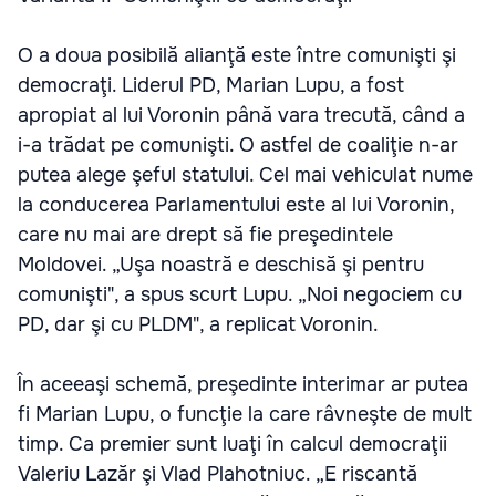
O a doua posibilă alianţă este între comunişti şi
democraţi. Liderul PD, Marian Lupu, a fost
apropiat al lui Voronin până vara trecută, când a
i-a trădat pe comunişti. O astfel de coaliţie n-ar
putea alege şeful statului. Cel mai vehiculat nume
la conducerea Parlamentului este al lui Voronin,
care nu mai are drept să fie preşedintele
Moldovei. „Uşa noastră e deschisă şi pentru
comunişti", a spus scurt Lupu. „Noi negociem cu
PD, dar şi cu PLDM", a replicat Voronin.
În aceeaşi schemă, preşedinte interimar ar putea
fi Marian Lupu, o funcţie la care râvneşte de mult
timp. Ca premier sunt luaţi în calcul democraţii
Valeriu Lazăr şi Vlad Plahotniuc. „E riscantă