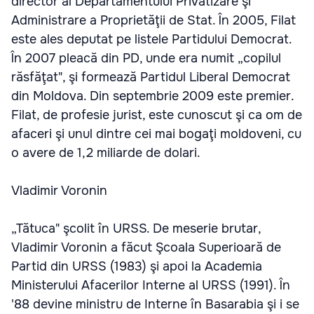
director al Departamentului Privatizare şi
Administrare a Proprietăţii de Stat. În 2005, Filat
este ales deputat pe listele Partidului Democrat.
În 2007 pleacă din PD, unde era numit „copilul
răsfăţat", şi formează Partidul Liberal Democrat
din Moldova. Din septembrie 2009 este premier.
Filat, de profesie jurist, este cunoscut şi ca om de
afaceri şi unul dintre cei mai bogaţi moldoveni, cu
o avere de 1,2 miliarde de dolari.
Vladimir Voronin
„Tătuca" şcolit în URSS. De meserie brutar,
Vladimir Voronin a făcut Şcoala Superioară de
Partid din URSS (1983) şi apoi la Academia
Ministerului Afacerilor Interne al URSS (1991). În
'88 devine ministru de Interne în Basarabia şi i se