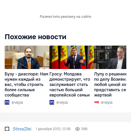
Разместить рекламу на сайте
Похожие новости
Бузу - диаспоре: Нам
Гросу: Молдова
Лупу о решении с
нужен каждый из
демонстрирует, что
по делу Возиян: 
вас, чтобы строить
заслуживает стать
любой ценой хоче
более сильные
частью большой
представить себя
сообщества
европейской семьи
жертвой
вчера
вчера
вчера
StireaZilei
1 декабря 2010, 12:56
566