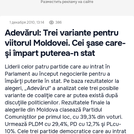
Разместить рекламу на сайте
1 декабря 2010, 13:14
386
Adevărul: Trei variante pentru
viitorul Moldovei. Cei şase care-
şi împart puterea-n stat
Liderii celor patru partide care au intrat în
Parlament au început negocierile pentru a
împărţi puterile în stat. Pe baza rezultatelor la
alegeri, „Adevărul" a analizat cele trei posibile
variante de coaliţie care ar putea există după
discuţiile politicienilor. Rezultatele finale la
alegerile din Moldova clasează Partidul
Comuniştilor pe primul loc, cu 39,3% din voturi.
Urmează PLDM cu 29,4%, PD cu 12,7% şi PLcu-
10%. Cele trei partide democratice care au intrat