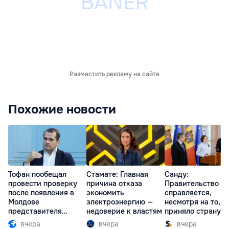
Разместить рекламу на сайте
Похожие новости
Тофан пообещал
Стамате: Главная
Санду:
провести проверку
причина отказа
Правительство
после появления в
экономить
справляется,
Молдове
электроэнергию —
несмотря на то, ч
представителя
недоверие к властям
приняло страну в
Южной Осетии
разгар кризиса
вчера
вчера
вчера