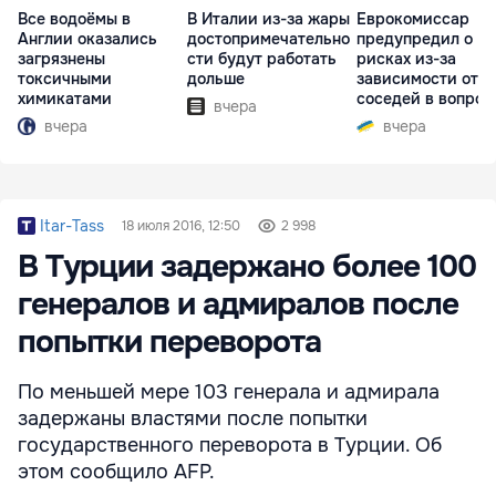
Все водоёмы в
В Италии из-за жары
Еврокомиссар
Англии оказались
достопримечательно
предупредил о
загрязнены
сти будут работать
рисках из-за
токсичными
дольше
зависимости от
химикатами
соседей в вопрос
вчера
границ
вчера
вчера
Itar-Tass
18 июля 2016, 12:50
2 998
В Турции задержано более 100
генералов и адмиралов после
попытки переворота
По меньшей мере 103 генерала и адмирала
задержаны властями после попытки
государственного переворота в Турции. Об
этом сообщило AFP.