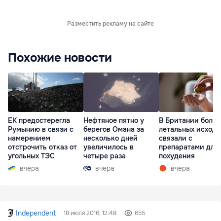
Разместить рекламу на сайте
Похожие новости
ЕК предостерегла
Нефтяное пятно у
В Британии более
Румынию в связи с
берегов Омана за
летальных исходо
намерением
несколько дней
связали с
отстрочить отказ от
увеличилось в
препаратами для
угольных ТЭС
четыре раза
похудения
вчера
вчера
вчера
Independent
18 июля 2016, 12:48
655