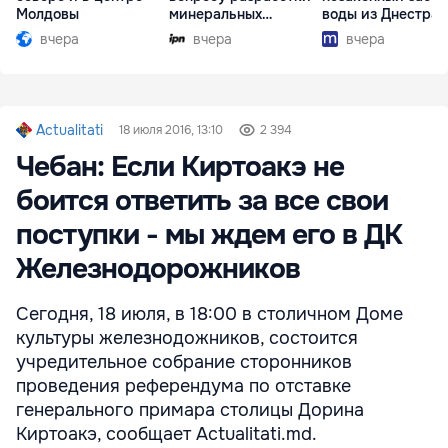
Молдовы
минеральных
воды из Днестра
ресурсов
вчера
вчера
вчера
Actualitati
18 июля 2016, 13:10
2 394
Чебан: Если Киртоакэ не
боится ответить за все свои
поступки - мы ждем его в ДК
Железнодорожников
Сегодня, 18 июля, в 18:00 в столичном Доме
культуры железнодожников, состоится
учредительное собрание сторонников
проведения референдума по отставке
генерального примара столицы Дорина
Киртоакэ, сообщает Actualitati.md.