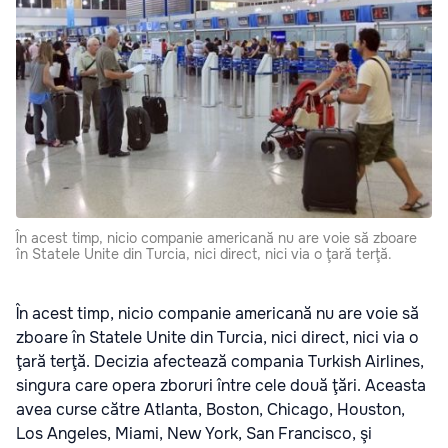
În acest timp, nicio companie americană nu are voie să zboare
în Statele Unite din Turcia, nici direct, nici via o ţară terţă.
În acest timp, nicio companie americană nu are voie să
zboare în Statele Unite din Turcia, nici direct, nici via o
ţară terţă. Decizia afectează compania Turkish Airlines,
singura care opera zboruri între cele două ţări. Aceasta
avea curse către Atlanta, Boston, Chicago, Houston,
Los Angeles, Miami, New York, San Francisco, şi