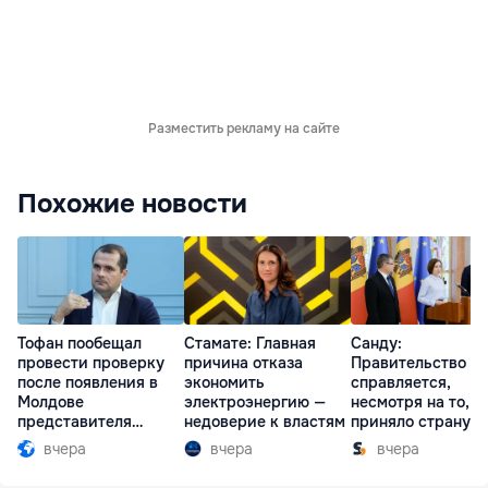
Разместить рекламу на сайте
Похожие новости
Тофан пообещал
Стамате: Главная
Санду:
провести проверку
причина отказа
Правительство
после появления в
экономить
справляется,
Молдове
электроэнергию —
несмотря на то, ч
представителя
недоверие к властям
приняло страну в
Южной Осетии
разгар кризиса
вчера
вчера
вчера