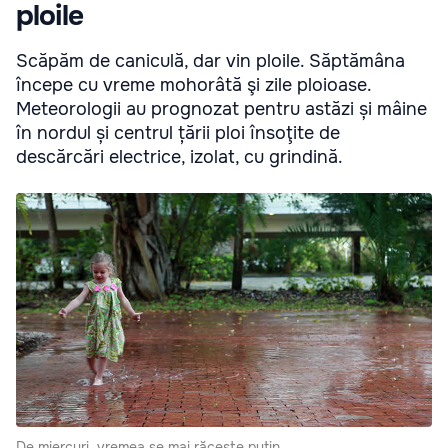
ploile
Scăpăm de caniculă, dar vin ploile. Săptămâna
începe cu vreme mohorâtă şi zile ploioase.
Meteorologii au prognozat pentru astăzi și mâine
în nordul și centrul țării ploi însoţite de
descărcări electrice, izolat, cu grindină.
De miercuri, vremea se mai răceşte puţin.