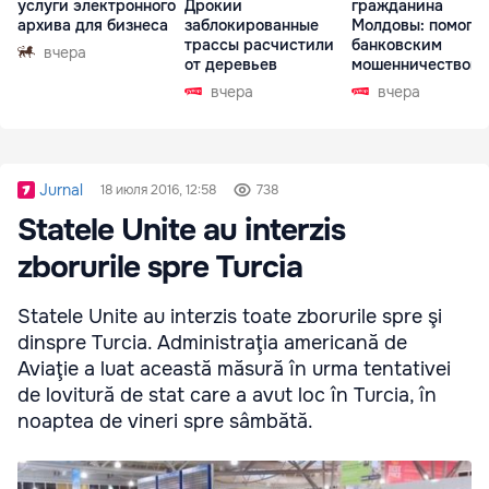
услуги электронного
Дрокии
гражданина
архива для бизнеса
заблокированные
Молдовы: помогал
трассы расчистили
банковским
вчера
от деревьев
мошенничеством 
Чехии
вчера
вчера
Jurnal
18 июля 2016, 12:58
738
Statele Unite au interzis
zborurile spre Turcia
Statele Unite au interzis toate zborurile spre şi
dinspre Turcia. Administraţia americană de
Aviaţie a luat această măsură în urma tentativei
de lovitură de stat care a avut loc în Turcia, în
noaptea de vineri spre sâmbătă.