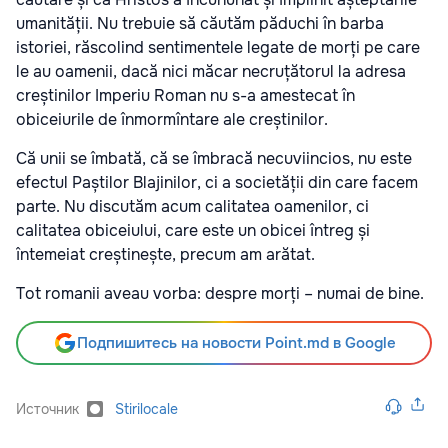
umanității. Nu trebuie să căutăm păduchi în barba
istoriei, răscolind sentimentele legate de morți pe care
le au oamenii, dacă nici măcar necruțătorul la adresa
creștinilor Imperiu Roman nu s-a amestecat în
obiceiurile de înmormîntare ale creștinilor.
Că unii se îmbată, că se îmbracă necuviincios, nu este
efectul Paștilor Blajinilor, ci a societății din care facem
parte. Nu discutăm acum calitatea oamenilor, ci
calitatea obiceiului, care este un obicei întreg și
întemeiat creștinește, precum am arătat.
Tot romanii aveau vorba: despre morți – numai de bine.
Подпишитесь на новости Point.md в Google
Источник
Stirilocale