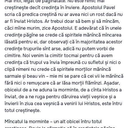
Mai întîi, legat de păgînătate. Nu este nimic mai
creștinește decît credința în înviere. Apostolul Pavel
scria că predica creștină nu ar avea nici un rost dacă nu
ar fi înviat Hristos. Ar trebui doar să bem și să mîncăm,
căci mîine murim, zice Apostolul. E adevărat că în unele
credințe păgîne se crede că spiritele mănîncă mîncarea
lăsată pentru ei, dar observați că în majoritatea acestor
credințe trupurile sînt arse, adică nu putem vorbi de
cimitire. Noi venim la cimitir tocmai pentru că avem
credința că trupul va învia împreună cu sufletul și nici o
clipă nimeni nu crede că spiritele morților mănîncă
sarmale și beau vin – mie mi se pare că cei vii le mănîncă
fără nici o remușcare că ar lăsa morții flămînzi. Așadar,
obiceiul de a ne aduna la morminte, de a cînta Hristos a
înviat, de a ne ruga pentru dăruirea vieții veșnice și a
învierii în ziua cea veșnică a venirii lui Hristos, este întru
totul creștinește.
Mîncatul la morminte – un alt obicei întru totul