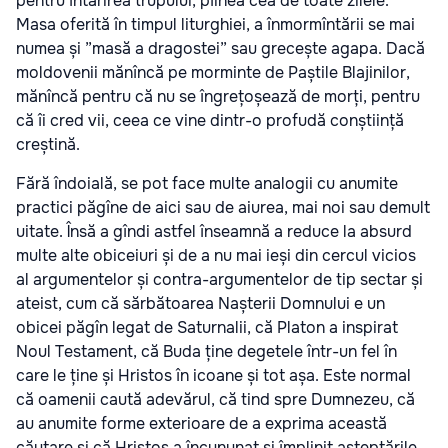
pentru întărirea trupului, pîinea cea de toate zilele.
Masa oferită în timpul liturghiei, a înmormîntării se mai
numea și ”masă a dragostei” sau grecește agapa. Dacă
moldovenii mănîncă pe morminte de Paștile Blajinilor,
mănîncă pentru că nu se îngrețoșează de morți, pentru
că îi cred vii, ceea ce vine dintr-o profudă conștiință
creștină.
Fără îndoială, se pot face multe analogii cu anumite
practici păgîne de aici sau de aiurea, mai noi sau demult
uitate. Însă a gîndi astfel înseamnă a reduce la absurd
multe alte obiceiuri și de a nu mai ieși din cercul vicios
al argumentelor și contra-argumentelor de tip sectar și
ateist, cum că sărbătoarea Nașterii Domnului e un
obicei păgîn legat de Saturnalii, că Platon a inspirat
Noul Testament, că Buda ține degetele într-un fel în
care le ține și Hristos în icoane și tot așa. Este normal
că oamenii caută adevărul, că tind spre Dumnezeu, că
au anumite forme exterioare de a exprima această
căutare și că Hristos a încununat și împlinit așteptările