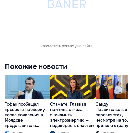
Разместить рекламу на сайте
Похожие новости
Тофан пообещал
Стамате: Главная
Санду:
провести проверку
причина отказа
Правительство
после появления в
экономить
справляется,
Молдове
электроэнергию —
несмотря на то, ч
представителя
недоверие к властям
приняло страну в
Южной Осетии
разгар кризиса