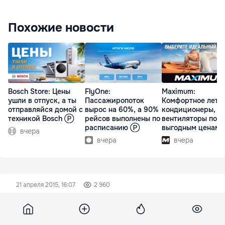
Похожие новости
Bosch Store: Цены
FlyOne:
Maximum:
ушли в отпуск, а ты
Пассажиропоток
Комфортное лето 
отправляйся домой с
вырос на 60%, а 90%
кондиционеры,
техникой Bosch Ⓟ
рейсов выполнены по
вентиляторы по
расписанию Ⓟ
выгодным ценам
вчера
вчера
вчера
21 апреля 2015, 16:07
2 960
У дочери Уитни Хьюстон
безнадежно поврежден мозг