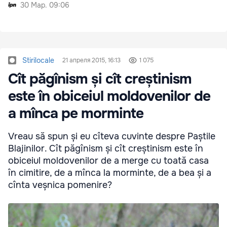
30 Мар. 09:06
Stirilocale
21 апреля 2015, 16:13
1 075
Cît păgînism și cît creștinism
este în obiceiul moldovenilor de
a mînca pe morminte
Vreau să spun și eu cîteva cuvinte despre Paștile
Blajinilor. Cît păgînism și cît creștinism este în
obiceiul moldovenilor de a merge cu toată casa
în cimitire, de a mînca la morminte, de a bea și a
cînta veșnica pomenire?