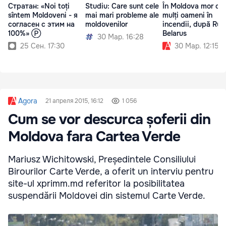
Стратан: «Noi toți
Studiu: Care sunt cele
În Moldova mor cei
sîntem Moldoveni - я
mai mari probleme ale
mulți oameni în
согласен с этим на
moldovenilor
incendii, după Rusi
100%» Ⓟ
Belarus
30 Мар. 16:28
25 Сен. 17:30
30 Мар. 12:15
Agora
21 апреля 2015, 16:12
1 056
Cum se vor descurca șoferii din
Moldova fara Cartea Verde
Mariusz Wichitowski, Președintele Consiliului
Birourilor Carte Verde, a oferit un interviu pentru
site-ul xprimm.md referitor la posibilitatea
suspendării Moldovei din sistemul Carte Verde.