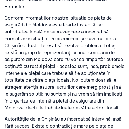
Birourilor.
Conform informațiilor noastre, situația pe piața de
asigurări din Moldova este foarte instabilă, iar
autoritatea locală de supraveghere a încercat să
normalizeze situația. De asemenea, și Guvernul de la
Chișinău a fost interesat să rezolve problema. Totuși,
există un grup de reprezentanți ai unor companii de
asigurare din Moldova care nu vor sa "impartă" puterea
deținută cu restul pieței - acestea sunt, insă, problemele
interne ale pieței care trebuie să fie soluționate în
totalitate de către piața locală. Noi putem doar să le
atragem atenția asupra lucrurilor care merg prost și să
le sugerăm soluții; nu suntem și nu vrem să fim implicați
în organizarea internă a pieței de asigurare din
Moldova, deciziile trebuie luate de către actorii locali.
Autoritățile de la Chișinău au încercat să intervină, însă
fără succes. Exista o contradicție mare pe piața de