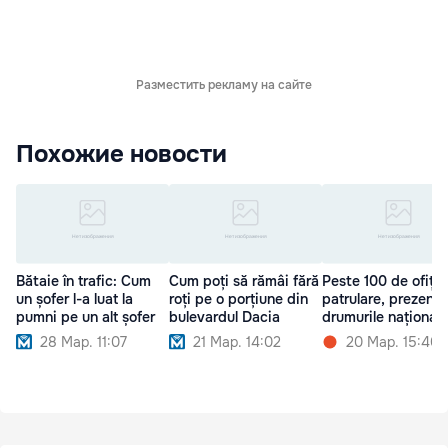
Разместить рекламу на сайте
Похожие новости
Bătaie în trafic: Cum
Cum poți să rămâi fără
Peste 100 de ofițer
un șofer l-a luat la
roți pe o porțiune din
patrulare, prezenți
pumni pe un alt șofer
bulevardul Dacia
drumurile naționale
28 Мар. 11:07
21 Мар. 14:02
20 Мар. 15:40