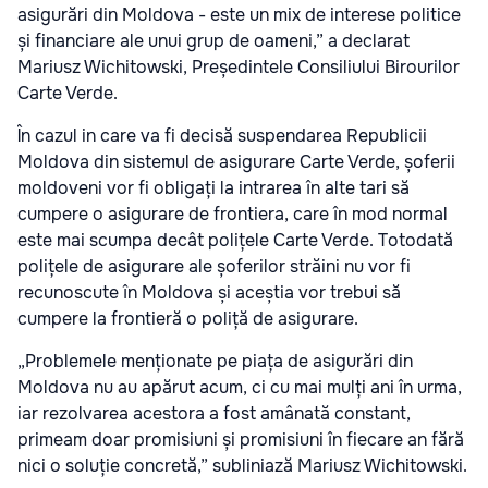
asigurări din Moldova - este un mix de interese politice
și financiare ale unui grup de oameni,” a declarat
Mariusz Wichitowski, Președintele Consiliului Birourilor
Carte Verde.
În cazul in care va fi decisă suspendarea Republicii
Moldova din sistemul de asigurare Carte Verde, șoferii
moldoveni vor fi obligați la intrarea în alte tari să
cumpere o asigurare de frontiera, care în mod normal
este mai scumpa decât polițele Carte Verde. Totodată
polițele de asigurare ale șoferilor străini nu vor fi
recunoscute în Moldova și aceștia vor trebui să
cumpere la frontieră o poliță de asigurare.
„Problemele menționate pe piața de asigurări din
Moldova nu au apărut acum, ci cu mai mulți ani în urma,
iar rezolvarea acestora a fost amânată constant,
primeam doar promisiuni și promisiuni în fiecare an fără
nici o soluție concretă,” subliniază Mariusz Wichitowski.