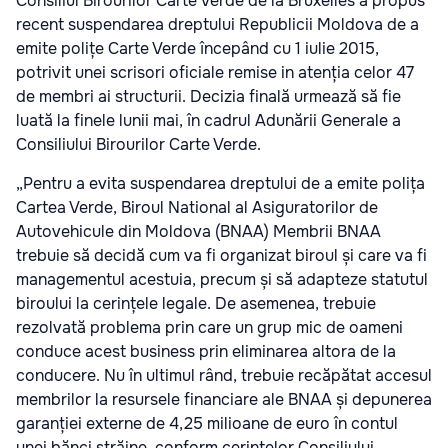
Consiliul Birourilor Carte Verde de la Bruxelles a propus
recent suspendarea dreptului Republicii Moldova de a
emite polițe Carte Verde începând cu 1 iulie 2015,
potrivit unei scrisori oficiale remise in atenția celor 47
de membri ai structurii. Decizia finală urmează să fie
luată la finele lunii mai, în cadrul Adunării Generale a
Consiliului Birourilor Carte Verde.
„Pentru a evita suspendarea dreptului de a emite polița
Cartea Verde, Biroul National al Asiguratorilor de
Autovehicule din Moldova (BNAA) Membrii BNAA
trebuie să decidă cum va fi organizat biroul și care va fi
managementul acestuia, precum și să adapteze statutul
biroului la cerințele legale. De asemenea, trebuie
rezolvată problema prin care un grup mic de oameni
conduce acest business prin eliminarea altora de la
conducere. Nu în ultimul rând, trebuie recăpătat accesul
membrilor la resursele financiare ale BNAA și depunerea
garanției externe de 4,25 milioane de euro în contul
unei bănci străine, conform cerințelor Consiliului