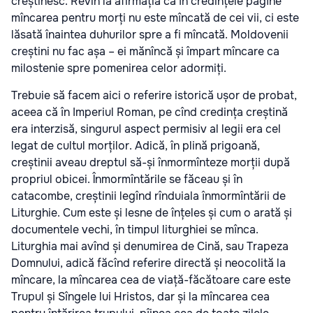
creștinesc. Revin la afirmația că în credințele păgîne
mîncarea pentru morți nu este mîncată de cei vii, ci este
lăsată înaintea duhurilor spre a fi mîncată. Moldovenii
creștini nu fac așa – ei mănîncă și împart mîncare ca
milostenie spre pomenirea celor adormiți.
Trebuie să facem aici o referire istorică ușor de probat,
aceea că în Imperiul Roman, pe cînd credința creștină
era interzisă, singurul aspect permisiv al legii era cel
legat de cultul morților. Adică, în plină prigoană,
creștinii aveau dreptul să-și înmormînteze morții după
propriul obicei. Înmormîntările se făceau și în
catacombe, creștinii legînd rînduiala înmormîntării de
Liturghie. Cum este și lesne de înțeles și cum o arată și
documentele vechi, în timpul liturghiei se mînca.
Liturghia mai avînd și denumirea de Cină, sau Trapeza
Domnului, adică făcînd referire directă și neocolită la
mîncare, la mîncarea cea de viață-făcătoare care este
Trupul și Sîngele lui Hristos, dar și la mîncarea cea