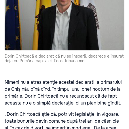
Dorin Chirtoacă a declarat că nu se însoară, deoarece e însurat
deja cu Primăria capitalei. Foto: tribuna.md
Nimeni nu a atras atenţie acestei declaraţii a primarului
de Chişinău pînă cînd, în timpul unui chef nocturn de la
primărie, Dorin Chirtoacă nu a recunoscut că de fapt
aceasta nu e o simplă declaraţie, ci un plan bine gîndit.
„Dorin Chirtoacă ştie că, potrivit legislaţiei în vigoare,
toate bunurile devin comune după trei ani de căsnicie
şi, în caz de divorţ, se împart în mod egal. De la acea