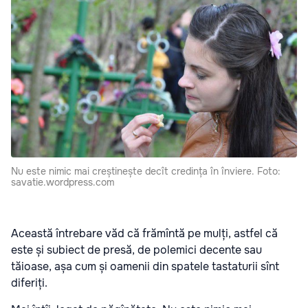
Nu este nimic mai creștinește decît credința în înviere. Foto:
savatie.wordpress.com
Această întrebare văd că frămîntă pe mulți, astfel că
este și subiect de presă, de polemici decente sau
tăioase, așa cum și oamenii din spatele tastaturii sînt
diferiți.