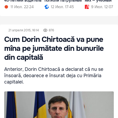
40-летний водитель
погибли патрульные
них — учебный
11 Июл. 22:24
12 Июл. 17:45
9 Июл. 12:07
21 апреля 2015, 16:14
876
Cum Dorin Chirtoacă va pune
mîna pe jumătate din bunurile
din capitală
Anterior, Dorin Chirtoacă a declarat că nu se
însoară, deoarece e însurat deja cu Primăria
capitalei.