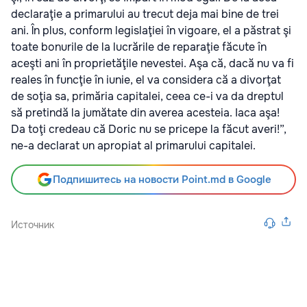
declaraţie a primarului au trecut deja mai bine de trei
ani. În plus, conform legislaţiei în vigoare, el a păstrat şi
toate bonurile de la lucrările de reparaţie făcute în
aceşti ani în proprietăţile nevestei. Aşa că, dacă nu va fi
reales în funcţie în iunie, el va considera că a divorţat
de soţia sa, primăria capitalei, ceea ce-i va da dreptul
să pretindă la jumătate din averea acesteia. Iaca aşa!
Da toţi credeau că Doric nu se pricepe la făcut averi!”,
ne-a declarat un apropiat al primarului capitalei.
Подпишитесь на новости Point.md в Google
Источник