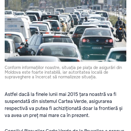
Conform informațiilor noastre, situația pe piața de asigurări din
Moldova este foarte instabilă, iar autoritatea locală de
supraveghere a încercat să normalizeze situația.
Astfel dacă la finele lunii mai 2015 țara noastră va fi
suspendată din sistemul Cartea Verde, asigurarea
respectivă va putea fi achiziționată doar la frontieră și
va avea un preț mai mare ca în prezent.