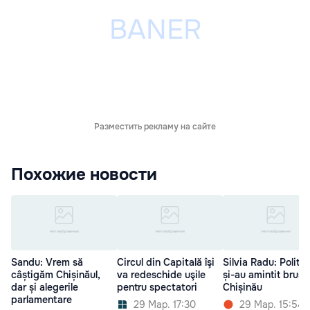
Разместить рекламу на сайте
Похожие новости
Sandu: Vrem să
Circul din Capitală îşi
Silvia Radu: Politic
câștigăm Chișinăul,
va redeschide uşile
și-au amintit brusc
dar și alegerile
pentru spectatori
Chișinău
parlamentare
29 Мар. 17:30
29 Мар. 15:54