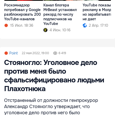
Роскомнадзор
Канал блогера
YouTube показыва
потребовал у Google
MrBeast установил
рекламу в Молдов
разблокировать 200
рекорд по числу
но зарабатывать 
YouTube-каналов
подписчиков на
не дает
YouTube
15 Июл. 18:36
2 Апр. 17:10
4 Июн. 10:16
Point
22 мая 2022, 19:00
6 419
Стояногло: Уголовное дело
против меня было
сфальсифицировано людьми
Плахотнюка
Отстраненный от должности генпрокурор
Александр Стояногло утверждает, что
уголовное дело против него было