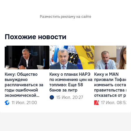
Разместить рекламу на сайте
Похожие новости
Кику: Общество
Кику о планах НАРЭ
Кику и MAN
вынуждено
по изменению цен на
призвали Тофана
расплачиваться за
топливо: Еще 58
изменить состав
годы ошибочной
банов за литр
правительства и
экономической
отказаться от ря
15 Июл. 20:27
политики
реформ
11 Июл. 21:00
17 Июл. 08:52