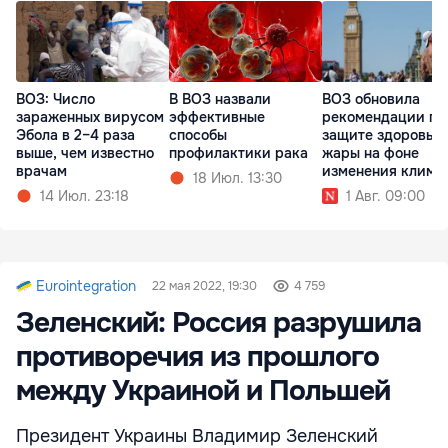
ВОЗ: Число
В ВОЗ назвали
ВОЗ обновила
зараженных вирусом
эффективные
рекомендации по
Эбола в 2–4 раза
способы
защите здоровья 
выше, чем известно
профилактики рака
жары на фоне
врачам
изменения клима
18 Июл. 13:30
14 Июл. 23:18
1 Авг. 09:00
Eurointegration
22 мая 2022, 19:30
4 759
Зеленский: Россия разрушила
противоречия из прошлого
между Украиной и Польшей
Президент Украины Владимир Зеленский