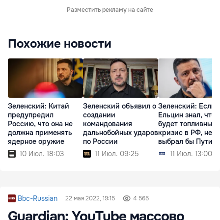
Разместить рекламу на сайте
Похожие новости
Зеленский: Китай
Зеленский объявил о
Зеленский: Если 
предупредил
создании
Ельцин знал, что
Россию, что она не
командования
будет топливный
должна применять
дальнобойных ударов
кризис в РФ, не
ядерное оружие
по России
выбрал бы Путин
10 Июл. 18:03
11 Июл. 09:25
11 Июл. 13:00
Bbc-Russian
22 мая 2022, 19:15
4 565
Guardian: YouTube массово