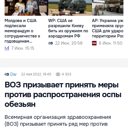
Молдова и США
WP: США не
AP: Украина уже
подписали
разрешили Киеву
применяла оружи
меморандум о
бить их оружием по
США для ударов 
сотрудничестве к
аэродромам РФ
территории Росс
годовщинам
22 Июн. 20:58
6 Июн. 11:50
независимости
7 Июн. 15:15
Dw
22 мая 2022, 19:45
4 303
ВОЗ призывает принять меры
против распространения оспы
обезьян
Всемирная организация здравоохранения
(ВОЗ) призывает принять ряд мер против