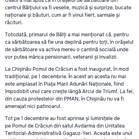
Usatîi a mai spus că în orășelul de sărbătoare din
centrul Bălțiului va fi veselie, muzică și surprize, bucate
naționale și băuturi, cum ar fi vinul fiert, sarmale și
răcituri.
Totodată, primarul de Bălți a mai menționat că, pentru
ca sărbătoarea să fie una deplină pentru toți, în orășelul
de sărbătoare va activa mereu o cantină socială unde
vor putea mânca pensionarii, veteranii și invalizii.
La Chișinău Pomul de Crăciun a fost inaugurat, în mod
tradițional, pe 1 decembrie. În acest an acesta nu mai
este amplasat în Piața Marii Adunări Naționale, fiind
împodobit unul care crește lângă Arcul de Triumf. La fel,
din cauza protestelor din PMAN, în Chișinău nu va fi
amenajat nici patinoarul.
Tot pe 1 decembrie au fost aprinse și luminițele de
pe Pomul de Crăciun din satul Avdarma din Unitatea
Teritorial-Administrativă Gagauz-Yeri. Aceata este unul