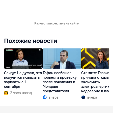
Разместить рекламу на сайте
Похожие новости
Санду: Не думаю, что
Тофан пообещал
Стамате: Главная
получится повысить
провести проверку
причина отказа
зарплаты с 1
после появления в
экономить
сентября
Молдове
электроэнергию 
представителя
недоверие к влас
2 часа назад
Южной Осетии
вчера
вчера