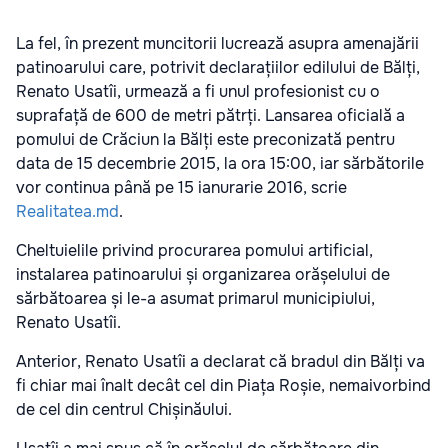
La fel, în prezent muncitorii lucrează asupra amenajării
patinoarului care, potrivit declarațiilor edilului de Bălți,
Renato Usatîi, urmează a fi unul profesionist cu o
suprafață de 600 de metri pătrți. Lansarea oficială a
pomului de Crăciun la Bălți este preconizată pentru
data de 15 decembrie 2015, la ora 15:00, iar sărbătorile
vor continua până pe 15 ianurarie 2016, scrie
Realitatea.md
.
Cheltuielile privind procurarea pomului artificial,
instalarea patinoarului și organizarea orășelului de
sărbătoarea și le-a asumat primarul municipiului,
Renato Usatîi.
Anterior, Renato Usatîi a declarat că bradul din Bălți va
fi chiar mai înalt decât cel din Piața Roșie, nemaivorbind
de cel din centrul Chișinăului.