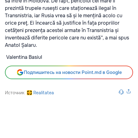
să intre în Moldova. De fapt, pericolul cel mare îl
prezintă trupele rusești care staționează ilegal în
Transnistria, iar Rusia vrea să și le mențină acolo cu
orice preţ. Ei încearcă să justifice în fața propriilor
cetățeni prezența acestei armate în Transnistria și
inventează diferite pericole care nu există”, a mai spus
Anatol Șalaru.
Valentina Basiul
Подпишитесь на новости Point.md в Google
Источник
Realitatea