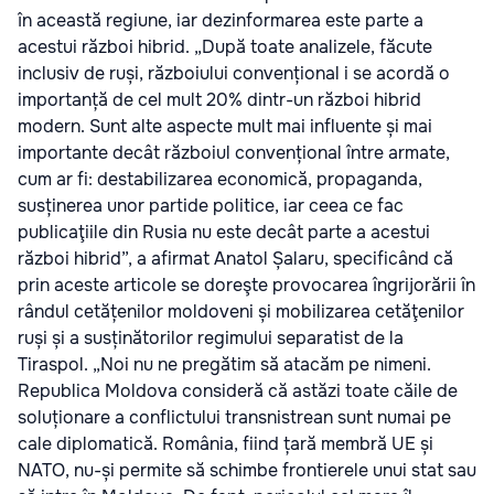
în această regiune, iar dezinformarea este parte a
acestui război hibrid. „După toate analizele, făcute
inclusiv de ruși, războiului convențional i se acordă o
importanță de cel mult 20% dintr-un război hibrid
modern. Sunt alte aspecte mult mai influente și mai
importante decât războiul convențional între armate,
cum ar fi: destabilizarea economică, propaganda,
susținerea unor partide politice, iar ceea ce fac
publicaţiile din Rusia nu este decât parte a acestui
război hibrid”, a afirmat Anatol Șalaru, specificând că
prin aceste articole se doreşte provocarea îngrijorării în
rândul cetățenilor moldoveni și mobilizarea cetăţenilor
ruși și a susținătorilor regimului separatist de la
Tiraspol. „Noi nu ne pregătim să atacăm pe nimeni.
Republica Moldova consideră că astăzi toate căile de
soluționare a conflictului transnistrean sunt numai pe
cale diplomatică. România, fiind țară membră UE și
NATO, nu-și permite să schimbe frontierele unui stat sau