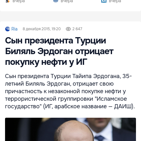
вчера
вчера
вчера
Ria
8 декабря 2015, 19:20
2 647
Сын президента Турции
Биляль Эрдоган отрицает
покупку нефти у ИГ
Сын президента Турции Тайипа Эрдогана, 35-
летний Биляль Эрдоган, отрицает свою
причастность к незаконной покупке нефти у
террористической группировки "Исламское
государство" (ИГ, арабское название — ДАИШ).