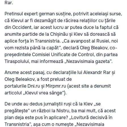
Rar.
Pretinsul expert german susține, potrivit aceleiași surse,
că Kievul ar fi dezamăgit de răcirea relațiilor cu țările
din Occident, iar acest lucru ar putea duce la faptul că
anumite partide de la Chișinău și Kiev să dorească să
aplice forța în Transnistria. „Ca avanpost al Rusiei, noi
vom rezista până la capăt”, declară Oleg Bleakov, co-
președintele Comisiei Unificate de Control, din partea
Tiraspolului, mai informează „Nezavisimaia gazeta”.
Anume acest pasaj, cu declarațiile lui Alexandr Rar și
Oleg Beleakov, a fost preluat de
portalurile Dni.ru și Mirpmr.ru (acest site a denumit
articolul „Kievul vrea sânge”).
De unde au dedus jurnaliștii ruși că la Kiev „se
pregătește” un război la Nistru, ba mai mult, că acest
plan deja este pus în aplicare? „Lovitură decisivă în
Transnistria”, așa cum o numește „Nezavisimaia