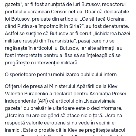
gazeta”, ar fi fost anunțată de Iuri Butusov, redactorul
portalului ucrainean Censor.net.ua. Doar că declarațiile
lui Butusov, preluate din articolul „Ce să facă Ucraina,
când Putin s-a împotmolit în Siria?”, au fost denaturate.
Astfel se susține că Butusov ar fi cerut „lichidarea bazei
militare rusești din Transnistria”, pasaj care nu se
regăseşte în articolul lui Butusov, iar alte afirmaţii au
fost interpretate pentru a lăsa să se înţeleagă că se
pregăteşte o intervenţie militară.
O sperietoare pentru mobilizarea publicului intern
Ofițerul de presă al Ministerului Apărării de la Kiev
Valentin Buracenko a declarat pentru Asociația Presei
Independente (API) că articolul din „Nezavisimaia
gazeta” cu preluările ulterioare este o dezinformare.
„Ucraina nu are de gând să atace nicio țară. Ucraina
respectă valorile europene și nu vede în vecinii ei
inamici. Este o prostie că la Kiev se pregătește atacul