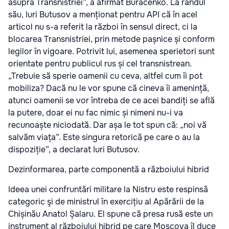
asupra Transnistriei”, a afirmat Buracenko. La rândul
său, Iuri Butusov a menționat pentru API că în acel
articol nu s-a referit la război în sensul direct, ci la
blocarea Transnistriei, prin metode pașnice și conform
legilor în vigoare. Potrivit lui, asemenea sperietori sunt
orientate pentru publicul rus și cel transnistrean.
„Trebuie să sperie oamenii cu ceva, altfel cum îi pot
mobiliza? Dacă nu le vor spune că cineva îi amenință,
atunci oamenii se vor întreba de ce acei bandiți se află
la putere, doar ei nu fac nimic și nimeni nu-i va
recunoaște niciodată. Dar așa le tot spun că: „noi vă
salvăm viața”. Este singura retorică pe care o au la
dispoziție”, a declarat Iuri Butusov.
Dezinformarea, parte componentă a războiului hibrid
Ideea unei confruntări militare la Nistru este respinsă
categoric şi de ministrul în exercițiu al Apărării de la
Chișinău Anatol Șalaru. El spune că presa rusă este un
instrument al războiului hibrid pe care Moscova îl duce