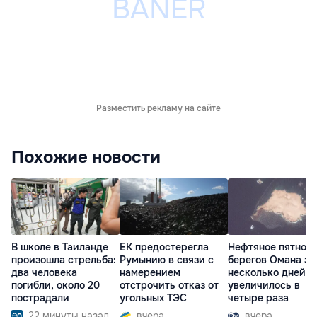
Разместить рекламу на сайте
Похожие новости
В школе в Таиланде
ЕК предостерегла
Нефтяное пятно у
произошла стрельба:
Румынию в связи с
берегов Омана за
два человека
намерением
несколько дней
погибли, около 20
отстрочить отказ от
увеличилось в
пострадали
угольных ТЭС
четыре раза
22 минуты назад
вчера
вчера