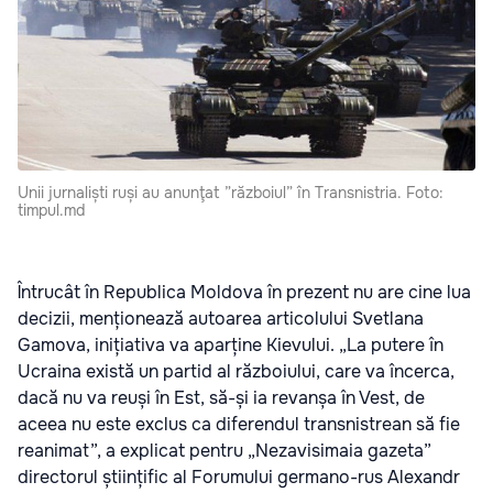
Unii jurnaliști ruși au anunţat ”războiul” în Transnistria. Foto:
timpul.md
Întrucât în Republica Moldova în prezent nu are cine lua
decizii, menționează autoarea articolului Svetlana
Gamova, inițiativa va aparține Kievului. „La putere în
Ucraina există un partid al războiului, care va încerca,
dacă nu va reuși în Est, să-și ia revanșa în Vest, de
aceea nu este exclus ca diferendul transnistrean să fie
reanimat”, a explicat pentru „Nezavisimaia gazeta”
directorul științific al Forumului germano-rus Alexandr