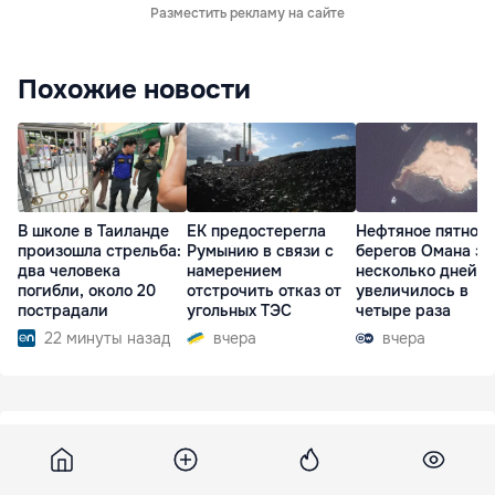
Разместить рекламу на сайте
Похожие новости
В школе в Таиланде
ЕК предостерегла
Нефтяное пятно у
произошла стрельба:
Румынию в связи с
берегов Омана за
два человека
намерением
несколько дней
погибли, около 20
отстрочить отказ от
увеличилось в
пострадали
угольных ТЭС
четыре раза
22 минуты назад
вчера
вчера
Deschide
8 декабря 2015, 19:20
465
Confruntări între facţiunile