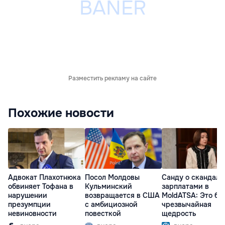
Разместить рекламу на сайте
Похожие новости
Адвокат Плахотнюка
Посол Молдовы
Санду о скандале
обвиняет Тофана в
Кульминский
зарплатами в
нарушении
возвращается в США
MoldATSA: Это бы
презумпции
с амбициозной
чрезвычайная
невиновности
повесткой
щедрость