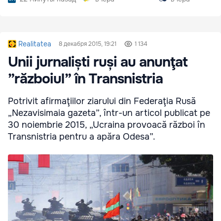
Realitatea
8 декабря 2015, 19:21
1 134
Unii jurnaliști ruși au anunţat
”războiul” în Transnistria
Potrivit afirmaţiilor ziarului din Federaţia Rusă
„Nezavisimaia gazeta”, într-un articol publicat pe
30 noiembrie 2015, „Ucraina provoacă război în
Transnistria pentru a apăra Odesa”.