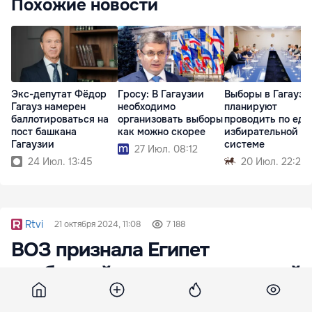
Похожие новости
Экс-депутат Фёдор
Гросу: В Гагаузии
Выборы в Гагаузи
Гагауз намерен
необходимо
планируют
баллотироваться на
организовать выборы
проводить по еди
пост башкана
как можно скорее
избирательной
Гагаузии
системе
27 Июл. 08:12
24 Июл. 13:45
20 Июл. 22:22
Rtvi
21 октября 2024, 11:08
7 188
ВОЗ признала Египет
свободной от малярии страной
Это достижение для Египта после почти 100-