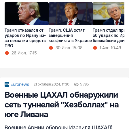
Трамп отказался от
Трамп: США хотят
Трамп отдал прик
ударов по Ирану из-
завершения
об ударах по Иран
за нехватки средств
конфликта в Украине
ближайшие дни
ПВО
30 Июл. 15:08
1 Авг. 10:49
26 Июл. 17:15
Euronews
21 октября 2024, 11:30
5 785
Военные ЦАХАЛ обнаружили
сеть туннелей "Хезболлах" на
юге Ливана
Военные Армии обороны Израиля (ЦАХАЛ)