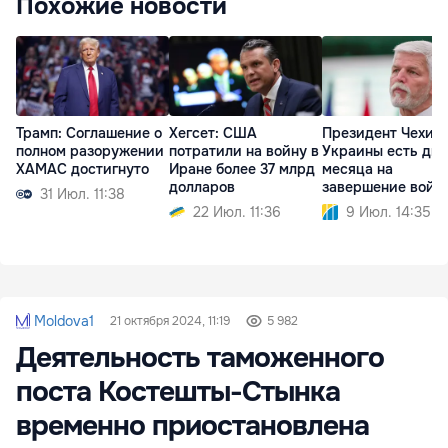
Похожие новости
Трамп: Соглашение о
Хегсет: США
Президент Чехии:
полном разоружении
потратили на войну в
Украины есть два
ХАМАС достигнуто
Иране более 37 млрд
месяца на
долларов
завершение войн
31 Июл. 11:38
22 Июл. 11:36
9 Июл. 14:35
Moldova1
21 октября 2024, 11:19
5 982
Деятельность таможенного
поста Костешты-Стынка
временно приостановлена