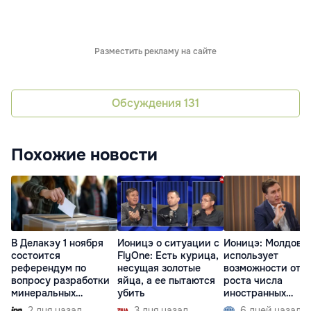
Разместить рекламу на сайте
Обсуждения
131
Похожие новости
В Делакэу 1 ноября
Ионицэ о ситуации с
Ионицэ: Молдова 
состоится
FlyOne: Есть курица,
использует
референдум по
несущая золотые
возможности от
вопросу разработки
яйца, а ее пытаются
роста числа
минеральных
убить
иностранных
ресурсов
студентов
2 дня назад
3 дня назад
6 дней назад