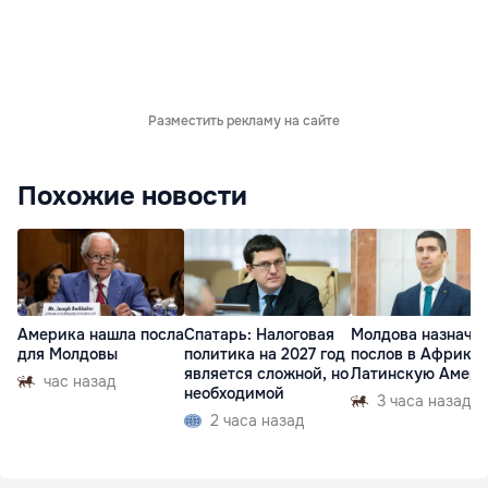
Разместить рекламу на сайте
Похожие новости
Америка нашла посла
Спатарь: Налоговая
Молдова назначи
для Молдовы
политика на 2027 год
послов в Африку 
является сложной, но
Латинскую Амер
час назад
необходимой
3 часа назад
2 часа назад