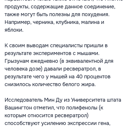
продукты, содержащие данное соединение,
также могут быть полезны для похудения.
Например, черника, клубника, малина и
яблоки.
К своим выводам специалисты пришли в
результате экспериментов с мышами.
Грызунам ежедневно (в эквивалентной для
человека дозе) давали ресвератрол, в
результате чего у мышей на 40 процентов
снизилось количество белого жира.
Исследователь Мин Ду из Университета штата
Вашингтон отметил, что полифенолы (к
которым относится ресвератрол)
способствуют усилению экспрессии гена,