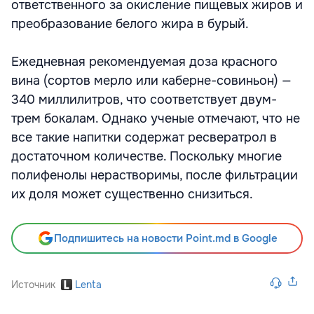
ответственного за окисление пищевых жиров и
преобразование белого жира в бурый.
Ежедневная рекомендуемая доза красного
вина (сортов мерло или каберне-совиньон) —
340 миллилитров, что соответствует двум-
трем бокалам. Однако ученые отмечают, что не
все такие напитки содержат ресвератрол в
достаточном количестве. Поскольку многие
полифенолы нерастворимы, после фильтрации
их доля может существенно снизиться.
Подпишитесь на новости Point.md в Google
Источник
Lenta