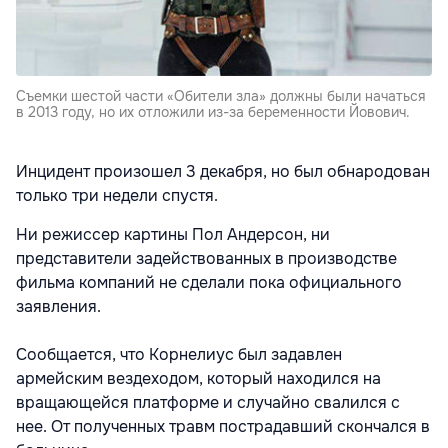
Съемки шестой части «Обители зла» должны были начаться
в 2013 году, но их отложили из-за беременности Йовович.
Инцидент произошел 3 декабря, но был обнародован
только три недели спустя.
Ни режиссер картины Пол Андерсон, ни
представители задействованных в производстве
фильма компаний не сделали пока официального
заявления.
Сообщается, что Корнелиус был задавлен
армейским вездеходом, который находился на
вращающейся платформе и случайно свалился с
нее. От полученных травм пострадавший скончался в