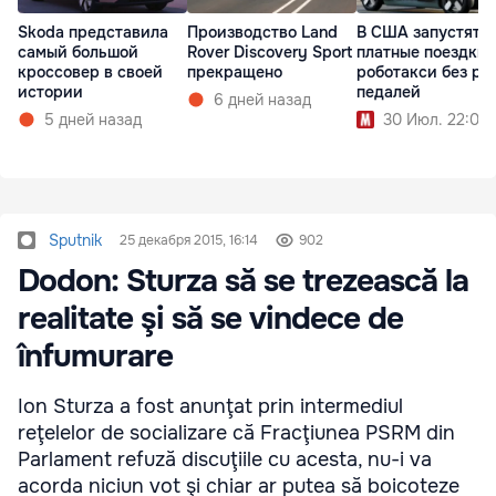
Skoda представила
Производство Land
В США запустят
самый большой
Rover Discovery Sport
платные поездки 
кроссовер в своей
прекращено
роботакси без ру
истории
педалей
6 дней назад
5 дней назад
30 Июл. 22:00
Sputnik
25 декабря 2015, 16:14
902
Dodon: Sturza să se trezească la
realitate şi să se vindece de
înfumurare
Ion Sturza a fost anunţat prin intermediul
reţelelor de socializare că Fracţiunea PSRM din
Parlament refuză discuţiile cu acesta, nu-i va
acorda niciun vot şi chiar ar putea să boicoteze