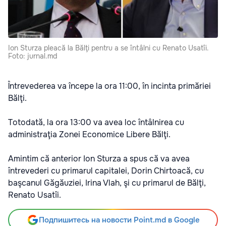
Ion Sturza pleacă la Bălţi pentru a se întâlni cu Renato Usatîi.
Foto: jurnal.md
Întrevederea va începe la ora 11:00, în incinta primăriei
Bălţi.
Totodată, la ora 13:00 va avea loc întâlnirea cu
administraţia Zonei Economice Libere Bălţi.
Amintim că anterior Ion Sturza a spus că va avea
întrevederi cu primarul capitalei, Dorin Chirtoacă, cu
başcanul Găgăuziei, Irina Vlah, şi cu primarul de Bălţi,
Renato Usatîi.
Подпишитесь на новости Point.md в Google