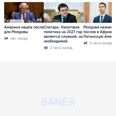
Америка нашла посла
Спатарь: Налоговая
Молдова назначи
для Молдовы
политика на 2027 год
послов в Африку 
является сложной, но
Латинскую Амер
час назад
необходимой
3 часа назад
2 часа назад