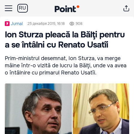
RU
Jurnal
25 декабря 2015, 16:18
908
Ion Sturza pleacă la Bălţi pentru
a se întâlni cu Renato Usatîi
Prim-ministrul desemnat, Ion Sturza, va merge
mâine într-o vizită de lucru la Bălţi, unde va avea
o întâlnire cu primarul Renato Usatîi.