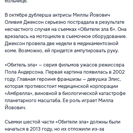
больнице.
В октябре дублерша актрисы Миллы Йовович
Оливия Джексон серьезно пострадала в результате
несчастного случая на съемках «Обители зла 6». Она
врезалась на мотоцикле в съемочное оборудование.
Джексон провела две недели в медикаментозной
коме. Возможно, ей придется ампутировать руку.
«Обитель зла» — серия фильмов ужасов режиссера
Пола Андерсона. Первая картина появилась в 2002
году. Главная героиня франшизы — девушка Элис,
которая противостоит медицинской корпорации
«Амбрелла», виновной в биологической катастрофе
планетарного масштаба. Ее роль играет Милла
Йовович.
Съемки шестой части «Обители зла» должны были
начаться в 2013 году, но их отложили из-за