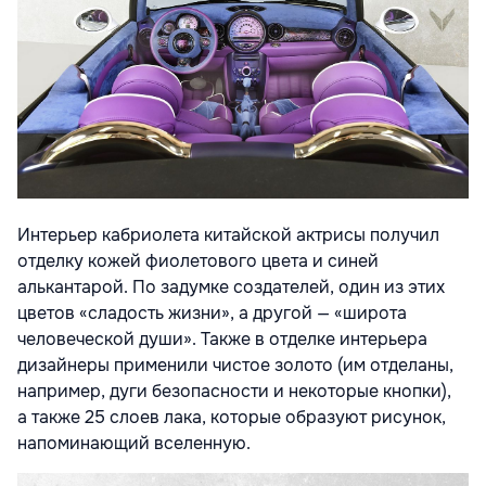
Интерьер кабриолета китайской актрисы получил
отделку кожей фиолетового цвета и синей
алькантарой. По задумке создателей, один из этих
цветов «сладость жизни», а другой — «широта
человеческой души». Также в отделке интерьера
дизайнеры применили чистое золото (им отделаны,
например, дуги безопасности и некоторые кнопки),
а также 25 слоев лака, которые образуют рисунок,
напоминающий вселенную.