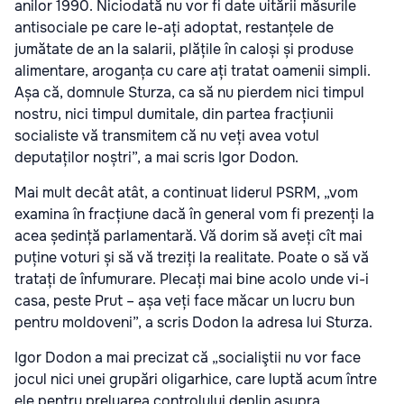
anilor 1990. Niciodată nu vor fi date uitării măsurile
antisociale pe care le-ați adoptat, restanțele de
jumătate de an la salarii, plățile în caloși și produse
alimentare, aroganța cu care ați tratat oamenii simpli.
Așa că, domnule Sturza, ca să nu pierdem nici timpul
nostru, nici timpul dumitale, din partea fracțiunii
socialiste vă transmitem că nu veți avea votul
deputaților noștri”, a mai scris Igor Dodon.
Mai mult decât atât, a continuat liderul PSRM, „vom
examina în fracțiune dacă în general vom fi prezenți la
acea ședință parlamentară. Vă dorim să aveți cît mai
puține voturi și să vă treziți la realitate. Poate o să vă
tratați de înfumurare. Plecați mai bine acolo unde vi-i
casa, peste Prut – așa veți face măcar un lucru bun
pentru moldoveni”, a scris Dodon la adresa lui Sturza.
Igor Dodon a mai precizat că „socialiştii nu vor face
jocul nici unei grupări oligarhice, care luptă acum între
ele pentru preluarea controlului deplin asupra