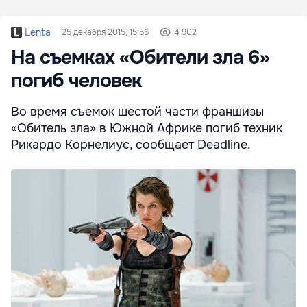
Lenta
25 декабря 2015, 15:56
4 902
На съемках «Обители зла 6»
погиб человек
Во время съемок шестой части франшизы
«Обитель зла» в Южной Африке погиб техник
Рикардо Корнелиус, сообщает Deadline.