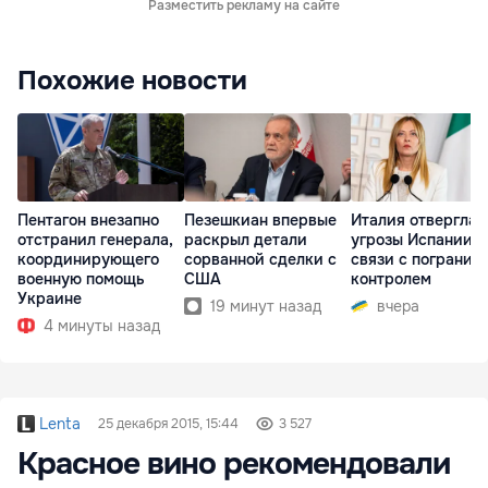
Разместить рекламу на сайте
Похожие новости
Пентагон внезапно
Пезешкиан впервые
Италия отвергла
отстранил генерала,
раскрыл детали
угрозы Испании в
координирующего
сорванной сделки с
связи с погранич
военную помощь
США
контролем
Украине
19 минут назад
вчера
4 минуты назад
Lenta
25 декабря 2015, 15:44
3 527
Красное вино рекомендовали