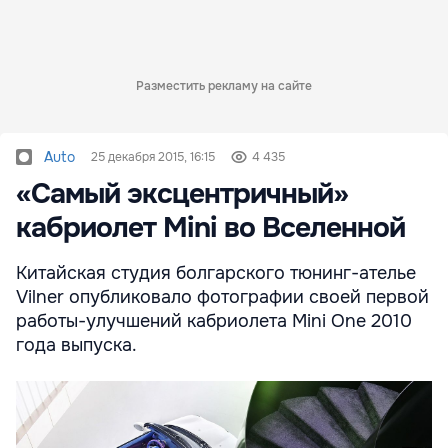
Разместить рекламу на сайте
Auto
25 декабря 2015, 16:15
4 435
«Самый эксцентричный»
кабриолет Mini во Вселенной
Китайская студия болгарского тюнинг-ателье
Vilner опубликовало фотографии своей первой
работы-улучшений кабриолета Mini One 2010
года выпуска.