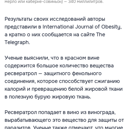
мерло или каберне-совиньон) — 340 миллилитров.
Результаты своих исследований авторы
представили в International Journal of Obesity,
а кратко о них сообщается на сайте The
Telegraph.
Ученые выяснили, что в красном вине
содержится большое количество вещества
ресвератрол — защитного фенольного
соединения, которое способствует сжиганию
калорий и превращению белой жировой ткани
в полезную бурую жировую ткань.
Ресвератрол попадает в вино из винограда,
вырабатывающего это вещество для защиты от
паразитов. Ученые также отмечают, что многие