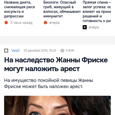
Названа диета,
Биологи: Опасный
Прямая спина —
снижающая риск
гриб, живущий в
залог успеха: оса
инсульта и
волосах, обманывает
влияет на принят
депрессии
иммунитет
решений и
готовность к рис
3 часа назад
вчера
вчера
Vesti
25 декабря 2015, 15:25
5 806
На наследство Жанны Фриске
могут наложить арест
На имущество покойной певицы Жанны
Фриске может быть наложен арест.