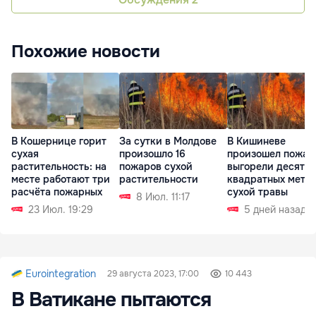
Похожие новости
В Кошернице горит
За сутки в Молдове
В Кишиневе
сухая
произошло 16
произошел пожар
растительность: на
пожаров сухой
выгорели десятк
месте работают три
растительности
квадратных метр
расчёта пожарных
сухой травы
8 Июл. 11:17
23 Июл. 19:29
5 дней назад
Eurointegration
29 августа 2023, 17:00
10 443
В Ватикане пытаются