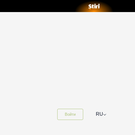
⌵
RU
Войти