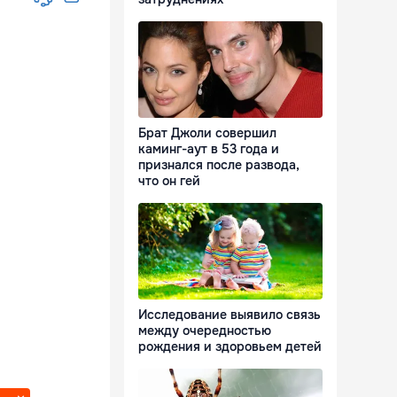
Брат Джоли совершил
каминг-аут в 53 года и
признался после развода,
что он гей
Исследование выявило связь
между очередностью
рождения и здоровьем детей