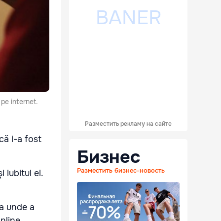
 pe internet.
Разместить рекламу на сайте
ă i-a fost
Бизнес
Разместить бизнес-новость
 iubitul ei.
sa unde a
online