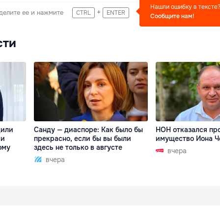
Нашли ошибку в тексте
+
делите ее и нажмите
CTRL
ENTER
Сообщите нам!
сти
дили
Санду — диаспоре: Как было бы
НОН отказался пр
 и
прекрасно, если бы вы были
имущество Иона Ч
ому
здесь не только в августе
вчера
вчера