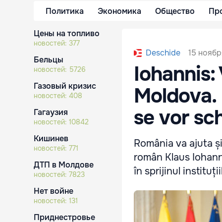
Политика
Экономика
Общество
Пр
Цены на топливо
новостей:
377
15 ноябр
Deschide
Бельцы
Iohannis:
новостей:
5726
Газовый кризис
Moldova. 
новостей:
408
se vor s
Гагаузия
новостей:
10842
Кишинев
România va ajuta și
новостей:
771
român Klaus Iohanni
ДТП в Молдове
în sprijinul instituț
новостей:
7823
Нет войне
новостей:
131
Приднестровье