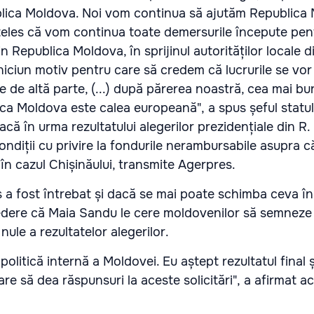
blica Moldova. Noi vom continua să ajutăm Republica 
țeles că vom continua toate demersurile începute pent
 din Republica Moldova, în sprijinul autorităților locale
iun motiv pentru care să credem că lucrurile se vo
 de altă parte, (...) după părerea noastră, cea mai bu
a Moldova este calea europeană", a spus șeful statului
acă în urma rezultatului alegerilor prezidențiale din R
ondiții cu privire la fondurile nerambursabile asupra c
n cazul Chișinăului, transmite Agerpres.
 a fost întrebat și dacă se mai poate schimba ceva î
dere că Maia Sandu le cere moldovenilor să semneze 
ule a rezultatelor alegerilor.
olitică internă a Moldovei. Eu aștept rezultatul final 
re să dea răspunsuri la aceste solicitări", a afirmat a