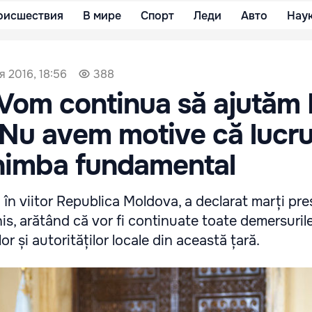
оисшествия
В мире
Спорт
Леди
Авто
Нау
я 2016, 18:56
388
 Vom continua să ajutăm 
Nu avem motive că lucru
chimba fundamental
 în viitor Republica Moldova, a declarat marți pre
s, arătând că vor fi continuate toate demersuril
iilor și autorităților locale din această țară.