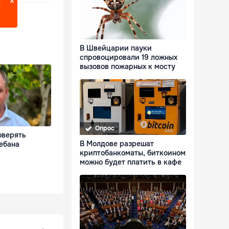
?
В Швейцарии пауки
спровоцировали 19 ложных
вызовов пожарных к мосту
Опрос
оверять
В Молдове разрешат
ебана
криптобанкоматы, биткоином
можно будет платить в кафе