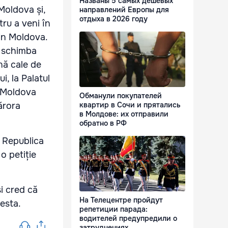
Названы 5 самых дешевых
Moldova și,
направлений Европы для
отдыха в 2026 году
ru a veni în
 din Moldova.
r schimba
nă cale de
, la Palatul
. Moldova
Обманули покупателей
ărora
квартир в Сочи и прятались
в Молдове: их отправили
обратно в РФ
n Republica
o petiție
și cred că
На Телецентре пройдут
cesta.
репетиции парада:
водителей предупредили о
затруднениях