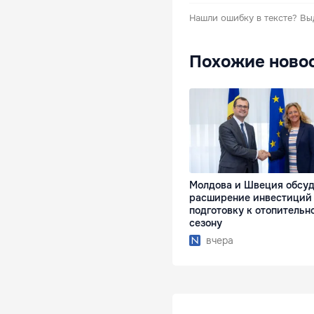
Нашли ошибку в тексте?
Вы
Похожие ново
Молдова и Швеция обсу
расширение инвестиций
подготовку к отопительн
сезону
вчера