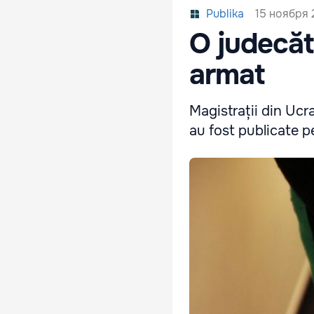
15 ноября 
Publika
O judecăto
armat
Magistrații din Ucra
au fost publicate pe