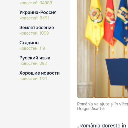
новостей:
34989
Украина-Россия
новостей:
8491
Землетрясение
новостей:
1009
Стадион
новостей:
119
Русский язык
новостей:
292
Хорошие новости
новостей:
1721
România va ajuta și în viit
Dragos Asaftei
„România dorește în 