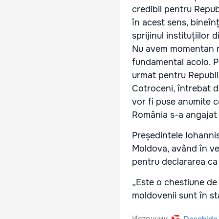
credibil pentru Repu
în acest sens, bineîn
sprijinul instituțiilor
Nu avem momentan nic
fundamental acolo. Pe
urmat pentru Republic
Cotroceni, întrebat d
vor fi puse anumite c
România s-a angajat î
Președintele Iohannis
Moldova, având în ve
pentru declararea ca n
„Este o chestiune de p
moldovenii sunt în sta
Источник