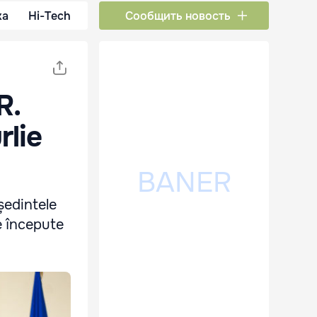
ка
Hi-Tech
Сообщить новость
R.
rlie
ședintele
e începute