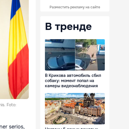
Разместить рекламу на сайте
В тренде
В Крикова автомобиль сбил
собаку: момент попал на
камеры видеонаблюдения
is. Foto:
er serios,