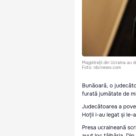
Magistrații din Ucraina au d
Foto: nbcnews.com
Bunăoară, o judecăto
furată jumătate de mi
Judecătoarea a povesti
Hoții i-au legat și le-
Presa ucraineană scri
avut loc tâlhăria. Di