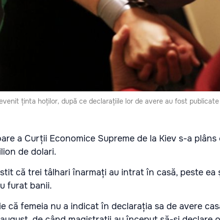
evenit ținta hoților, după ce declarațiile lor de avere au fost publicate
are a Curții Economice Supreme de la Kiev s-a plâns c
lion de dolari.
t că trei tâlhari înarmați au intrat în casă, peste ea și
au furat banii.
e că femeia nu a indicat în declarația sa de avere ca
n august, de când magistrații au început să-și declare 