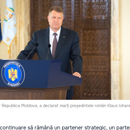
or Republica Moldova, a declarat marți președintele român Klaus Iohann
continuare să rămână un partener strategic, un parten