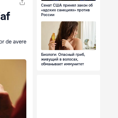
Сенат США принял закон об
«адских санкциях» против
jaf
России
lor de avere
Биологи: Опасный гриб,
живущий в волосах,
обманывает иммунитет