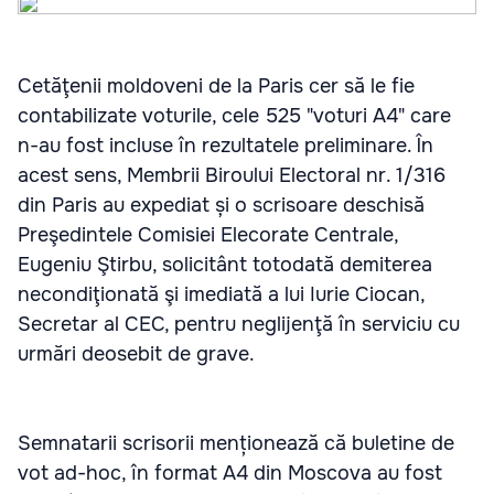
Cetăţenii moldoveni de la Paris cer să le fie
contabilizate voturile, cele 525 "voturi A4" care
n-au fost incluse în rezultatele preliminare. În
acest sens, Membrii Biroului Electoral nr. 1/316
din Paris au expediat și o scrisoare deschisă
Preşedintele Comisiei Elecorate Centrale,
Eugeniu Ştirbu, solicitânt totodată demiterea
necondiţionată şi imediată a lui Iurie Ciocan,
Secretar al CEC, pentru neglijenţă în serviciu cu
urmări deosebit de grave.
Semnatarii scrisorii menționează că buletine de
vot ad-hoc, în format A4 din Moscova au fost