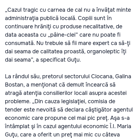
„Cazul tragic cu carnea de cal nu a învăţat minte
administraţia publică locală. Copiii sunt în
continuare hrăniţi cu produse necalitative, de
data aceasta cu „pâine-clei” care nu poate fi
consumată. Nu trebuie să fii mare expert ca să-ţi
dai seama de calitatea proastă, organoleptic îţi
dai seama”, a specificat Guţu.
La rândul său, pretorul sectorului Ciocana, Galina
Bostan, a menţionat că demult încearcă să
atragă atenţia consilierilor locali asupra acestei
probleme. „Din cauza legislaţiei, comisia de
tender este nevoită să declara câştigător agentul
economic care propune cel mai pic preţ. Aşa s-a
întâmplat şi în cazul agentului economic Î.I. Maria
Guţu, care a oferit un preţ mai mic cu câteva