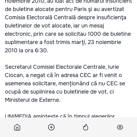
noiembrie 2010, au luat act de numărul insuficient
de buletine alocate pentru Paris şi au avertizat
Comisia Electorală Centrală despre insuficienţa
buletinelor de vot alocate, iar un mesaj
electronic, prin care se solicitau 1000 de buletine
suplimentare a fost trimis marţi, 23 noiembrie
2010 la ora 6:30.
Secretarul Comisiei Electorale Centrale, Iurie
Ciocan, a negat că în adresa CEC ar fi venit o
asemenea solicitare, menționând că nu CEC se
ocupă de suplinirea cu buletinele de vot, ci
Ministerul de Externe.
UNIMEDIA amintește că în timpul alegerilor
parlamentare din 28 noiembrie 2010, la unele
birouri de votare de peste hotare, buletinele de