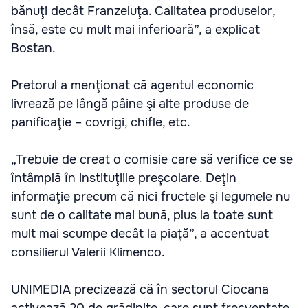
bănuţi decât Franzeluţa. Calitatea produselor,
însă, este cu mult mai inferioară”, a explicat
Bostan.
Pretorul a menţionat că agentul economic
livrează pe lângă pâine şi alte produse de
panificaţie – covrigi, chifle, etc.
„Trebuie de creat o comisie care să verifice ce se
întâmplă în instituţiile preşcolare. Deţin
informaţie precum că nici fructele şi legumele nu
sunt de o calitate mai bună, plus la toate sunt
mult mai scumpe decât la piaţă”, a accentuat
consilierul Valerii Klimenco.
UNIMEDIA precizează că în sectorul Ciocana