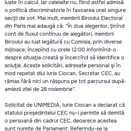
luate în calcul, iar celelalte nu, fiind astfel admisă
o politică discriminatorie în favoarea unei singure
secţii de vot. Mai mult, membrii Biroului Electoral
din Paris mai adaugă că: ”În ziua alegerilor, ţinînd
cont de fluxul continuu de alegători, membrii
Biroului au luat legătură cu Comisia, prin diverse
mijloace, începînd cu orele 12:00 informînd-o
despre situaţia creată şi încercînd să identifice o
soluţie. Aceste solicitări, adresate personal şi în
mod repetat dlui Iurie Ciocan, Secretar CEC, au
rămas fără nici un răspuns pe tot parcursul după-
amiezii zilei de 28 noiembrie”.
Solicitat de UNIMEDIA, Iurie Ciocan a declarat că
statului președintelui CEC nu-i permite să demită
o persoană din cadrul CEC, deoarece acestea
sunt numite de Parlament. Referindu-se la