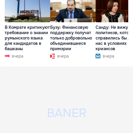
В Комрате критикуют
Бузу: Финансовую
Санду: Не вижу
требование о знании
поддержку получат
политиков, котор
румынского языка
только добровольно
справились бы л
для кандидатов в
объединившиеся
нас в условиях
башканы
примэрии
кризисов
вчера
вчера
вчера