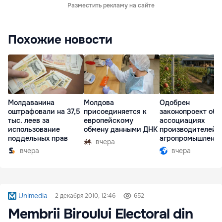
Разместить рекламу на сайте
Похожие новости
Молдаванина
Молдова
Одобрен
оштрафовали на 37,5
присоединяется к
законопроект об
тыс. леев за
европейскому
ассоциациях
использование
обмену данными ДНК
производителей 
поддельных прав
агропромышленн
вчера
комплексе
вчера
вчера
Unimedia
2 декабря 2010, 12:46
652
Membrii Biroului Electoral din