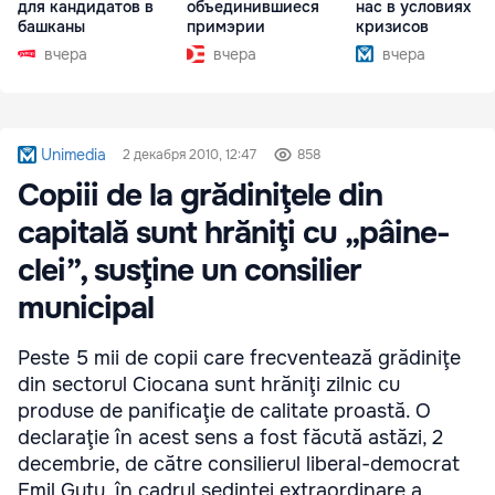
для кандидатов в
объединившиеся
нас в условиях
башканы
примэрии
кризисов
вчера
вчера
вчера
Unimedia
2 декабря 2010, 12:47
858
Copiii de la grădiniţele din
capitală sunt hrăniţi cu „pâine-
clei”, susţine un consilier
municipal
Peste 5 mii de copii care frecventează grădiniţe
din sectorul Ciocana sunt hrăniţi zilnic cu
produse de panificaţie de calitate proastă. O
declaraţie în acest sens a fost făcută astăzi, 2
decembrie, de către consilierul liberal-democrat
Emil Guţu, în cadrul şedinţei extraordinare a