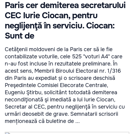
Paris cer demiterea secretarului
CEC Iurie Ciocan, pentru
neglijenţă în serviciu. Ciocan:
Sunt de
Cetăţenii moldoveni de la Paris cer să le fie
contabilizate voturile, cele 525 "voturi A4" care
n-au fost incluse în rezultatele preliminare. În
acest sens, Membrii Biroului Electoral nr. 1/316
din Paris au expediat și o scrisoare deschisă
Preşedintele Comisiei Elecorate Centrale,
Eugeniu Ştirbu, solicitânt totodată demiterea
necondiţionată şi imediată a lui Iurie Ciocan,
Secretar al CEC, pentru neglijenţă în serviciu cu
urmări deosebit de grave. Semnatarii scrisorii
menționează că buletine de ...