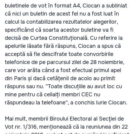
buletinele de vot în format A4, Ciocan a subliniat
că nici un buletin de acest fel nu a fost luat în
calcul la contabilizarea rezultatelor alegerilor,
specificând că soarta acestor buletine va fi
decisă de Curtea Constituțională. Cu referire la
apelurile lăsate fără răspuns, Ciocan a spus că
acceptă să fie descifrate toate convorbirile
telefonice de pe parcursul zilei de 28 noiembrie,
care vor arăta când a fost efectual primul apel
din Paris și dacă cetățenii de acolo au primit
răspuns sau nu. ”Toate discuțiile au avut loc cu
mine pentru că ceilalți membri CEC nu
răspundeau la telefoane”, a conchis Iurie Ciocan.
Mai mult, membrii Biroului Electoral al Secţiei de
Vot nr. 1/316, menționează că la reuniunea din 22