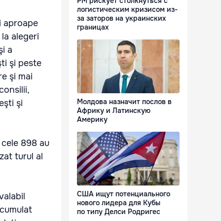
РМ рискует столкнуться с
логистическим кризисом из-
за заторов на украинских
şi aproape
границах
la alegeri
şi a
ti şi peste
re şi mai
onsilii,
Молдова назначит послов в
şti şi
Африку и Латинскую
Америку
n cele 898 au
zat turul al
США ищут потенциального
valabil
нового лидера для Кубы
 acumulat
по типу Делси Родригес