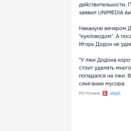
действительности. П
заявил UNIMEDIA ви
Накануне вечером 
"кукловодом". А по
Игорь Додон не уди
"У лжи Додона корот
стоит уделять мног
попадался на лжи. 
сжигании мусора.
Источник
Vesti