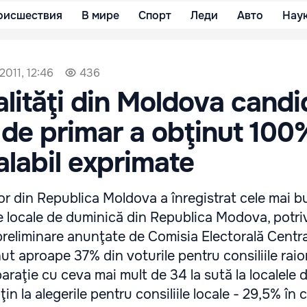
оисшествия
В мире
Спорт
Леди
Авто
Нау
2011, 12:46
436
calităţi din Moldova candi
a de primar a obţinut 100
alabil exprimate
or din Republica Moldova a înregistrat cele mai 
ile locale de duminică din Republica Modova, potri
 preliminare anunţate de Comisia Electorală Centra
ut aproape 37% din voturile pentru consiliile raio
raţie cu ceva mai mult de 34 la sută la localele d
in la alegerile pentru consiliile locale - 29,5% în