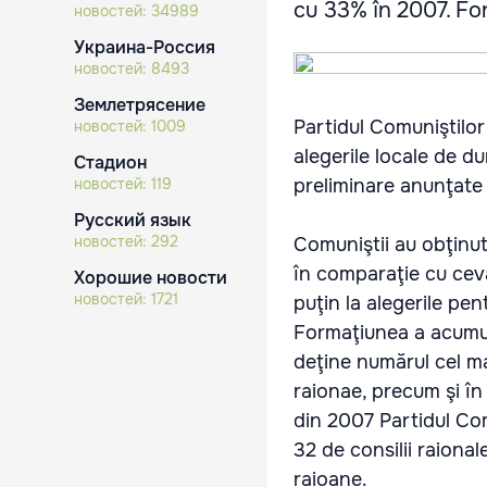
cu 33% în 2007. For
новостей:
34989
Украина-Россия
новостей:
8493
Землетрясение
Partidul Comuniştilor
новостей:
1009
alegerile locale de d
Стадион
новостей:
119
preliminare anunţate
Русский язык
новостей:
292
Comuniştii au obţinut
în comparaţie cu ceva
Хорошие новости
новостей:
1721
puţin la alegerile pen
Formaţiunea a acumula
deţine numărul cel mai
raionae, precum şi în 
din 2007 Partidul Co
32 de consilii raiona
raioane.