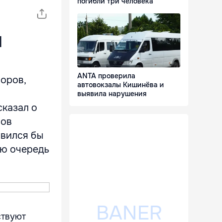
погибли три человека
и
ANTA проверила
боров,
автовокзалы Кишинёва и
выявила нарушения
сказал о
вов
ивился бы
ою очередь
ствуют