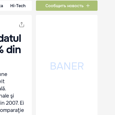
ка
Hi-Tech
Сообщить новость
datul
% din
bune
vit
lă.
nale şi
in 2007. Ei
 comparaţie