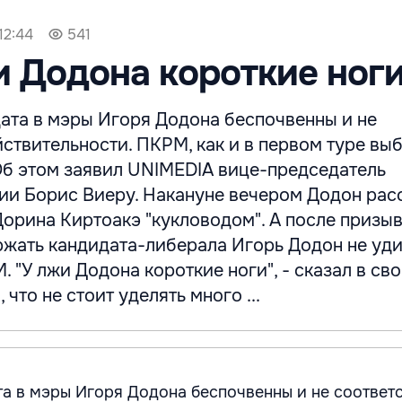
12:44
541
и Додона короткие ног
ата в мэры Игоря Додона беспочвенны и не
ствительности. ПКРМ, как и в первом туре вы
 Об этом заявил UNIMEDIA вице-председатель
ии Борис Виеру. Накануне вечером Додон рас
орина Киртоакэ "кукловодом". А после призы
жать кандидата-либерала Игорь Додон не уд
 "У лжи Додона короткие ноги", - сказал в св
 что не стоит уделять много ...
а в мэры Игоря Додона беспочвенны и не соответ