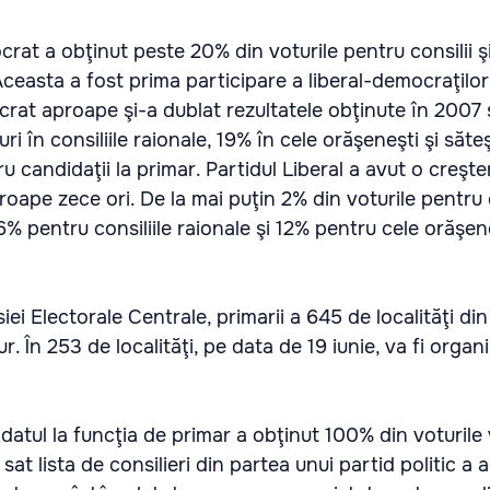
crat a obţinut peste 20% din voturile pentru consilii 
ceasta a fost prima participare a liberal-democraţilor 
crat aproape şi-a dublat rezultatele obţinute în 2007 
i în consiliile raionale, 19% în cele orăşeneşti şi săteş
u candidaţii la primar. Partidul Liberal a avut o creşte
oape zece ori. De la mai puţin 2% din voturile pentru c
6% pentru consiliile raionale şi 12% pentru cele orăşene
iei Electorale Centrale, primarii a 645 de localităţi di
ur. În 253 de localităţi, pe data de 19 iunie, va fi organi
ndidatul la funcţia de primar a obţinut 100% din voturile 
 sat lista de consilieri din partea unui partid politic a