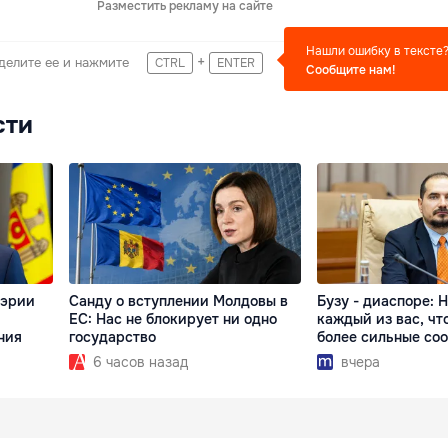
Разместить рекламу на сайте
Нашли ошибку в тексте
+
делите ее и нажмите
CTRL
ENTER
Сообщите нам!
сти
мэрии
Санду о вступлении Молдовы в
Бузу - диаспоре: 
ЕС: Нас не блокирует ни одно
каждый из вас, чт
ния
государство
более сильные со
6 часов назад
вчера