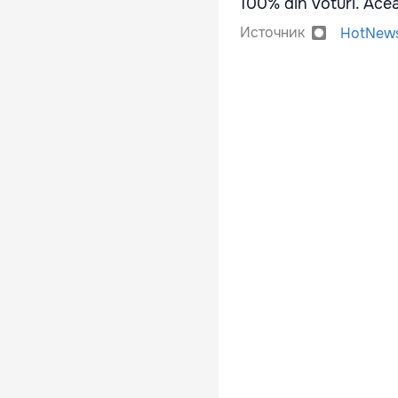
100% din voturi. Ace
Источник
HotNew