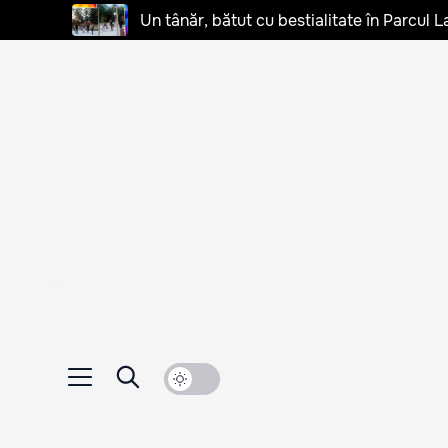
Un tânăr, bătut cu bestialitate în Parcul L