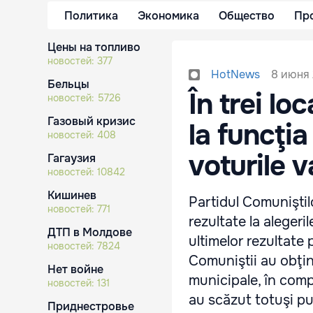
Политика
Экономика
Общество
Пр
Цены на топливо
новостей:
377
8 июня 
HotNews
Бельцы
În trei lo
новостей:
5726
Газовый кризис
la funcţi
новостей:
408
voturile v
Гагаузия
новостей:
10842
Кишинев
Partidul Comuniştil
новостей:
771
rezultate la aleger
ДТП в Молдове
ultimelor rezultate
новостей:
7824
Comuniştii au obţin
Нет войне
municipale, în compa
новостей:
131
au scăzut totuşi puţ
Приднестровье