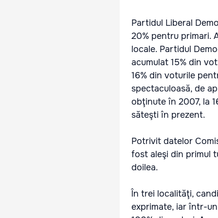
Partidul Liberal Demo
20% pentru primari. A
locale. Partidul Demo
acumulat 15% din votur
16% din voturile pentr
spectaculoasă, de apr
obţinute în 2007, la 1
săteşti în prezent.
Potrivit datelor Comis
fost aleşi din primul t
doilea.
În trei localităţi, ca
exprimate, iar într-un