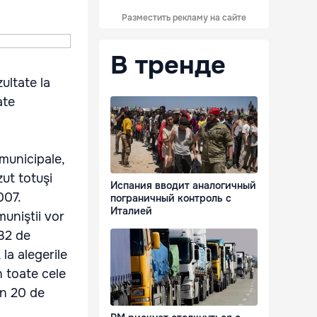
Разместить рекламу на сайте
В тренде
ultate la
ate
 municipale,
zut totuşi
Испания вводит аналогичный
007.
пограничный контроль с
Италией
muniştii vor
 32 de
 la alegerile
 toate cele
în 20 de