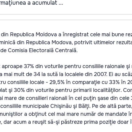
maţiunea a acumulat ...
 din Republica Moldova a înregistrat cele mai bune rez
uminică din Republica Modova, potrivit ultimelor rezult
 de Comisia Electorală Centrală.
 aproape 37% din voturile pentru consiliile raionale şi
 mai mult de 34 la sută la localele din 2007. Ei au scă
tru consiliile locale - 29,5% în comparaţie cu 33% în 2
t şi 30% din voturile pentru primarii localităţilor. Co
 mare de consilieri raionali în cel puţin şase din cele
consiliile municipale Chişinău şi Bălţi. Pe de altă parte,
muniştilor a obţinut cel mai mare număr de mandate în
le, dar acum a reuşit să-şi păstreze prima poziţie doar 