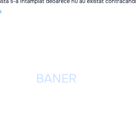
asta s-a întâmplat deoarece nu au existat contracandi
s