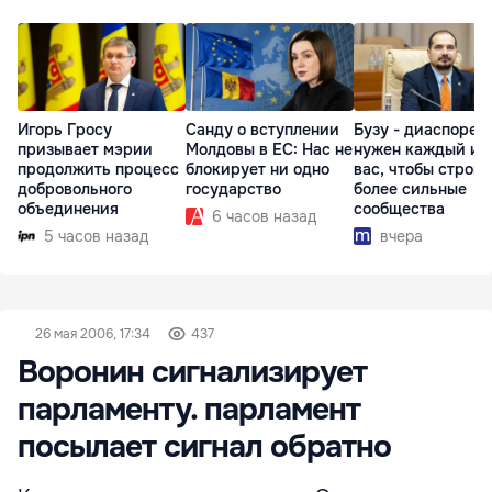
Игорь Гросу
Санду о вступлении
Бузу - диаспоре:
призывает мэрии
Молдовы в ЕС: Нас не
нужен каждый из
продолжить процесс
блокирует ни одно
вас, чтобы строит
добровольного
государство
более сильные
объединения
сообщества
6 часов назад
5 часов назад
вчера
26 мая 2006, 17:34
437
Воронин сигнализирует
парламенту. парламент
посылает сигнал обратно