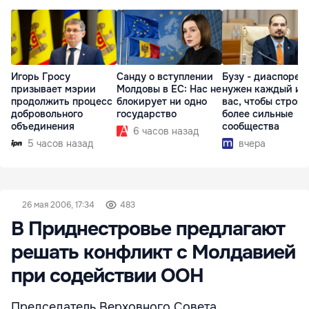
Игорь Гросу
Санду о вступлении
Бузу - диаспоре:
призывает мэрии
Молдовы в ЕС: Нас не
нужен каждый из
продолжить процесс
блокирует ни одно
вас, чтобы строит
добровольного
государство
более сильные
объединения
сообщества
6 часов назад
5 часов назад
вчера
26 мая 2006, 17:34
483
В Приднестровье предлагают
решать конфликт с Молдавией
при содействии ООН
Председатель Верховного Совета