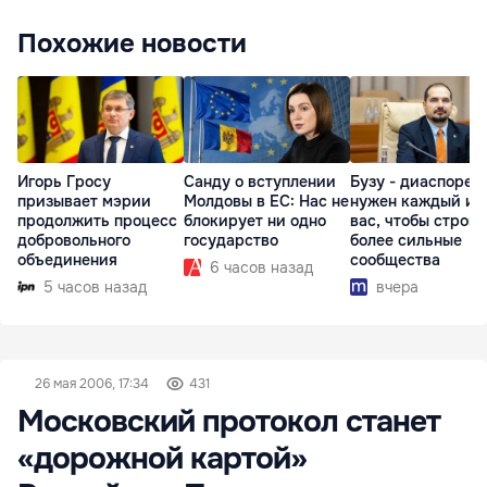
Похожие новости
Игорь Гросу
Санду о вступлении
Бузу - диаспоре:
призывает мэрии
Молдовы в ЕС: Нас не
нужен каждый из
продолжить процесс
блокирует ни одно
вас, чтобы строит
добровольного
государство
более сильные
объединения
сообщества
6 часов назад
5 часов назад
вчера
26 мая 2006, 17:34
431
Московский протокол станет
«дорожной картой»