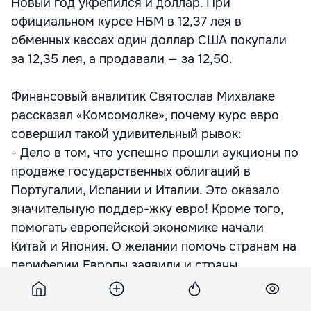
Новый год укрепился и доллар. При
официальном курсе НБМ в 12,37 лея в
обменных кассах один доллар США покупали
за 12,35 лея, а продавали — за 12,50.
Финансовый аналитик Святослав Михалаке
рассказал «Комсомолке», почему курс евро
совершил такой удивительный рывок:
- Дело в том, что успешно прошли аукционы по
продаже государственных облигаций в
Португалии, Испании и Италии. Это оказало
значительную поддер-жку евро! Кроме того,
помогать европейской экономике начали
Китай и Япония. О желании помочь странам на
периферии Европы заявили и страны
Латинской Америки. В общем, повысилось
доверие к евромонете.