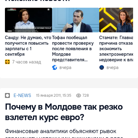
Санду: Не думаю, что
Тофан пообещал
Стамате: Главная
получится повысить
провести проверку
причина отказа
зарплаты с 1
после появления в
экономить
сентября
Молдове
электроэнергию 
представителя
недоверие к влас
7 часов назад
Южной Осетии
вчера
вчера
E-NEWS
15 января 2011, 15:35
728
Почему в Молдове так резко
взлетел курс евро?
Финансовые аналитики объясняют рывок