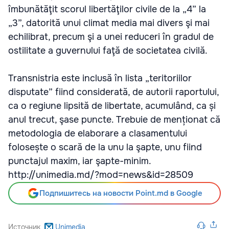
îmbunătăţit scorul libertăţilor civile de la „4” la
„3”, datorită unui climat media mai divers şi mai
echilibrat, precum şi a unei reduceri în gradul de
ostilitate a guvernului faţă de societatea civilă.
Transnistria este inclusă în lista „teritoriilor
disputate” fiind considerată, de autorii raportului,
ca o regiune lipsită de libertate, acumulând, ca și
anul trecut, şase puncte. Trebuie de menționat că
metodologia de elaborare a clasamentului
folosește o scară de la unu la şapte, unu fiind
punctajul maxim, iar şapte-minim.
http://unimedia.md/?mod=news&id=28509
Подпишитесь на новости Point.md в Google
Источник
Unimedia