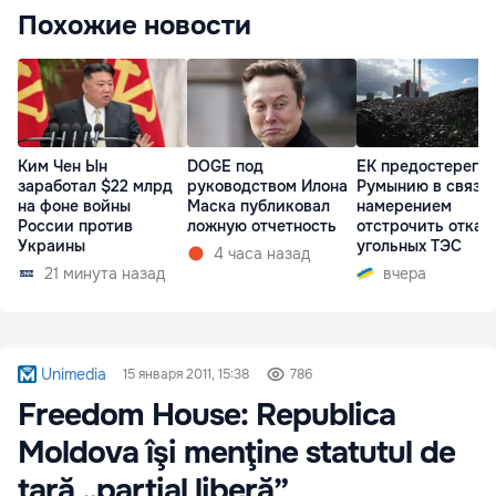
Похожие новости
Ким Чен Ын
DOGE под
ЕК предостерегла
заработал $22 млрд
руководством Илона
Румынию в связи 
на фоне войны
Маска публиковал
намерением
России против
ложную отчетность
отстрочить отказ 
Украины
угольных ТЭС
4 часа назад
21 минута назад
вчера
Unimedia
15 января 2011, 15:38
786
Freedom House: Republica
Moldova îşi menţine statutul de
ţară „parţial liberă”