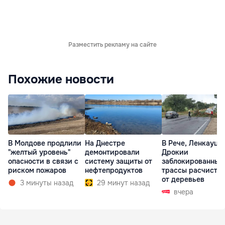
Разместить рекламу на сайте
Похожие новости
В Молдове продлили
На Днестре
В Рече, Ленкауца
"желтый уровень"
демонтировали
Дрокии
опасности в связи с
систему защиты от
заблокированные
риском пожаров
нефтепродуктов
трассы расчисти
от деревьев
3 минуты назад
29 минут назад
вчера