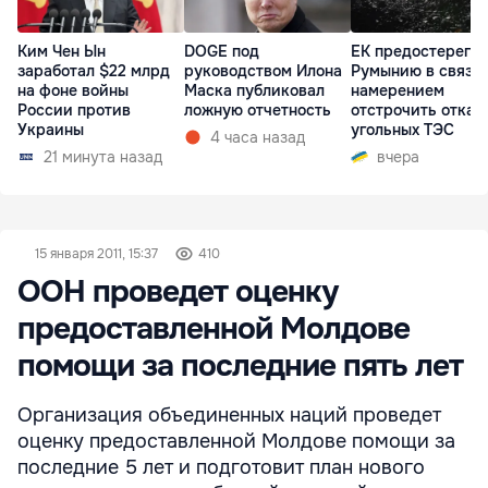
Ким Чен Ын
DOGE под
ЕК предостерегла
заработал $22 млрд
руководством Илона
Румынию в связи 
на фоне войны
Маска публиковал
намерением
России против
ложную отчетность
отстрочить отказ 
Украины
угольных ТЭС
4 часа назад
21 минута назад
вчера
15 января 2011, 15:37
410
ООН проведет оценку
предоставленной Молдове
помощи за последние пять лет
Организация объединенных наций проведет
оценку предоставленной Молдове помощи за
последние 5 лет и подготовит план нового