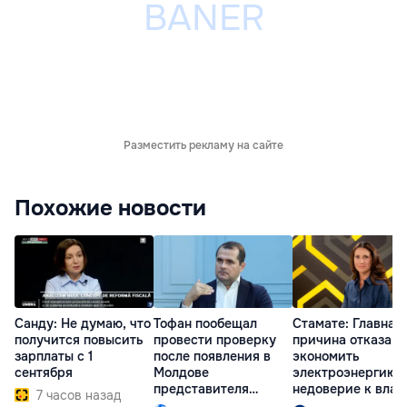
Разместить рекламу на сайте
Похожие новости
Санду: Не думаю, что
Тофан пообещал
Стамате: Главная
получится повысить
провести проверку
причина отказа
зарплаты с 1
после появления в
экономить
сентября
Молдове
электроэнергию 
представителя
недоверие к влас
7 часов назад
Южной Осетии