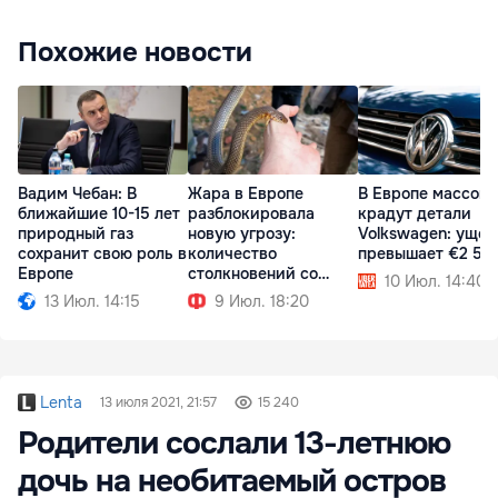
Похожие новости
Вадим Чебан: В
Жара в Европе
В Европе массово
ближайшие 10-15 лет
разблокировала
крадут детали
природный газ
новую угрозу:
Volkswagen: ущер
сохранит свою роль в
количество
превышает €2 50
Европе
столкновений со
10 Июл. 14:40
змеями выросло
13 Июл. 14:15
9 Июл. 18:20
Lenta
13 июля 2021, 21:57
15 240
Родители сослали 13-летнюю
дочь на необитаемый остров