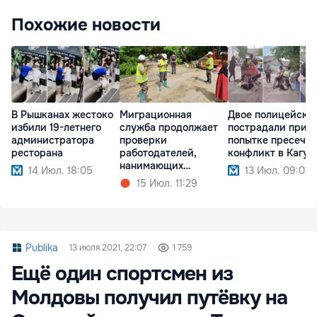
Похожие новости
В Рышканах жестоко
Миграционная
Двое полицейски
избили 19-летнего
служба продолжает
пострадали при
администратора
проверки
попытке пресечь
ресторана
работодателей,
конфликт в Кагул
нанимающих
14 Июл. 18:05
13 Июл. 09:01
иностранцев
15 Июл. 11:29
Publika
13 июля 2021, 22:07
1 759
Ещё один спортсмен из
Молдовы получил путёвку на