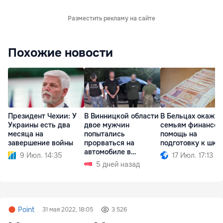
Разместить рекламу на сайте
Похожие новости
Президент Чехии: У
В Винницкой области
В Бельцах окажут
Украины есть два
двое мужчин
семьям финансо
месяца на
попытались
помощь на
завершение войны
прорваться на
подготовку к шко
автомобиле в
9 Июл. 14:35
17 Июл. 17:13
Молдову
5 дней назад
Point
31 мая 2022, 18:05
3 526