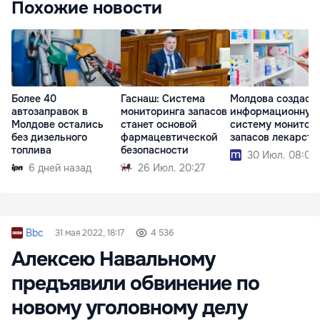
Похожие новости
Гаснаш: Система
Молдова создаст
Более 40
мониторинга запасов
информационную
автозаправок в
станет основой
систему монитор
Молдове остались
фармацевтической
запасов лекарств
без дизельного
безопасности
топлива
30 Июл. 08:02
26 Июл. 20:27
6 дней назад
Bbc
31 мая 2022, 18:17
4 536
Алексею Навальному
предъявили обвинение по
новому уголовному делу