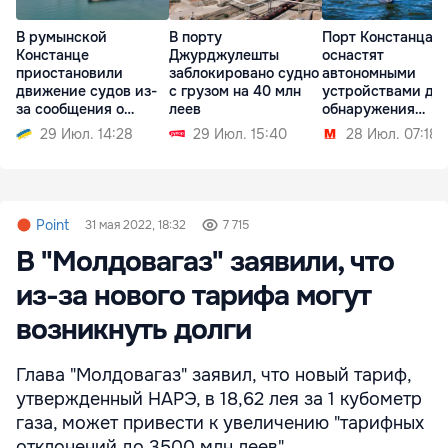
В румынской
В порту
Порт Констанца
Констанце
Джурджулешты
оснастят
приостановили
заблокировано судно
автономными
движение судов из-
с грузом на 40 млн
устройствами дл
за сообщения о
леев
обнаружения
возможном взрыве
морских дронов
29 Июл. 14:28
29 Июл. 15:40
28 Июл. 07:18
Point
31 мая 2022, 18:32
7 715
В "Молдовагаз" заявили, что
из-за нового тарифа могут
возникнуть долги
Глава "Молдовагаз" заявил, что новый тариф,
утвержденный НАРЭ, в 18,62 лея за 1 кубометр
газа, может привести к увеличению "тарифных
отклонений до 3500 млн леев".