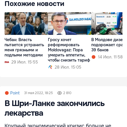
Похожие новости
Чебан: Власть
Гросу хочет
В Молдове дизел
пытается устранить
реформировать
подорожает сразу
меня грязными и
Moldovagaz: Пора
39 банов
подлыми методами
умерить аппетиты,
14 Июл. 11:58
чтобы снизить тариф
29 Июл. 15:55
28 Июл. 15:05
Point
31 мая 2022, 18:25
2 810
В Шри-Ланке закончились
лекарства
Крупный экономический кризис больше не