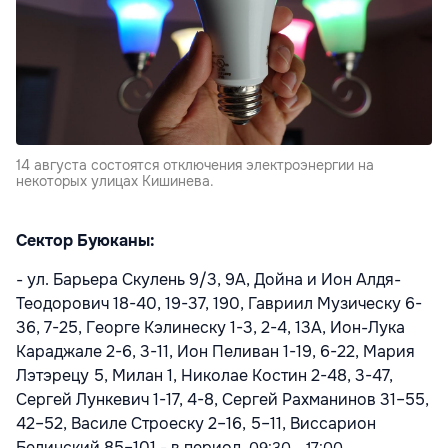
14 августа состоятся отключения электроэнергии на
некоторых улицах Кишинева.
Сектор Буюканы:
- ул. Барьера Скулень 9/3, 9А, Дойна и Ион Алдя-
Теодорович 18-40, 19-37, 190, Гавриил Музическу 6-
36, 7-25, Георге Кэлинеску 1-3, 2-4, 13А, Ион-Лука
Караджале 2-6, 3-11, Ион Пеливан 1-19, 6-22, Мария
Лэтэрецу 5, Милан 1, Николае Костин 2-48, 3-47,
Сергей Лункевич 1-17, 4-8, Сергей Рахманинов 31–55,
42–52, Василе Строеску 2–16, 5–11, Виссарион
Белинский 85–101 - в период