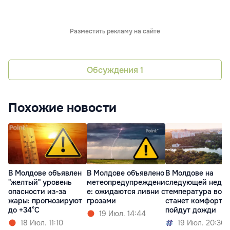
Разместить рекламу на сайте
Обсуждения
1
Похожие новости
В Молдове объявлен
В Молдове объявлено
В Молдове на
"желтый" уровень
метеопредупреждени
следующей недел
опасности из-за
е: ожидаются ливни с
температура возд
жары: прогнозируют
грозами
станет комфортне
до +34°C
пойдут дожди
19 Июл. 14:44
18 Июл. 11:10
19 Июл. 20:30