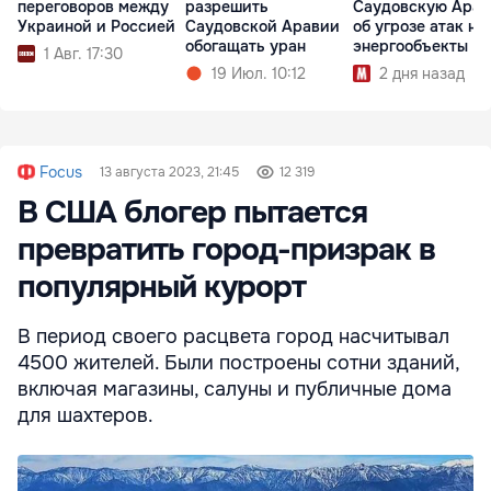
переговоров между
разрешить
Саудовскую Ара
Украиной и Россией
Саудовской Аравии
об угрозе атак на
обогащать уран
энергообъекты
1 Авг. 17:30
19 Июл. 10:12
2 дня назад
Focus
13 августа 2023, 21:45
12 319
В США блогер пытается
превратить город-призрак в
популярный курорт
В период своего расцвета город насчитывал
4500 жителей. Были построены сотни зданий,
включая магазины, салуны и публичные дома
для шахтеров.