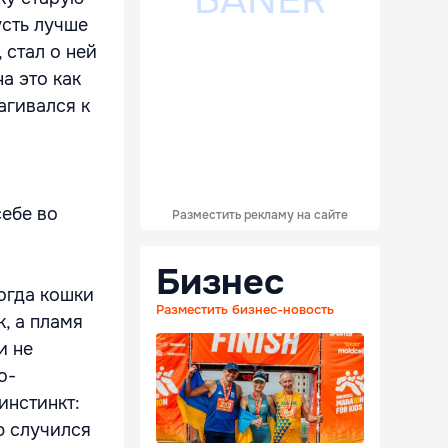
усть лучше
 стал о ней
а это как
агивался к
себе во
Разместить рекламу на сайте
Бизнес
когда кошки
Разместить бизнес-новость
к, а пламя
и не
о-
инстинкт:
ю случился