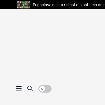
Pugaciova nu s-a ridicat din pat timp de pa