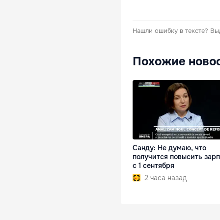
Нашли ошибку в тексте?
Вы
Похожие ново
Санду: Не думаю, что
получится повысить зар
с 1 сентября
2 часа назад