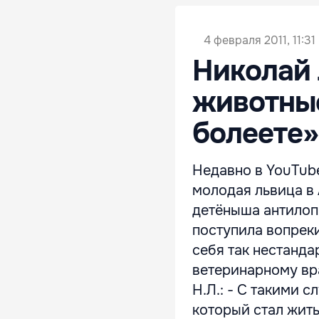
4 февраля 2011, 11:31
Николай
животные
болеете»
Недавно в YouTub
молодая львица в
детёныша антилопы
поступила вопрек
себя так нестанда
ветеринарному вр
Н.Л.: - С такими 
который стал жить 