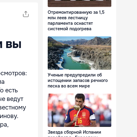
Отремонтированную за 1,5
млн леев лестницу
парламента оснастят
системой подогрева
м вы
осмотров:
Ученые предупредили об
истощении запасов речного
ла
песка во всем мире
о есть
ые ведут
звестному
инову.
ра,
Звезда сборной Испании