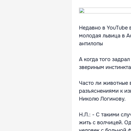
Недавно в YouTube 
молодая львица в А
антилопы
А когда того задрал
звериным инстинкта
Часто ли животные 
разъяснениями к из
Николю Логинову.
Н.Л.: - С такими сл
жить с волчицей. О
человек с больной 