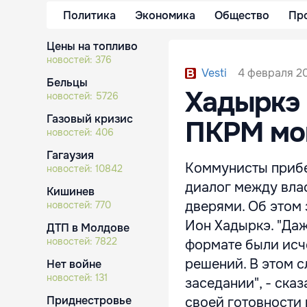
Политика
Экономика
Общество
Пр
Цены на топливо
новостей:
376
4 февраля 201
Vesti
Бельцы
Хадыркэ 
новостей:
5726
Газовый кризис
ПКРМ мог
новостей:
406
Гагаузия
Коммунисты прибег
новостей:
10842
диалог между вла
Кишинев
дверями. Об этом
новостей:
770
Ион Хадыркэ. "Да
ДТП в Молдове
новостей:
7822
формате были исч
решений. В этом 
Нет войне
новостей:
131
заседании", - ска
Приднестровье
своей готовности п