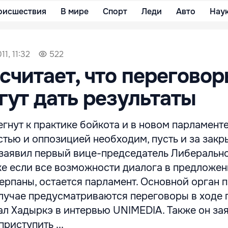
оисшествия
В мире
Спорт
Леди
Авто
Нау
1, 11:32
522
считает, что переговор
ут дать результаты
нут к практике бойкота и в новом парламенте
стью и оппозицией необходим, пусть и за зак
 заявил первый вице-председатель Либеральн
же если все возможности диалога в предложе
ерпаны, остается парламент. Основной орган 
случае предусматриваются переговоры в ходе
зал Хадыркэ в интервью UNIMEDIA. Также он за
риступить ...