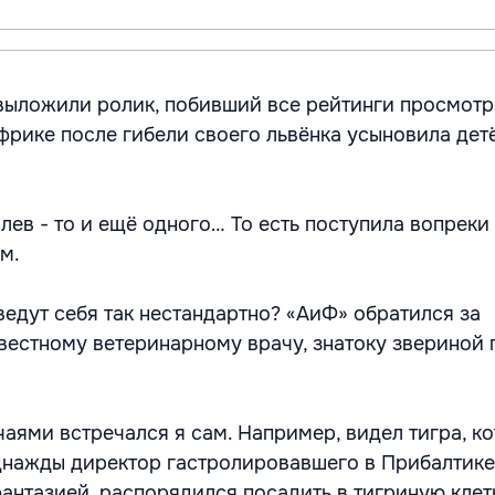
выложили ролик, побивший все рейтинги просмотр
фрике после гибели своего львёнка усыновила де
 лев - то и ещё одного… То есть поступила вопреки
м.
ведут себя так нестандартно? «АиФ» обратился за
вестному ветеринарному врачу, знатоку звериной
учаями встречался я сам. Например, видел тигра, к
днажды директор гастролировавшего в Прибалтике
фантазией, распорядился посадить в тигриную клет