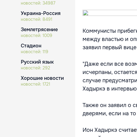
новостей:
34987
Украина-Россия
новостей:
8491
Землетрясение
Коммунисты прибегн
новостей:
1009
между властью и оп
Стадион
заявил первый вице
новостей:
119
Русский язык
"Даже если все воз
новостей:
292
исчерпаны, остаетс
Хорошие новости
случае предусматри
новостей:
1721
Хадыркэ в интервью
Также он заявил о с
дверями, если на то
Ион Хадыркэ считае