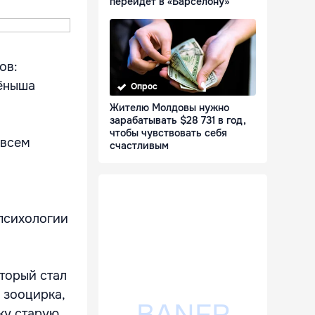
перейдет в «Барселону»
ов:
тёныша
Опрос
Жителю Молдовы нужно
зарабатывать $28 731 в год,
чтобы чувствовать себя
 всем
счастливым
 психологии
оторый стал
 зооцирка,
ку старую