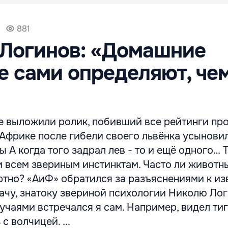
881
 Логинов: «Домашние
 сами определяют, че
e выложили ролик, побивший все рейтинги пр
 Африке после гибели своего львёнка усынови
 А когда того задрал лев - то и ещё одного… Т
и всем звериным инстинктам. Часто ли животн
ртно? «АиФ» обратился за разъяснениями к и
ачу, знатоку звериной психологии Николю Лог
случаями встречался я сам. Например, видел тиг
с волчицей. ...