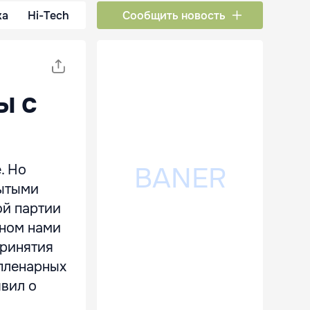
ка
Hi-Tech
Сообщить новость
ы с
. Но
рытыми
ой партии
нном нами
принятия
 пленарных
явил о