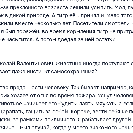
з-за преклонного возраста решили усыпить. Мол, п
ак в дикой природе. А тигр её… принял и, мало того,
жили вместе несколько лет. Посетители смотрели н
 я был поражён: во время кормления тигр не притр
не насытится. А потом доедал за ней остатки.
иколай Валентинович, животные иногда поступают 
вает даже инстинкт самосохранения?
вство преданности человеку. Так бывает, например, 
оих хозяев от огня во время пожара. Уснул челове
животное начинает его будить: лаять, мяукать, а есл
 царапать, тащить за собой. Короче, вести себя не п
дски, за рамками привычного. Срабатывает другой 
зяина… Был случай, когда у моего знакомого ночь