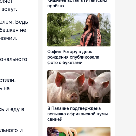
Кишинёв встал в гигантских
еляет
пробках
 зовут.
елем. Ведь
 башкан не
ономии.
София Ротару в день
рождения опубликовала
ионального
фото с букетами
стили.
ь на
В Паланке подтверждена
ь и еду в
вспышка африканской чумы
свиней
льного и