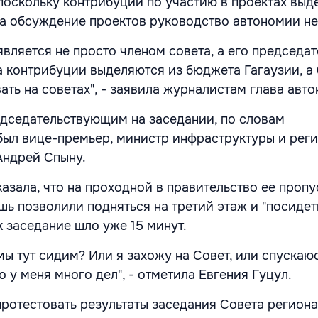
 поскольку контрибуции по участию в проектах выд
на обсуждение проектов руководство автономии не
является не просто членом совета, а его председат
а контрибуции выделяются из бюджета Гагаузии, а
ть на советах", - заявила журналистам глава авт
дседательствующим на заседании, по словам
был вице-премьер, министр инфраструктуры и рег
Андрей Спыну.
азала, что на проходной в правительство ее пропу
шь позволили подняться на третий этаж и "посидет
ак заседание шло уже 15 минут.
мы тут сидим? Или я захожу на Совет, или спускаюс
о у меня много дел", - отметила Евгения Гуцул.
ротестовать результаты заседания Совета региона