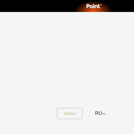
⌵
RU
Войти