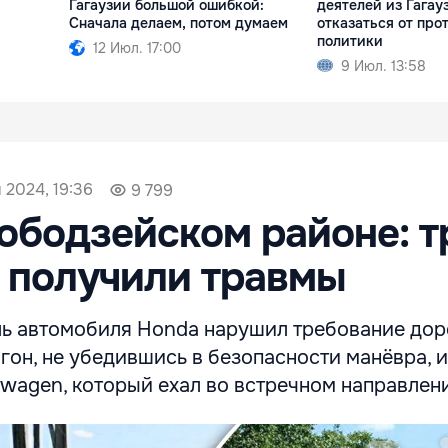
Гагаузии большой ошибкой:
деятелей из Гагау
Сначала делаем, потом думаем
отказаться от про
политики
12 Июл. 17:00
9 Июл. 13:58
 2024, 19:36
9 799
ободзейском районе: т
 получили травмы
ль автомобиля Honda нарушил требование до
бгон, не убедившись в безопасности манёвра, и
swagen, который ехал во встречном направлен