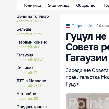
Политика
Экономика
Общество
Пр
Цены на топливо
новостей:
377
24 мая
Gagauzinfo
Бельцы
Гуцул не
новостей:
5726
Газовый кризис
Совета р
новостей:
408
Гагаузии
Гагаузия
новостей:
10842
Кишинев
Заседание Совета 
новостей:
771
правительства Мо
ДТП в Молдове
Гуцул.
новостей:
7823
Нет войне
новостей:
131
Приднестровье