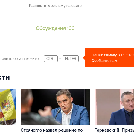
Разместить рекламу на сайте
Обсуждения
133
Нашли ошибку в тексте
+
делите ее и нажмите
CTRL
ENTER
Сообщите нам!
сти
Стояногло назвал решение по
Тарнавский: Приз