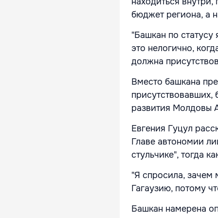
находиться внутри,
бюджет региона, а 
"Башкан по статусу 
это нелогично, когд
должна присутствова
Вместо башкана пре
присутствовавших, 
развития Молдовы 
Евгения Гуцул расск
Главе автономии ли
стульчике", тогда к
"Я спросила, зачем 
Гагаузию, потому чт
Башкан намерена оп