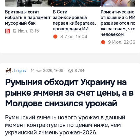
Британцы хотят
В Сети
Романтические
избрать в парламент
зафиксирована
отношения с ИИ
мусорный бак
первая кибератака,
развиваются по т
проведенная ИИ
же законам, что и
12 Июл. 13:15
человеком
8 Июл. 15:04
9 Июл. 22:36
Logos
14 мая 2026, 19:09
3 734
Румыния обходит Украину на
рынке ячменя за счет цены, а в
Молдове снизился урожай
Румынский ячмень нового урожая в данный
момент контрактуется по ценам ниже, чем
украинский ячмень урожая-2026.