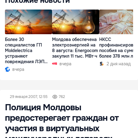
Похожие новости
Более 30
Молдова обеспечена
НКСС
специалистов ГП
электроэнергией на
профинансирова
Moldelectrica
8 августа: Energocom
пособия на сумму
устраняют
закупил 11 тыс. МВт·ч
более 378 млн ле
повреждения ЛЭП
вчера
2 дня назад
Бельцы-Днестровск
вчера
29 января 2007, 12:55
762
Полиция Молдовы
предостерегает граждан от
участия в виртуальных