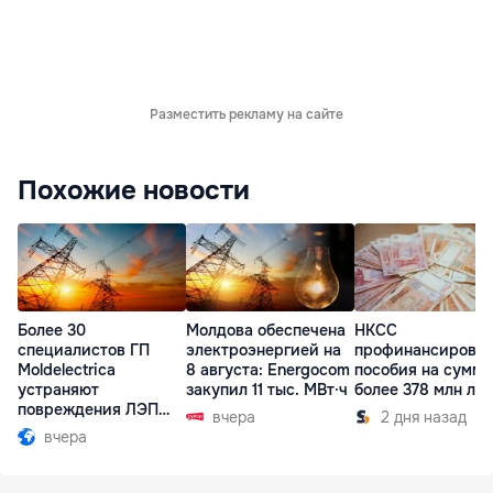
Разместить рекламу на сайте
Похожие новости
Более 30
Молдова обеспечена
НКСС
специалистов ГП
электроэнергией на
профинансирова
Moldelectrica
8 августа: Energocom
пособия на сумму
устраняют
закупил 11 тыс. МВт·ч
более 378 млн ле
повреждения ЛЭП
вчера
2 дня назад
Бельцы-Днестровск
вчера