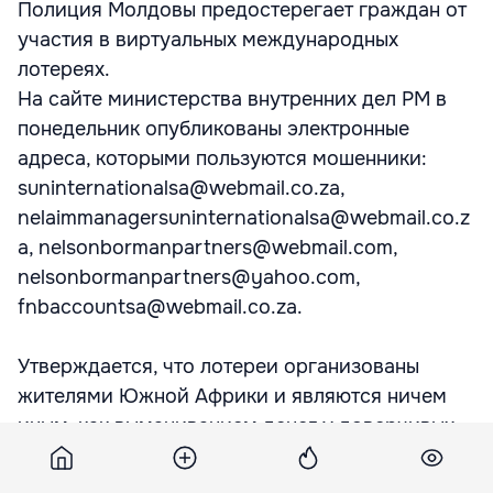
Полиция Молдовы предостерегает граждан от
участия в виртуальных международных
лотереях.
На сайте министерства внутренних дел РМ в
понедельник опубликованы электронные
адреса, которыми пользуются мошенники:
suninternationalsa@webmail.co.za,
nelaimmanagersuninternationalsa@webmail.co.z
a, nelsonbormanpartners@webmail.com,
nelsonbormanpartners@yahoo.com,
fnbaccountsa@webmail.co.za.
Утверждается, что лотереи организованы
жителями Южной Африки и являются ничем
иным, как выманиванием денег у доверчивых
граждан республики, сообщает агентство
"НОВОСТИ-МОЛДОВА".