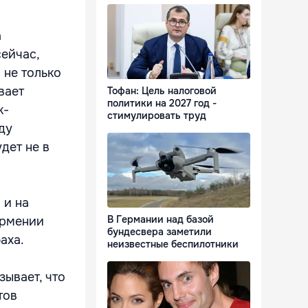
а
сейчас,
 не только
вает
Тофан: Цель налоговой
политики на 2027 год -
к-
стимулировать труд
ду
дет не в
 и на
В Германии над базой
Армении
бундесвера заметили
аха.
неизвестные беспилотники
зывает, что
тов