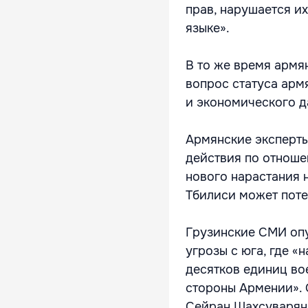
прав, нарушается и
языке».
В то же время армя
вопрос статуса арм
и экономического д
Армянские эксперты
действия по отноше
нового нарастания 
Тбилиси может поте
Грузинские СМИ опу
угрозы с юга, где 
десятков единиц во
стороны Армении».
Сейран Шахсуварян 