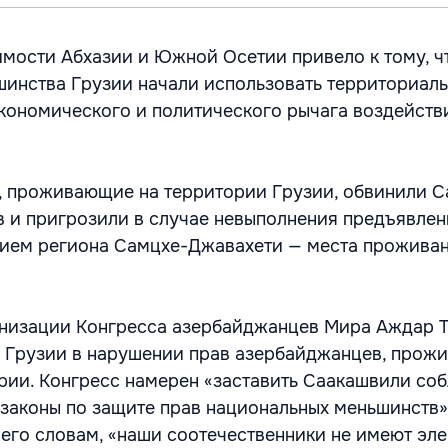
мости Абхазии и Южной Осетии привело к тому, ч
инства Грузии начали использовать территориал
экономического и политического рычага воздейств
, проживающие на территории Грузии, обвинили 
в и пригрозили в случае невыполнения предъявле
нием региона Самцхе-Джавахети — места проживан
анизации Конгресса азербайджанцев Мира Аждар Т
 Грузии в нарушении прав азербайджанцев, прож
рии. Конгресс намерен «заставить Саакашвили со
законы по защите прав национальных меньшинств»
 его словам, «наши соотечественники не имеют эл