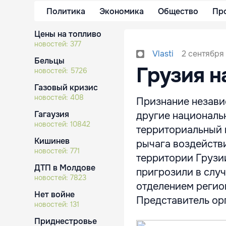
Политика
Экономика
Общество
Пр
Цены на топливо
новостей:
377
2 сентября
Vlasti
Бельцы
Грузия н
новостей:
5726
Газовый кризис
новостей:
408
Признание незави
Гагаузия
другие националь
новостей:
10842
территориальный 
Кишинев
рычага воздействи
новостей:
771
территории Грузи
ДТП в Молдове
пригрозили в слу
новостей:
7823
отделением регио
Нет войне
Представитель ор
новостей:
131
Приднестровье