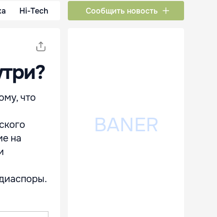
ка
Hi-Tech
Сообщить новость
утри?
му, что
ского
ие на
и
диаспоры.