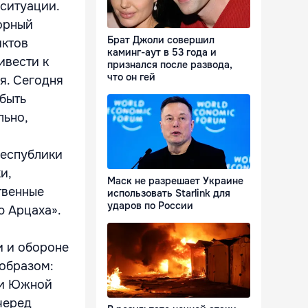
 ситуации.
ворный
Брат Джоли совершил
иктов
каминг-аут в 53 года и
ивести к
признался после развода,
что он гей
я. Сегодня
 быть
льно,
Республики
и,
Маск не разрешает Украине
твенные
использовать Starlink для
ударов по России
ю Арцаха».
и и обороне
образом:
и и Южной
черед