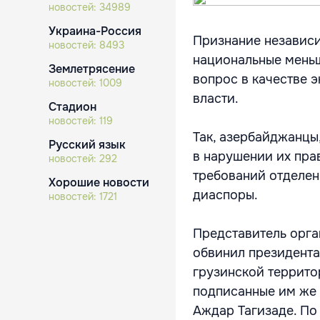
новостей:
34989
Украина-Россия
Признание независи
новостей:
8493
национальные меньш
Землетрясение
вопрос в качестве 
новостей:
1009
власти.
Стадион
новостей:
119
Так, азербайджанцы
Русский язык
в нарушении их пра
новостей:
292
требований отделе
Хорошие новости
диаспоры.
новостей:
1721
Представитель орг
обвинил президента
грузинской террито
подписанные им же 
Аждар Тагизаде. По