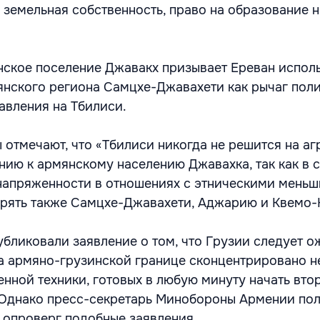
х земельная собственность, право на образование 
нское поселение Джавакх призывает Ереван испол
янского региона Самцхе-Джавахети как рычаг пол
авления на Тбилиси.
 отмечают, что «Тбилиси никогда не решится на а
нию к армянскому населению Джавахка, так как в 
напряженности в отношениях с этническими мень
рять также Самцхе-Джавахети, Аджарию и Квемо-
бликовали заявление о том, что Грузии следует о
«на армяно-грузинской границе сконцентрировано н
енной техники, готовых в любую минуту начать вто
 Однако пресс-секретарь Минобороны Армении по
опроверг подобные заявления.