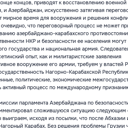
конце концов, приводят к восстановлению военной
я, и Азербайджан, искусственно затягивая перего
т мирное время для вооружения и решения конфл
 очевидно, что переговорный процесс не может пр
ванию азербайджано-карабахского противостояни
твенности НКР и безопасности ее населения могут
того государства и национальная армия. Следовате
сетинский опыт, как и милитаристские заявления
тивное вооружение его армии, требуем у властей 
осударственность Нагорно-Карабахской Республик
енные, политические, экономические межгосударс
ь активный процесс по международному признани
миссии парламента Азербайджана по безопасност
мментировал сложившуюся ситуацию следующим 
ы выиграем, исходя из посылки, что после Абхази
Нагорный Карабах. Без решения проблемы Грузии 