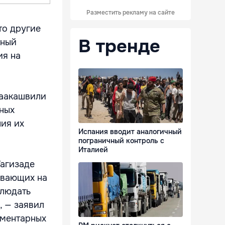
Разместить рекламу на сайте
то другие
В тренде
ьный
ия на
Саакашвили
нных
ия их
Испания вводит аналогичный
пограничный контроль с
Италией
агизаде
ивающих на
блюдать
, — заявил
ементарных