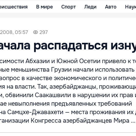
оисшествия
В мире
Спорт
Леди
Авто
Нау
 2008, 05:57
297
ачала распадаться изн
симости Абхазии и Южной Осетии привело к то
ные меньшинства Грузии начали использовать
вопрос в качестве экономического и политиче
я на власти. Так, азербайджанцы, проживающ
и, обвинили Саакашвили в нарушении их прав 
чае невыполнения предъявленных требований
на Самцхе-Джавахети — места проживания их 
ганизации Конгресса азербайджанцев Мира ...