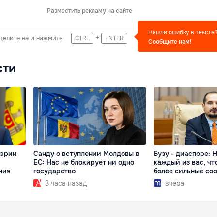
Разместить рекламу на сайте
Нашли ошибку в тексте
+
делите ее и нажмите
CTRL
ENTER
Сообщите нам!
сти
мэрии
Санду о вступлении Молдовы в
Бузу - диаспоре: 
ЕС: Нас не блокирует ни одно
каждый из вас, чт
ния
государство
более сильные со
3 часа назад
вчера