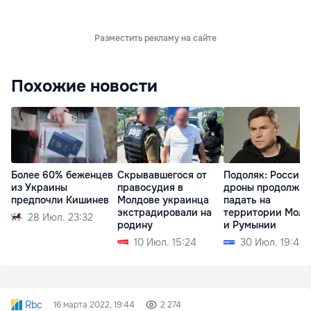
Разместить рекламу на сайте
Похожие новости
Более 60% беженцев
Скрывавшегося от
Подоляк: Россий
из Украины
правосудия в
дроны продолжат
предпочли Кишинев
Молдове украинца
падать на
экстрадировали на
территории Молд
28 Июл. 23:32
родину
и Румынии
10 Июл. 15:24
30 Июл. 19:44
Rbc
16 марта 2022, 19:44
2 274