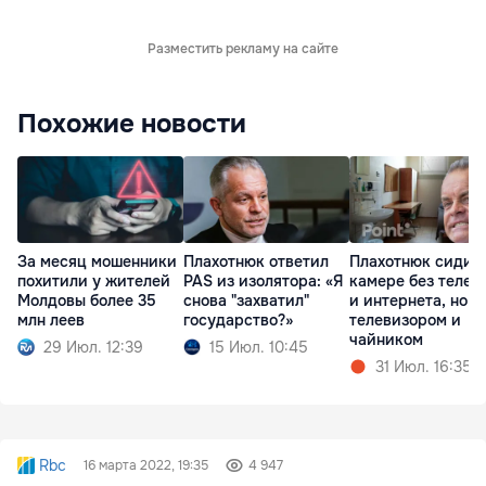
Разместить рекламу на сайте
Похожие новости
За месяц мошенники
Плахотнюк ответил
Плахотнюк сидит 
похитили у жителей
PAS из изолятора: «Я
камере без телеф
Молдовы более 35
снова "захватил"
и интернета, но с
млн леев
государство?»
телевизором и
чайником
29 Июл. 12:39
15 Июл. 10:45
31 Июл. 16:35
Rbc
16 марта 2022, 19:35
4 947