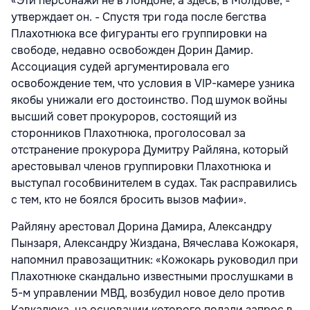
«Эти персонажи не в Лондоне, а здесь, в Молдове, -
утверждает он. - Спустя три года после бегства
Плахотнюка все фигуранты его группировки на
свободе, недавно освобожден Дорин Дамир.
Ассоциация судей аргументировала его
освобождение тем, что условия в
VIP-камере узника
якобы унижали его достоинство. Под шумок войны
высший совет прокуроров, состоящий из
сторонников Плахотнюка, проголосовал за
отстранение прокурора Думитру Райляна, который
арестовывал членов группировки Плахотнюка и
выступал гособвинителем в судах. Так расправились
с тем, кто не боялся бросить вызов мафии».
Райляну арестовал Дорина Дамира, Александру
Пынзаря, Александру Жиздана, Вячеслава Кожокаря,
напомнил правозащитник: «Кожокарь руководил при
Плахотнюке скандально известными прослушками в
5-м управлении МВД, возбудил новое дело против
Кавкалюка, на основании которого подали запрос в