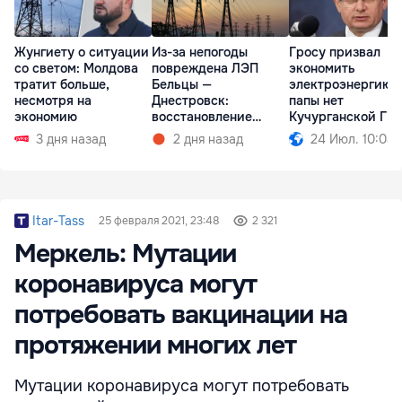
Жунгиету о ситуации
Из-за непогоды
Гросу призвал
со светом: Молдова
повреждена ЛЭП
экономить
тратит больше,
Бельцы —
электроэнергию: 
несмотря на
Днестровск:
папы нет
экономию
восстановление
Кучурганской ГР
займет более недели
огороде
3 дня назад
2 дня назад
24 Июл. 10:04
Itar-Tass
25 февраля 2021, 23:48
2 321
Меркель: Мутации
коронавируса могут
потребовать вакцинации на
протяжении многих лет
Мутации коронавируса могут потребовать