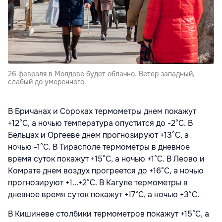
26 февраля в Молдове будет облачно. Ветер западный,
слабый до умеренного.
В Бричанах и Сороках термометры днем покажут
+12°С, а ночью температура опустится до -2°С. В
Бельцах и Оргееве днем прогнозируют +13°С, а
ночью -1°С. В Тирасполе термометры в дневное
время суток покажут +15°С, а ночью +1°С. В Леово и
Комрате днем воздух прогреется до +16°С, а ночью
прогнозируют +1...+2°С. В Кагуле термометры в
дневное время суток покажут +17°С, а ночью +3°С.
В Кишиневе столбики термометров покажут +15°С, а