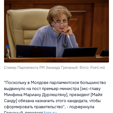
Спикер Парламента РМ Зинаида Гречаный. Фото: Point.md.
"Поскольку в Молдове парламентское большинство
выдвинуло на пост премьер-министра [экс-главу
Минфина Мариану Дурлештяну], президент [Майя
Санду] обязана назначить этого кандидата, чтобы
сформировать правительство", - подчеркнула
Гречаный, передает
tass.ru