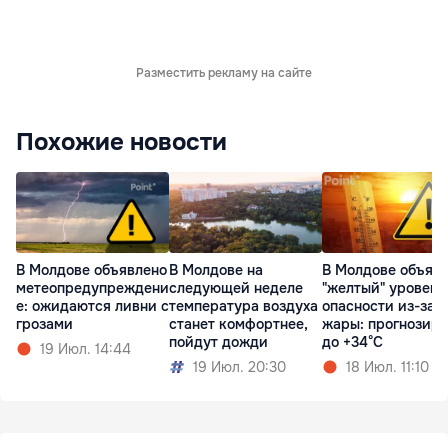
Разместить рекламу на сайте
Похожие новости
В Молдове объявлено
В Молдове на
В Молдове объяв
метеопредупреждени
следующей неделе
"желтый" уровень
е: ожидаются ливни с
температура воздуха
опасности из-за
грозами
станет комфортнее,
жары: прогнозир
пойдут дожди
до +34°C
19 Июл. 14:44
19 Июл. 20:30
18 Июл. 11:10