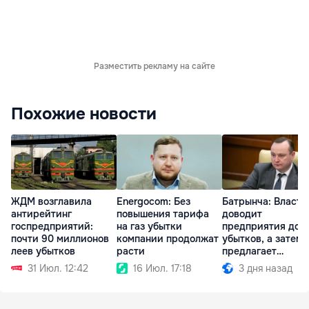
Разместить рекламу на сайте
Похожие новости
ЖДМ возглавила
Energocom: Без
Батрынча: Власть
антирейтинг
повышения тарифа
доводит
госпредприятий:
на газ убытки
предприятия до
почти 90 миллионов
компании продолжат
убытков, а затем
леев убытков
расти
предлагает
приватизировать
31 Июл. 12:42
16 Июл. 17:18
3 дня назад