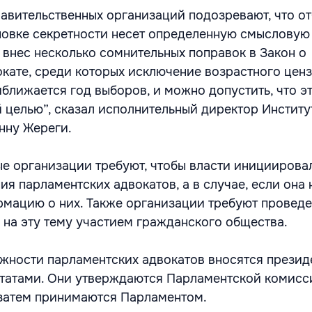
авительственных организаций подозревают, что о
новке секретности несет определенную смысловую 
 внес несколько сомнительных поправок в Закон о
кате, среди которых исключение возрастного ценза
иближается год выборов, и можно допустить, что э
й целью”, сказал исполнительный директор Институ
нну Жереги.
е организации требуют, чтобы власти инициирова
я парламентских адвокатов, а в случае, если она 
мацию о них. Также организации требуют провед
 на эту тему участием гражданского общества.
жности парламентских адвокатов вносятся прези
татами. Они утверждаются Парламентской комисс
 затем принимаются Парламентом.