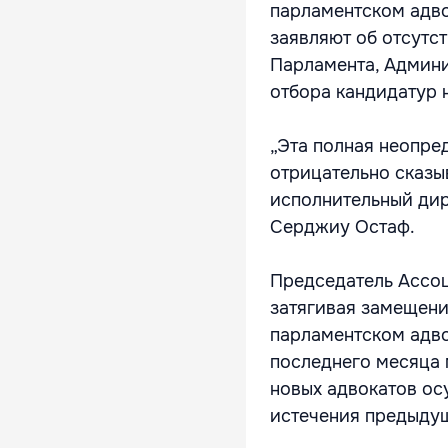
парламентском адво
заявляют об отсутс
Парламента, Админи
отбора кандидатур 
„Эта полная неопред
отрицательно сказыв
исполнительный дир
Серджиу Остаф.
Председатель Ассоц
затягивая замещени
парламентском адво
последнего месяца 
новых адвокатов ос
истечения предыду