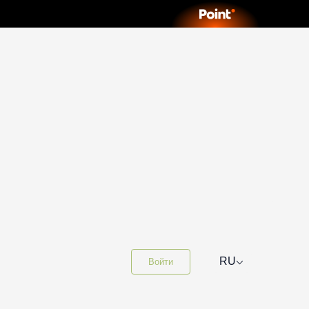
⌵
RU
Войти