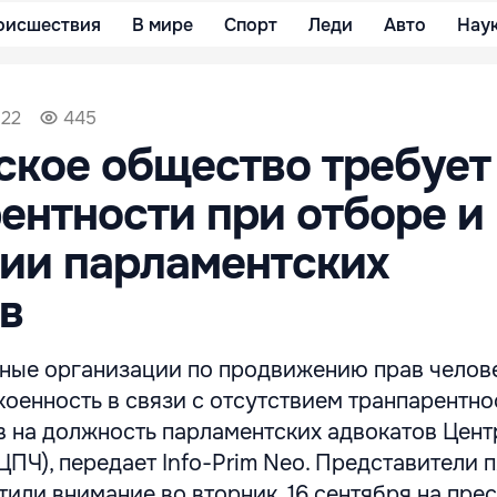
оисшествия
В мире
Спорт
Леди
Авто
Нау
:22
445
кое общество требует
ентности при отборе и
ии парламентских
в
ные организации по продвижению прав челов
оенность в связи с отсутствием транпарентно
в на должность парламентских адвокатов Цент
ЦПЧ), передает Info-Prim Neo. Представители 
или внимание во вторник, 16 сентября на прес