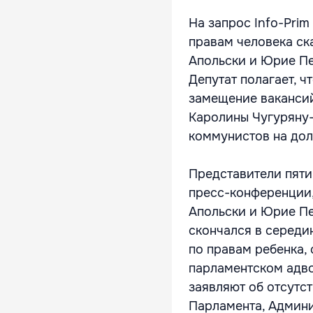
На запрос Info-Pri
правам человека ска
Апольски и Юрие Пе
Депутат полагает, 
замещение вакансий
Каролины Чугуряну-
коммунистов на дол
Представители пяти
пресс-конференции,
Апольски и Юрие Пе
скончался в середин
по правам ребенка,
парламентском адво
заявляют об отсутс
Парламента, Админи