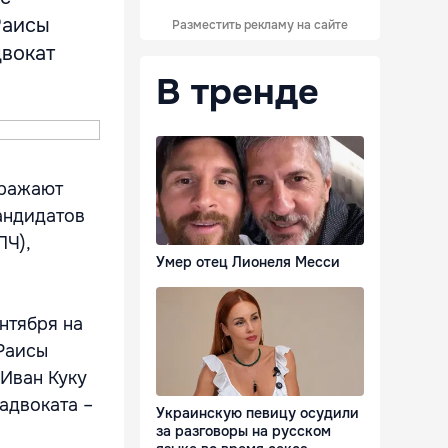
Раисы
Разместить рекламу на сайте
двокат
В тренде
ыражают
андидатов
ПЧ),
Умер отец Лионеля Месси
нтября на
Раисы
 Иван Куку
адвоката –
Украинскую певицу осудили
за разговоры на русском