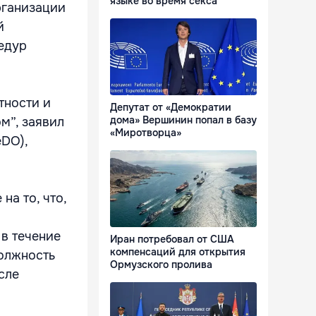
языке во время секса
рганизации
й
едур
тности и
Депутат от «Демократии
дома» Вершинин попал в базу
м”, заявил
«Миротворца»
eDO),
а то, что,
 в течение
Иран потребовал от США
компенсаций для открытия
должность
Ормузского пролива
сле