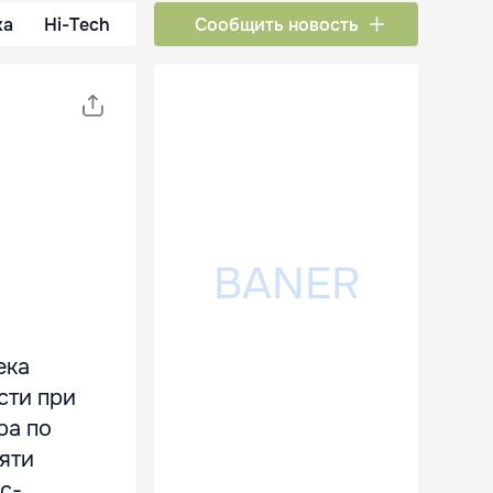
ка
Hi-Tech
Сообщить новость
ека
сти при
ра по
пяти
с-