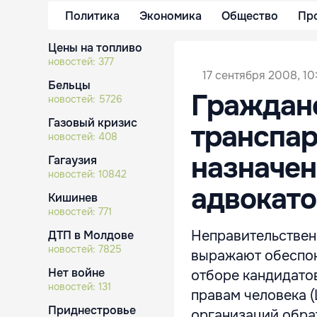
Политика
Экономика
Общество
Пр
Цены на топливо
новостей:
377
17 сентября 2008, 10
Бельцы
Гражданс
новостей:
5726
Газовый кризис
транспар
новостей:
408
назначен
Гагаузия
новостей:
10842
адвокато
Кишинев
новостей:
771
Неправительствен
ДТП в Молдове
новостей:
7825
выражают обеспок
Нет войне
отборе кандидато
новостей:
131
правам человека (
Приднестровье
организаций обрат