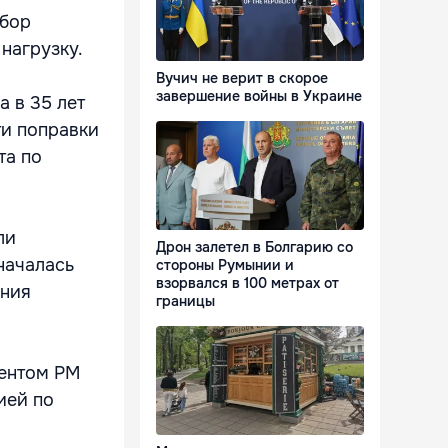
тбор
нагрузку.
Вучич не верит в скорое
завершение войны в Украине
 в 35 лет
ти поправки
та по
ли
Дрон залетел в Болгарию со
началась
стороны Румынии и
взорвался в 100 метрах от
ения
границы
дентом РМ
ией по