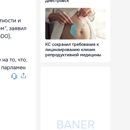
Днестровск
тности и
м”, заявил
eDO),
КС сохранил требования к
лицензированию клиник
репродуктивной медицины
а то, что,
о парламен