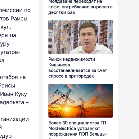
Молдаване переходят на
кофе: потребление выросло в
комиссии по
десятки раз
атов Раисы
кул.
уры на
уру –
утатов-
Рынок недвижимости
а.
Кишинева
восстанавливается за счет
спроса в пригородах
нтября на
Раисы
 Иван Куку
адвоката –
рганизации
Более 30 специалистов ГП
й
Moldelectrica устраняют
повреждения ЛЭП Бельцы-
едур