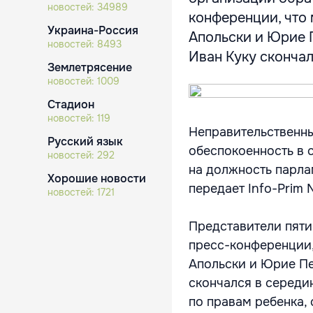
новостей:
34989
конференции, что
Украина-Россия
Апольски и Юрие 
новостей:
8493
Иван Куку скончалс
Землетрясение
новостей:
1009
Стадион
новостей:
119
Неправительственн
Русский язык
обеспокоенность в 
новостей:
292
на должность парла
Хорошие новости
передает Info-Prim 
новостей:
1721
Представители пяти
пресс-конференции,
Апольски и Юрие Пе
скончался в середин
по правам ребенка,