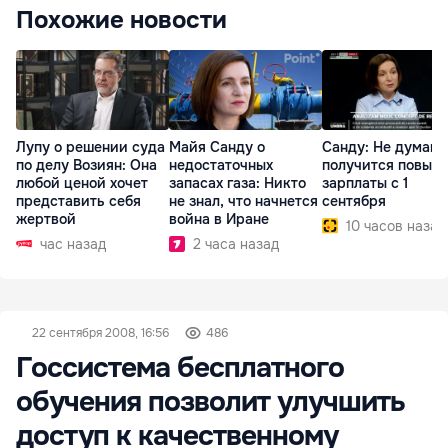
Похожие новости
Лупу о решении суда
Майя Санду о
Санду: Не думаю,
по делу Возиян: Она
недостаточных
получится повыс
любой ценой хочет
запасах газа: Никто
зарплаты с 1
представить себя
не знал, что начнется
сентября
жертвой
война в Иране
10 часов назад
час назад
2 часа назад
22 сентября 2008, 16:56
486
Госсистема бесплатного
обучения позволит улучшить
доступ к качественному