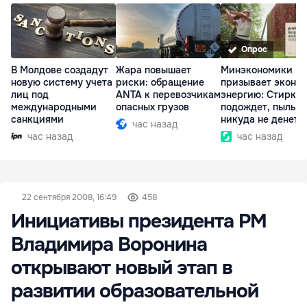
Опрос
В Молдове создадут
Жара повышает
Минэкономики
новую систему учета
риски: обращение
призывает эконо
лиц под
ANTA к перевозчикам
энергию: Стирка
международными
опасных грузов
подождет, пыль
санкциями
никуда не денетс
час назад
час назад
час назад
22 сентября 2008, 16:49
458
Инициативы президента РМ
Владимира Воронина
открывают новый этап в
развитии образовательной