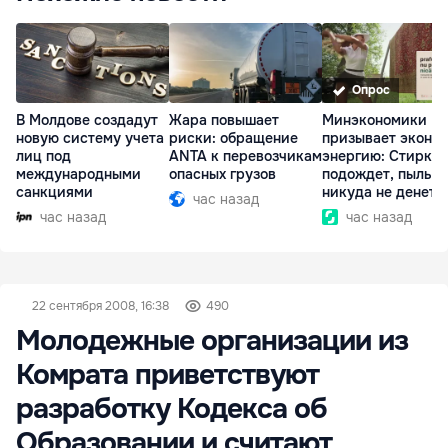
Опрос
В Молдове создадут
Жара повышает
Минэкономики
новую систему учета
риски: обращение
призывает эконо
лиц под
ANTA к перевозчикам
энергию: Стирка
международными
опасных грузов
подождет, пыль
санкциями
никуда не денетс
час назад
час назад
час назад
22 сентября 2008, 16:38
490
Молодежные организации из
Комрата приветствуют
разработку Кодекса об
Образовании и считают