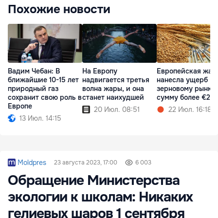
Похожие новости
Вадим Чебан: В
На Европу
Европейская жар
ближайшие 10-15 лет
надвигается третья
нанесла ущерб
природный газ
волна жары, и она
зерновому рынку 
сохранит свою роль в
станет наихудшей
сумму более €2 
Европе
20 Июл. 08:51
22 Июл. 16:18
13 Июл. 14:15
Moldpres
23 августа 2023, 17:00
6 003
Обращение Министерства
экологии к школам: Никаких
гелиевых шаров 1 сентября