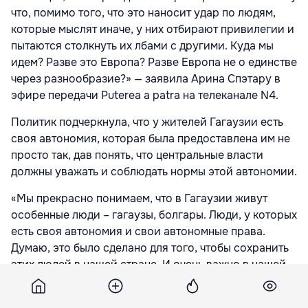
что, помимо того, что это наносит удар по людям,
которые мыслят иначе, у них отбирают привилегии и
пытаются столкнуть их лбами с другими. Куда мы
идем? Разве это Европа? Разве Европа не о единстве
через разнообразие?» — заявила Арина Спэтару в
эфире передачи Puterea a patra на телеканале N4.
Политик подчеркнула, что у жителей Гагаузии есть
своя автономия, которая была предоставлена им не
просто так, дав понять, что центральные власти
должны уважать и соблюдать нормы этой автономии.
«Мы прекрасно понимаем, что в Гагаузии живут
особенные люди – гагаузы, болгары. Люди, у которых
есть своя автономия и свои автономные права.
Думаю, это было сделано для того, чтобы сохранить
этих людей в нашей стране. И очень важно в нашей
многоэтнической, многонациональной стране
научиться взаимоуважению», — отметила Спэтару.