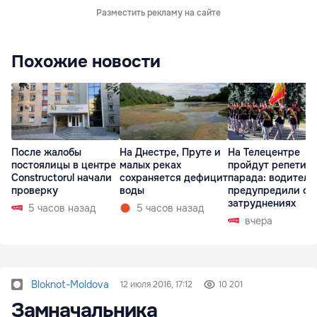
Разместить рекламу на сайте
Похожие новости
После жалобы
На Днестре, Пруте и
На Телецентре
постоялицы в центре
малых реках
пройдут репетиц
Constructorul начали
сохраняется дефицит
парада: водителе
проверку
воды
предупредили о
затруднениях
5 часов назад
5 часов назад
вчера
Bloknot-Moldova
12 июля 2016, 17:12
10 201
Замначальника