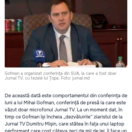
Gofman a organizat conferința din SUA, la care a fost doar
Jurnal TV, cu tezele lui Țopa. Foto: jurnal.md
De această dată este comportamentul din conferința de
luni a lui Mihai Gofman, conferință de presă la care este
văzut doar microfonul Jurnal TV. La un moment dat, în
timp ce Gofman își încheia „dezvăluirile” ziaristul de la
Jurnal TV Dumitru Mișin, care stătea în fața unui laptop
performant care cost câteva zeci de mii de lei, îi face un