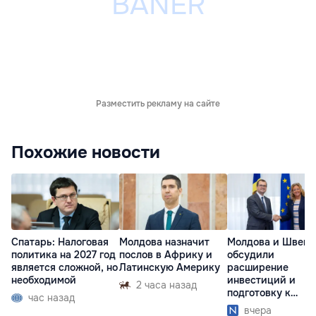
Разместить рекламу на сайте
Похожие новости
Спатарь: Налоговая
Молдова назначит
Молдова и Швеци
политика на 2027 год
послов в Африку и
обсудили
является сложной, но
Латинскую Америку
расширение
необходимой
инвестиций и
2 часа назад
подготовку к
час назад
отопительному
вчера