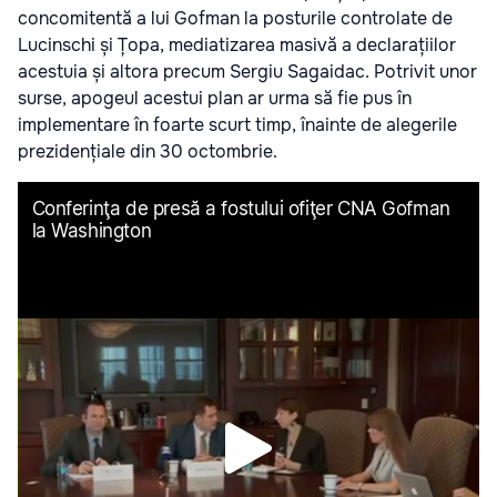
concomitentă a lui Gofman la posturile controlate de
Lucinschi și Țopa, mediatizarea masivă a declarațiilor
acestuia și altora precum Sergiu Sagaidac. Potrivit unor
surse, apogeul acestui plan ar urma să fie pus în
implementare în foarte scurt timp, înainte de alegerile
prezidențiale din 30 octombrie.