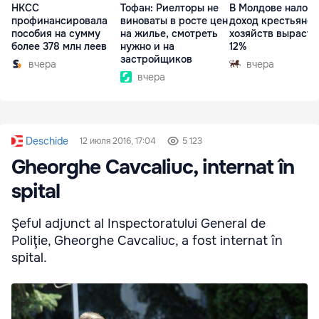
НКСС
Тофан: Риелторы не
В Молдове налог 
профинансировала
виноваты в росте цен
доход крестьянск
пособия на сумму
на жилье, смотреть
хозяйств вырасте
более 378 млн леев
нужно и на
12%
застройщиков
вчера
вчера
вчера
Deschide
12 июля 2016, 17:04
5 123
Gheorghe Cavcaliuc, internat în
spital
Şeful adjunct al Inspectoratului General de
Poliţie, Gheorghe Cavcaliuc, a fost internat în
spital.