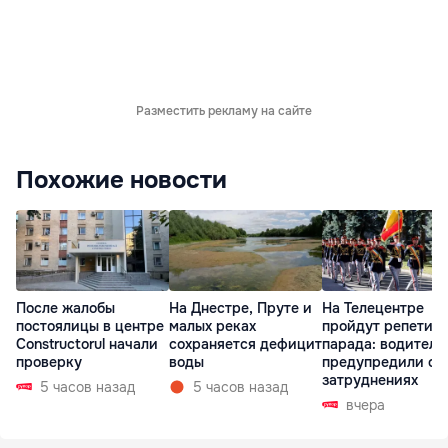
Разместить рекламу на сайте
Похожие новости
После жалобы
На Днестре, Пруте и
На Телецентре
постоялицы в центре
малых реках
пройдут репетиц
Constructorul начали
сохраняется дефицит
парада: водителе
проверку
воды
предупредили о
затруднениях
5 часов назад
5 часов назад
вчера