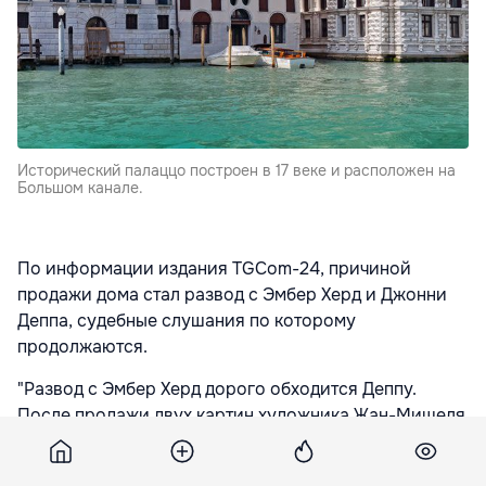
Исторический палаццо построен в 17 веке и расположен на
Большом канале.
По информации издания TGCom-24, причиной
продажи дома стал развод с Эмбер Херд и Джонни
Деппа, судебные слушания по которому
продолжаются.
"Развод с Эмбер Херд дорого обходится Деппу.
После продажи двух картин художника Жан-Мишеля
Баския за $11 млн долларов американский актер
вынужден расстаться с другим семейным