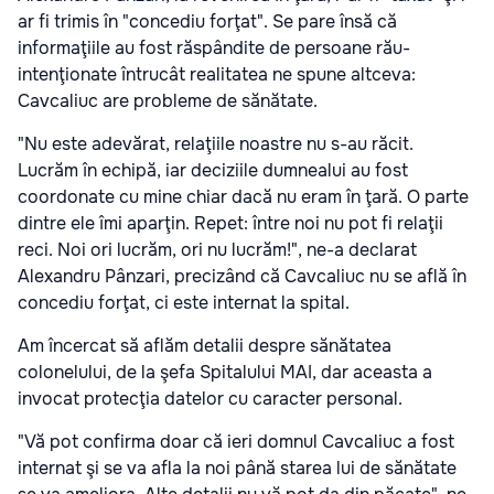
ar fi trimis în "concediu forţat". Se pare însă că
informaţiile au fost răspândite de persoane rău-
intenţionate întrucât realitatea ne spune altceva:
Cavcaliuc are probleme de sănătate.
"Nu este adevărat, relaţiile noastre nu s-au răcit.
Lucrăm în echipă, iar deciziile dumnealui au fost
coordonate cu mine chiar dacă nu eram în ţară. O parte
dintre ele îmi aparţin. Repet: între noi nu pot fi relaţii
reci. Noi ori lucrăm, ori nu lucrăm!", ne-a declarat
Alexandru Pânzari, precizând că Cavcaliuc nu se află în
concediu forţat, ci este internat la spital.
Am încercat să aflăm detalii despre sănătatea
colonelului, de la şefa Spitalului MAI, dar aceasta a
invocat protecţia datelor cu caracter personal.
"Vă pot confirma doar că ieri domnul Cavcaliuc a fost
internat şi se va afla la noi până starea lui de sănătate