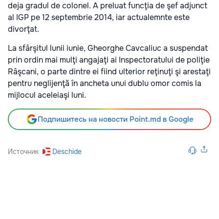
deja gradul de colonel. A preluat funcţia de şef adjunct
al IGP pe 12 septembrie 2014, iar actualemnte este
divorţat.
La sfârşitul lunii iunie, Gheorghe Cavcaliuc a suspendat
prin ordin mai mulţi angajaţi ai Inspectoratului de poliţie
Râşcani, o parte dintre ei fiind ulterior reţinuţi şi arestaţi
pentru neglijenţă în ancheta unui dublu omor comis la
mijlocul aceleiaşi luni.
Подпишитесь на новости Point.md в Google
Источник
Deschide