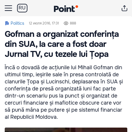
RU
Politics
12 июля 2016, 17:31
888
Gofman a organizat conferința
din SUA, la care a fost doar
Jurnal TV, cu tezele lui Țopa
Încă o dovadă de acțiunile lui Mihail Gofman din
ultimul timp, ieșirile sale în presa controlată de
clanurile Țopa și Lucinschi, deplasarea în SUA și
conferința de presă organizată luni fac parte
dintr-un scenariu pus la punct și organizat de
cercuri financiare și mafiotice obscure care vor
să pună mâna pe putere și pe sistemul financiar
al Republicii Moldova.