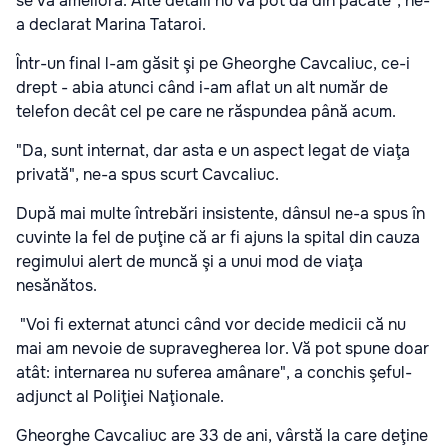
se va ameliora. Alte detalii nu vă pot da din păcate", ne-
a declarat Marina Tataroi.
Într-un final l-am găsit şi pe Gheorghe Cavcaliuc, ce-i
drept - abia atunci când i-am aflat un alt număr de
telefon decât cel pe care ne răspundea până acum.
"Da, sunt internat, dar asta e un aspect legat de viaţa
privată", ne-a spus scurt Cavcaliuc.
După mai multe întrebări insistente, dânsul ne-a spus în
cuvinte la fel de puţine că ar fi ajuns la spital din cauza
regimului alert de muncă şi a unui mod de viaţa
nesănătos.
"Voi fi externat atunci când vor decide medicii că nu
mai am nevoie de supravegherea lor. Vă pot spune doar
atât: internarea nu suferea amânare", a conchis şeful-
adjunct al Poliţiei Naţionale.
Gheorghe Cavcaliuc are 33 de ani, vârstă la care deţine