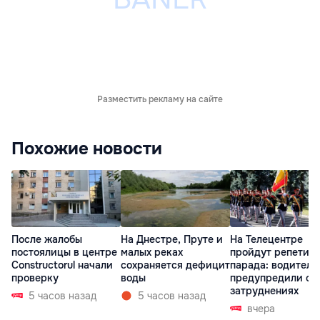
Разместить рекламу на сайте
Похожие новости
После жалобы
На Днестре, Пруте и
На Телецентре
постоялицы в центре
малых реках
пройдут репетиц
Constructorul начали
сохраняется дефицит
парада: водителе
проверку
воды
предупредили о
затруднениях
5 часов назад
5 часов назад
вчера