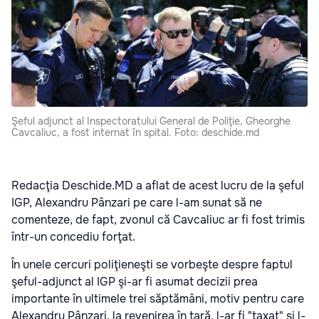
Şeful adjunct al Inspectoratului General de Poliţie, Gheorghe
Cavcaliuc, a fost internat în spital. Foto: deschide.md
Redacţia Deschide.MD a aflat de acest lucru de la şeful
IGP, Alexandru Pânzari pe care l-am sunat să ne
comenteze, de fapt, zvonul că Cavcaliuc ar fi fost trimis
într-un concediu forţat.
În unele cercuri poliţieneşti se vorbeşte despre faptul
şeful-adjunct al IGP şi-ar fi asumat decizii prea
importante în ultimele trei săptămâni, motiv pentru care
Alexandru Pânzari, la revenirea în ţară, l-ar fi "taxat" şi l-