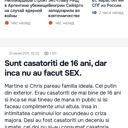
Миллиардеры строят
Экс-главу МИД
ЕС нарастил имп
в Аргентине убежище
Венгрии Сийярто
СПГ из России
на случай ядерной
заподозрили во
2 часа назад
войны
взяточничестве
час назад
час назад
10 июня 2011, 10:02
1 511
Sunt casatoriti de 16 ani, dar
inca nu au facut SEX.
Martine si Chris pareau familia ideala. Cel putin
din exterior. Erau casatoriti de mai bine de 16 ani
si inca se mai tineau de mana in public si isi
faceau complimente unul altuia. Insa in
intimitatea caminului lor ascundeau o criza
majora. Desi au fost casatoriti un deceniu si
jumate, cei doi nu si-au consumat casatoria.