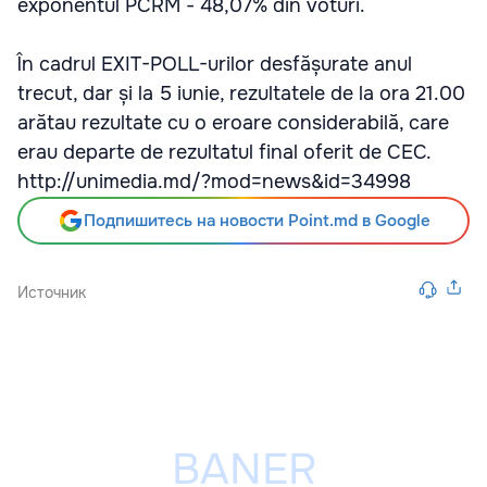
exponentul PCRM - 48,07% din voturi.
În cadrul EXIT-POLL-urilor desfășurate anul
trecut, dar și la 5 iunie, rezultatele de la ora 21.00
arătau rezultate cu o eroare considerabilă, care
erau departe de rezultatul final oferit de CEC.
http://unimedia.md/?mod=news&id=34998
Подпишитесь на новости Point.md в Google
Источник