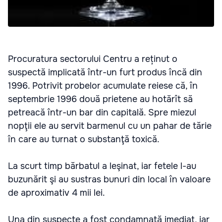
Procuratura sectorului Centru a reținut o
suspectă implicată într-un furt produs încă din
1996. Potrivit probelor acumulate reiese că, în
septembrie 1996 două prietene au hotărît să
petreacă într-un bar din capitală. Spre miezul
nopţii ele au servit barmenul cu un pahar de tărie
în care au turnat o substanţă toxică.
La scurt timp bărbatul a leşinat, iar fetele l-au
buzunărit şi au sustras bunuri din local în valoare
de aproximativ 4 mii lei.
Una din suspecte a fost condamnată imediat, iar