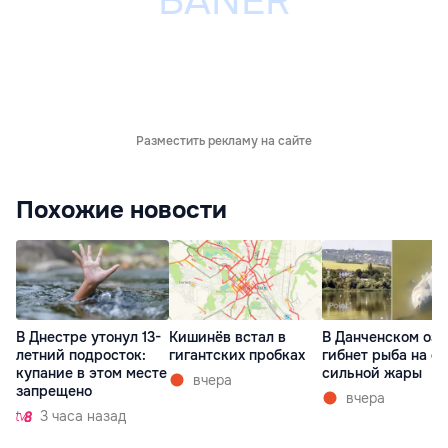
Разместить рекламу на сайте
Похожие новости
В Днестре утонул 13-
Кишинёв встал в
В Данченском озе
летний подросток:
гигантских пробках
гибнет рыба на ф
купание в этом месте
сильной жары
вчера
запрещено
вчера
3 часа назад