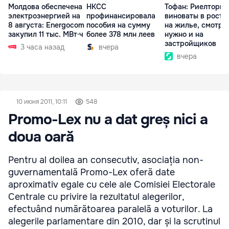
Молдова обеспечена
НКСС
Тофан: Риелторы 
электроэнергией на
профинансировала
виноваты в росте
8 августа: Energocom
пособия на сумму
на жилье, смотре
закупил 11 тыс. МВт·ч
более 378 млн леев
нужно и на
застройщиков
3 часа назад
вчера
вчера
10 июня 2011, 10:11
548
Promo-Lex nu a dat greș nici a
doua oară
Pentru al doilea an consecutiv, asociația non-
guvernamentală Promo-Lex oferă date
aproximativ egale cu cele ale Comisiei Electorale
Centrale cu privire la rezultatul alegerilor,
efectuând numărătoarea paralelă a voturilor. La
alegerile parlamentare din 2010, dar și la scrutinul