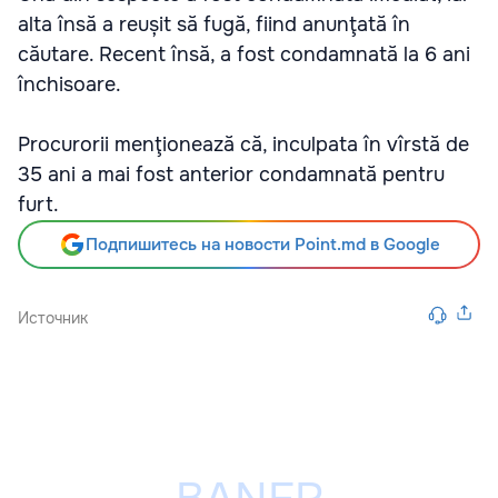
alta însă a reușit să fugă, fiind anunţată în
căutare. Recent însă, a fost condamnată la 6 ani
închisoare.
Procurorii menţionează că, inculpata în vîrstă de
35 ani a mai fost anterior condamnată pentru
furt.
Подпишитесь на новости Point.md в Google
Источник