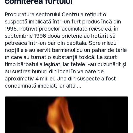
comiterea furtului
Procuratura sectorului Centru a reținut o
suspectă implicată într-un furt produs încă din
1996. Potrivit probelor acumulate reiese că, în
septembrie 1996 două prietene au hotărît să
petreacă într-un bar din capitală. Spre miezul
nopţii ele au servit barmenul cu un pahar de tărie
în care au turnat o substanţă toxică. La scurt
timp bărbatul a leşinat, iar fetele l-au buzunărit şi
au sustras bunuri din local în valoare de
aproximativ 4 mii lei. Una din suspecte a fost
condamnată imediat, iar alta ...