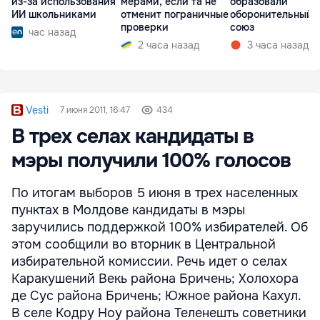
из-за использования
мерами, если та не
образовали
ИИ школьниками
отменит пограничные
оборонительный
проверки
союз
час назад
2 часа назад
3 часа назад
Vesti
7 июня 2011, 16:47
434
В трех селах кандидаты в
мэры получили 100% голосов
По итогам выборов 5 июня в трех населенных
пунктах в Молдове кандидаты в мэры
заручились поддержкой 100% избирателей. Об
этом сообщили во вторник в Центральной
избирательной комиссии. Речь идет о селах
Каракушений Векь района Бричень; Холохора
де Сус района Бричень; Южное района Кахул.
В селе Кодру Ноу района Теленешть советники