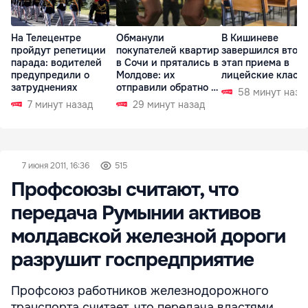
На Телецентре
Обманули
В Кишиневе
пройдут репетиции
покупателей квартир
завершился втор
парада: водителей
в Сочи и прятались в
этап приема в
предупредили о
Молдове: их
лицейские класс
затруднениях
отправили обратно в
58 минут наза
РФ
7 минут назад
29 минут назад
7 июня 2011, 16:36
515
Профсоюзы считают, что
передача Румынии активов
молдавской железной дороги
разрушит госпредприятие
Профсоюз работников железнодорожного
транспорта считает, что передача властями