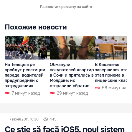
Разместить рекламу на сайте
Похожие новости
На Телецентре
Обманули
В Кишиневе
пройдут репетиции
покупателей квартир
завершился втор
парада: водителей
в Сочи и прятались в
этап приема в
предупредили о
Молдове: их
лицейские класс
затруднениях
отправили обратно в
58 минут наза
РФ
7 минут назад
29 минут назад
7 июня 2011, 16:30
445
Ce ştie să facă iOS5, noul sistem