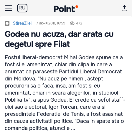
RU
StireaZilei
7 июня 2011, 16:59
472
Godea nu acuza, dar arata cu
degetul spre Filat
Fostul liberal-democrat Mihai Godea spune ca a
fost si el amenintat, chiar din clipa in care a
anuntat ca paraseste Partidul Liberal Democrat
din Moldova. "Nu acuz pe nimeni, astept
procurorii sa o faca, insa, am fost si eu
amenintat, chiar in seara alegerilor, in studioul
Publika tv", a spus Godea. El crede ca seful staff-
ului sau electoral, Igor Turcan, care era si
presedintele Federatiei de Tenis, a fost asasinat
din cauza activitatii politice. "Daca in spate sta o
comanda politica, atunci e ...