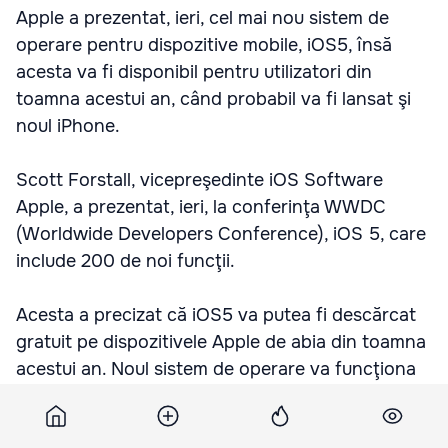
Apple a prezentat, ieri, cel mai nou sistem de
operare pentru dispozitive mobile, iOS5, însă
acesta va fi disponibil pentru utilizatori din
toamna acestui an, când probabil va fi lansat şi
noul iPhone.
Scott Forstall, vicepreşedinte iOS Software
Apple, a prezentat, ieri, la conferinţa WWDC
(Worldwide Developers Conference), iOS 5, care
include 200 de noi funcţii.
Acesta a precizat că iOS5 va putea fi descărcat
gratuit pe dispozitivele Apple de abia din toamna
acestui an. Noul sistem de operare va funcţiona
numai cu iPhone 3GS, iPhone, iPad, iPad 2, iPod
Touch 3G, iPod Touch 4G şi viitoarele terminale