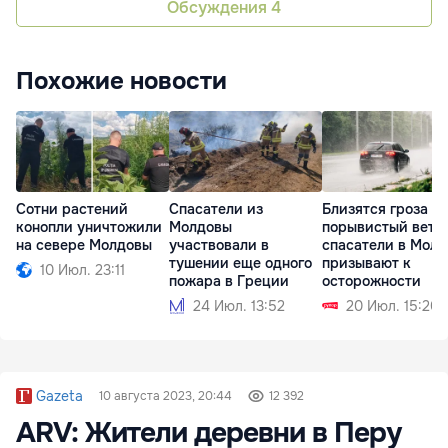
Обсуждения
4
Похожие новости
Сотни растений
Спасатели из
Близятся гроза и
конопли уничтожили
Молдовы
порывистый вете
на севере Молдовы
участвовали в
спасатели в Молд
тушении еще одного
призывают к
10 Июл. 23:11
пожара в Греции
осторожности
24 Июл. 13:52
20 Июл. 15:20
Gazeta
10 августа 2023, 20:44
12 392
ARV: Жители деревни в Перу