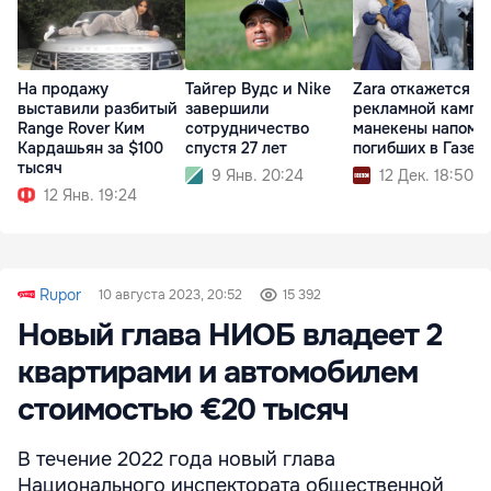
На продажу
Тайгер Вудс и Nike
Zara откажется от
выставили разбитый
завершили
рекламной кампа
Range Rover Ким
сотрудничество
манекены напомн
Кардашьян за $100
спустя 27 лет
погибших в Газе
тысяч
9 Янв. 20:24
12 Дек. 18:50
12 Янв. 19:24
Rupor
10 августа 2023, 20:52
15 392
Новый глава НИОБ владеет 2
квартирами и автомобилем
стоимостью €20 тысяч
В течение 2022 года новый глава
Национального инспектората общественной