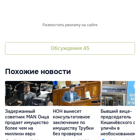
Разместить рекламу на сайте
Обсуждения
45
Похожие новости
Задержанный
НОН вынесет
Бывший вице-
советник MAN Онца
консультативное
председатель
продает имущество
заключение по
Кишинёвского су
более чем на
имуществу Трубки
уличён в
миллион евро
без проверки
необоснованном
имуществе