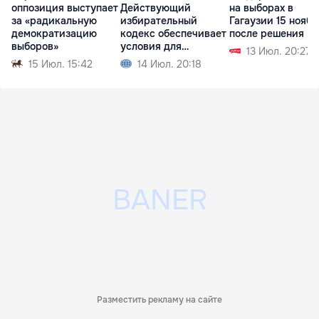
оппозиция выступает
Действующий
на выборах в
за «радикальную
избирательный
Гагаузии 15 ноябр
демократизацию
кодекс обеспечивает
после решения К
выборов»
условия для
13 Июл. 20:27
свободных выборов
15 Июл. 15:42
14 Июл. 20:18
Разместить рекламу на сайте