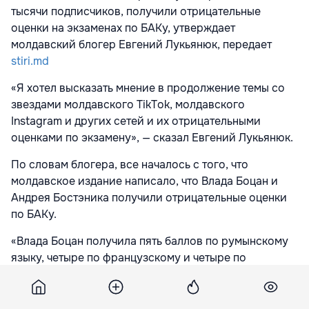
тысячи подписчиков, получили отрицательные
оценки на экзаменах по БАКу, утверждает
молдавский блогер Евгений Лукьянюк, передает
stiri.md
«Я хотел высказать мнение в продолжение темы со
звездами молдавского TikTok, молдавского
Instagram и других сетей и их отрицательными
оценками по экзамену», — сказал Евгений Лукьянюк.
По словам блогера, все началось с того, что
молдавское издание написало, что Влада Боцан и
Андрея Бостэника получили отрицательные оценки
по БАКу.
«Влада Боцан получила пять баллов по румынскому
языку, четыре по французскому и четыре по
географии. По румынскому языку у Андреа
Бостэники четверка, после апелляции - пятерка, по
английскому - шестерка, по истории - пятерка и по