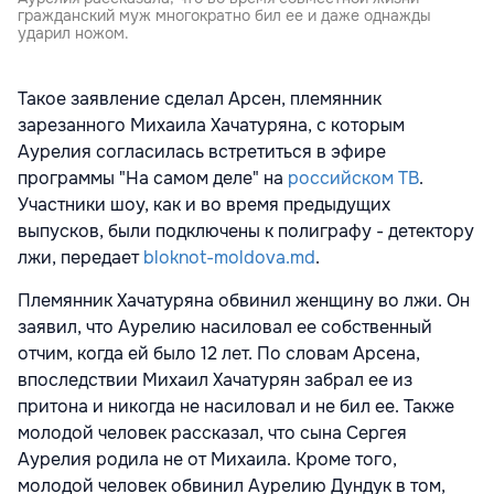
гражданский муж многократно бил ее и даже однажды
ударил ножом.
Такое заявление сделал Арсен, племянник
зарезанного Михаила Хачатуряна, с которым
Аурелия согласилась встретиться в эфире
программы "На самом деле" на
российском ТВ
.
Участники шоу, как и во время предыдущих
выпусков, были подключены к полиграфу - детектору
лжи, передает
bloknot-moldova.md
.
Племянник Хачатуряна обвинил женщину во лжи. Он
заявил, что Аурелию насиловал ее собственный
отчим, когда ей было 12 лет. По словам Арсена,
впоследствии Михаил Хачатурян забрал ее из
притона и никогда не насиловал и не бил ее. Также
молодой человек рассказал, что сына Сергея
Аурелия родила не от Михаила. Кроме того,
молодой человек обвинил Аурелию Дундук в том,