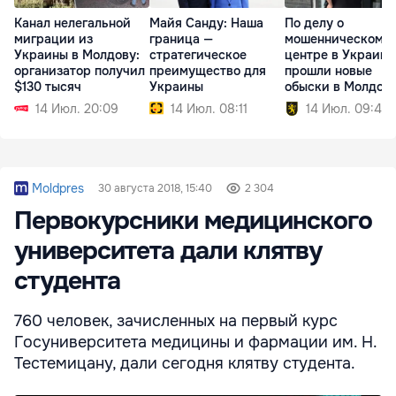
Канал нелегальной
Майя Санду: Наша
По делу о
миграции из
граница —
мошенническом к
Украины в Молдову:
стратегическое
центре в Украине
организатор получил
преимущество для
прошли новые
$130 тысяч
Украины
обыски в Молдов
14 Июл. 20:09
14 Июл. 08:11
14 Июл. 09:40
Moldpres
30 августа 2018, 15:40
2 304
Первокурсники медицинского
университета дали клятву
студента
760 человек, зачисленных на первый курс
Госуниверситета медицины и фармации им. Н.
Тестемицану, дали сегодня клятву студента.