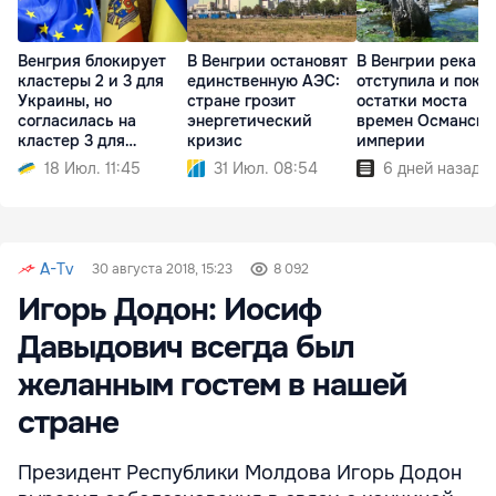
Венгрия блокирует
В Венгрии остановят
В Венгрии река Т
кластеры 2 и 3 для
единственную АЭС:
отступила и пока
Украины, но
стране грозит
остатки моста
согласилась на
энергетический
времен Османско
кластер 3 для
кризис
империи
Молдовы
18 Июл. 11:45
31 Июл. 08:54
6 дней назад
A-Tv
30 августа 2018, 15:23
8 092
Игорь Додон: Иосиф
Давыдович всегда был
желанным гостем в нашей
стране
Президент Республики Молдова Игорь Додон