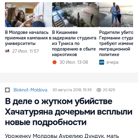
В Молдове началась
В Кишиневе
Родители убитого
приемная кампания в
задержали студента
Германии студен
университеты
из Туниса по
требуют изменен
подозрению в сбыте
миграционной
27 Июл. 11:57
наркотиков
политике
30 Июл. 13:08
вчера
Bloknot-Moldova
30 августа 2018, 15:39
20 829
В деле о жутком убийстве
Хачатуряна дочерьми всплыли
новые подробности
Уроженку Молдовы Аурелию Дундук, мать