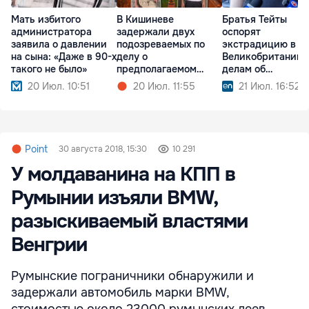
Мать избитого
В Кишиневе
Братья Тейты
администратора
задержали двух
оспорят
заявила о давлении
подозреваемых по
экстрадицию в
на сына: «Даже в 90-х
делу о
Великобританию 
такого не было»
предполагаемом
делам об
изнасиловании
изнасилованиях
20 Июл. 10:51
20 Июл. 11:55
21 Июл. 16:52
Point
30 августа 2018, 15:30
10 291
У молдаванина на КПП в
Румынии изъяли BMW,
разыскиваемый властями
Венгрии
Румынские пограничники обнаружили и
задержали автомобиль марки BMW,
стоимостью около 23000 румынских леев.